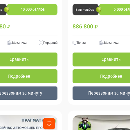
10 000 баллов
5 000 ба
ек
Ваш кешбек
880
886 800
₽
₽
Механика
Передний
Бензин
Механика
Сравнить
Сравнить
Подробнее
Подробнее
ерезвоним за минуту
Перезвоним за мину