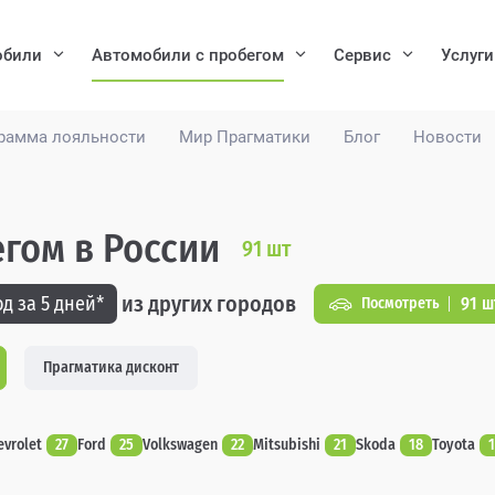
обили
Автомобили с пробегом
Сервис
Услуги
рамма лояльности
Мир Прагматики
Блог
Новости
гом в России
91
шт
из других городов
д за 5 дней*
91 ш
Посмотреть
Прагматика дисконт
evrolet
27
Ford
25
Volkswagen
22
Mitsubishi
21
Skoda
18
Toyota
1