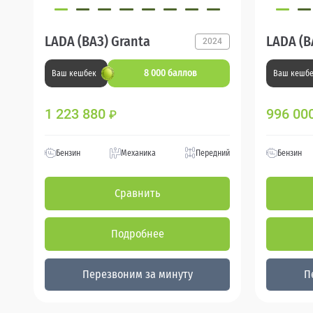
LADA (ВАЗ) Granta
LADA (В
2024
8 000 баллов
Ваш кешбек
Ваш кешб
1 223 880
996 00
₽
Бензин
Механика
Передний
Бензин
Сравнить
Подробнее
Перезвоним за минуту
П