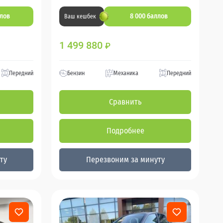
ллов
8 000 баллов
Ваш кешбек
1 499 880
₽
Передний
Бензин
Механика
Передний
Сравнить
Подробнее
ту
Перезвоним за минуту