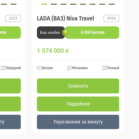
LADA (ВАЗ) Niva Travel
2023
2024
ллов
8 000 баллов
Ваш кешбек
1 074 000
₽
Передний
Бензин
Механика
Полный
Сравнить
Подробнее
ту
Перезвоним за минуту