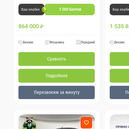
5 000 баллов
Ваш кешбек
Ваш кешб
864 000
1 535 
₽
Бензин
Механика
Передний
Бензин
Сравнить
Подробнее
Перезвоним за минуту
П