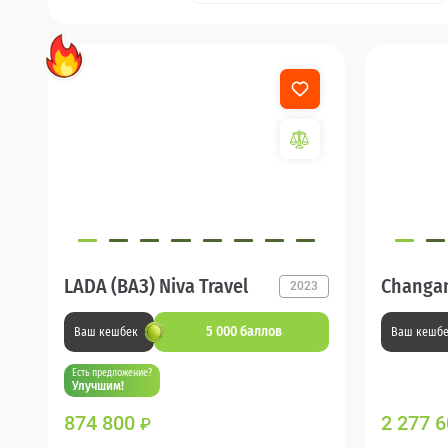
LADA (ВАЗ) Niva Travel
Changan
2023
5 000 баллов
Ваш кешбек
Ваш кешб
Есть предложение?
Улучшим!
874 800
2 277 
₽