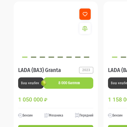
LADA (ВАЗ) Granta
LADA (ВА
2023
8 000 баллов
Ваш кешбек
Ваш кешб
1 050 000
1 158 
₽
Бензин
Механика
Передний
Бензин