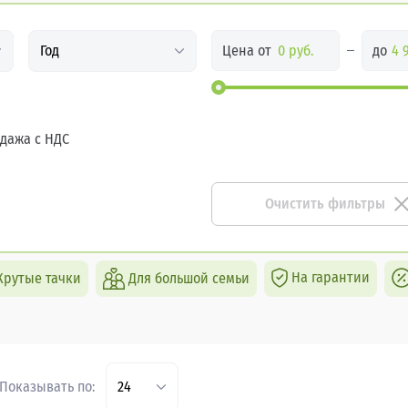
Цена от
до
Год
дажа с НДС
Очистить фильтры
На гарантии
Крутые тачки
Для большой семьи
Показывать по:
24