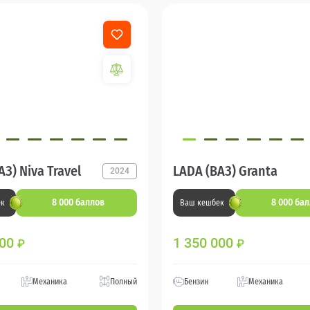
З) Niva Travel
LADA (ВАЗ) Granta
2024
8 000 баллов
8 000 ба
ек
Ваш кешбек
000
1 350 000
₽
₽
Механика
Полный
Бензин
Механика