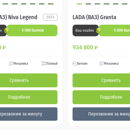
АЗ) Niva Legend
LADA (ВАЗ) Granta
2023
5 000 баллов
5 000 ба
ек
Ваш кешбек
0
934 800
₽
₽
Механика
Полный
Бензин
Механика
Сравнить
Сравнить
Подробнее
Подробнее
ерезвоним за минуту
Перезвоним за мину