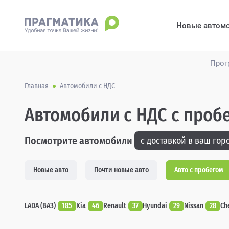
Новые автом
Прог
Главная
Автомобили с НДС
Автомобили с НДС с пробе
Посмотрите автомобили
с доставкой в ваш горо
Новые авто
Почти новые авто
Авто с пробегом
LADA (ВАЗ)
185
Kia
46
Renault
37
Hyundai
29
Nissan
28
Ch