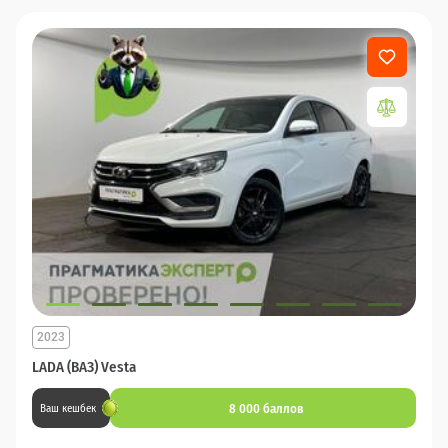
2023
LADA (ВАЗ) Vesta
8 000 баллов
Ваш кешбек