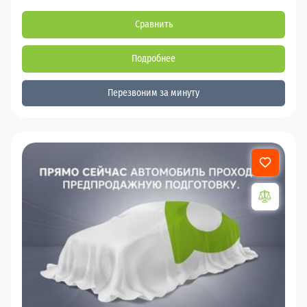
Сравнить
Подробнее
Перезвоним за минуту