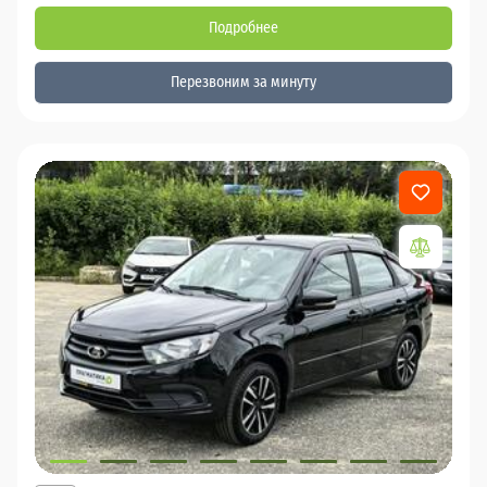
Подробнее
Перезвоним за минуту