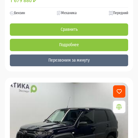
1 679 880
₽
Бензин
Механика
Передний
Сравнить
Подробнее
Перезвоним за минуту