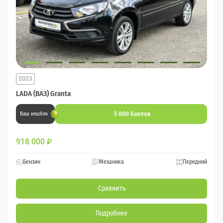
2023
LADA (ВАЗ) Granta
5 000 баллов
Ваш кешбек
918 000
₽
Бензин
Механика
Передний
Сравнить
Подробнее