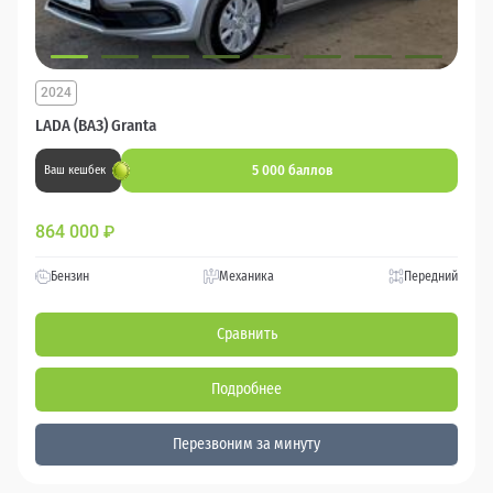
2024
LADA (ВАЗ) Granta
5 000 баллов
Ваш кешбек
864 000
₽
Бензин
Механика
Передний
Сравнить
Подробнее
Перезвоним за минуту