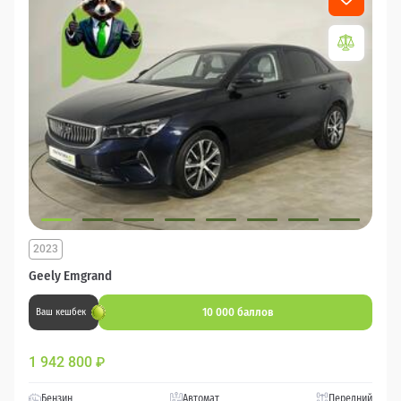
2023
Geely Emgrand
10 000 баллов
Ваш кешбек
1 942 800
₽
Бензин
Автомат
Передний