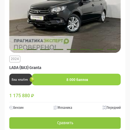
2024
LADA (ВАЗ) Granta
8 000 баллов
Ваш кешбек
1 175 880
₽
Бензин
Механика
Передний
Сравнить