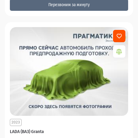
Перезвоним за минуту
2023
LADA (ВАЗ) Granta