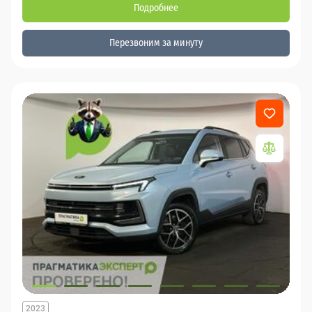
Подробнее
Перезвоним за минуту
2023