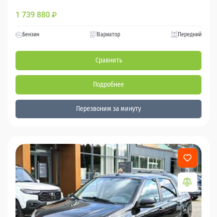
1 739 880
₽
Бензин
Вариатор
Передний
Сравнить
Подробнее
Перезвоним за минуту