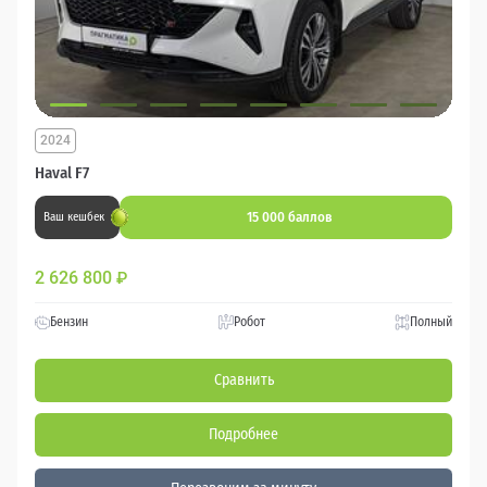
2024
Haval F7
15 000 баллов
Ваш кешбек
2 626 800
₽
Бензин
Робот
Полный
Сравнить
Подробнее