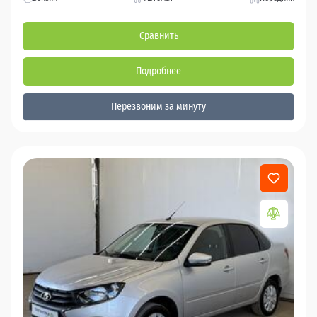
Сравнить
Подробнее
Перезвоним за минуту