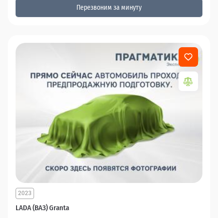
Перезвоним за минуту
2023
LADA (ВАЗ) Granta