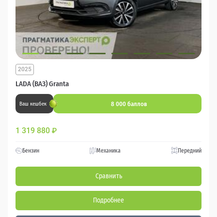
2025
LADA (ВАЗ) Granta
8 000 баллов
Ваш кешбек
1 319 880
₽
Бензин
Механика
Передний
Сравнить
Подробнее