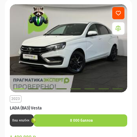
2023
LADA (ВАЗ) Vesta
8 000 баллов
Ваш кешбек