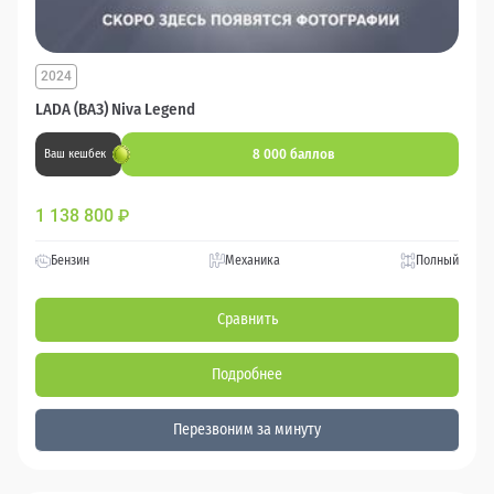
2024
LADA (ВАЗ) Niva Legend
8 000 баллов
Ваш кешбек
1 138 800
₽
Бензин
Механика
Полный
Сравнить
Подробнее
Перезвоним за минуту