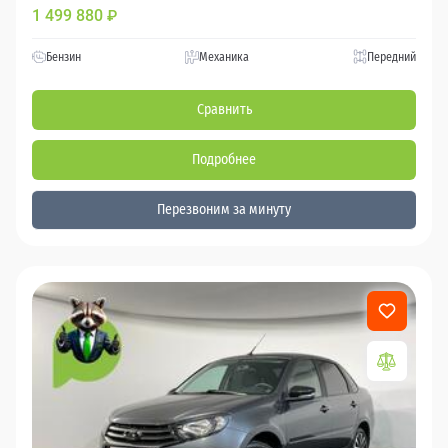
1 499 880
₽
Бензин
Механика
Передний
Сравнить
Подробнее
Перезвоним за минуту