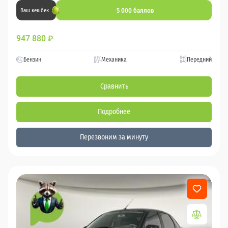
5 000 баллов
Ваш кешбек
947 880
₽
Бензин
Механика
Передний
Сравнить
Подробнее
Перезвоним за минуту