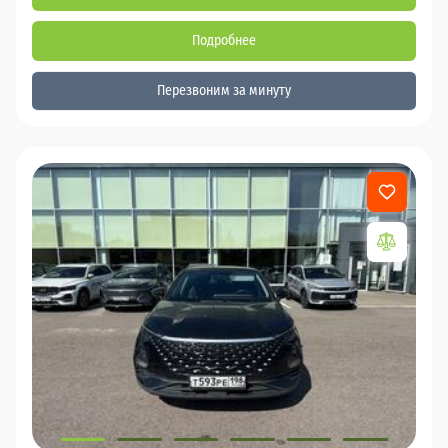
Подробнее
Перезвоним за минуту