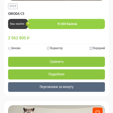
2024
OMODA C5
15 000 баллов
Ваш кешбек
2 062 800
₽
Бензин
Вариатор
Передний
Сравнить
Подробнее
Перезвоним за минуту