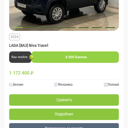
2024
LADA (ВАЗ) Niva Travel
8 000 баллов
Ваш кешбек
1 172 400
₽
Бензин
Механика
Полный
Сравнить
Подробнее