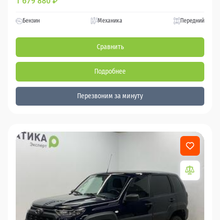
1 679 880
₽
Бензин
Механика
Передний
Сравнить
Подробнее
Перезвоним за минуту