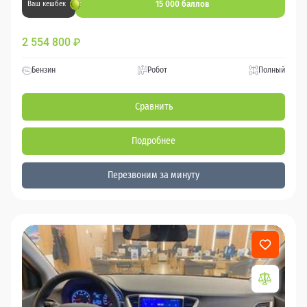
15 000 баллов
Ваш кешбек
2 554 800
₽
Бензин
Робот
Полный
Сравнить
Подробнее
Перезвоним за минуту