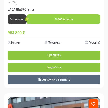
2024
LADA (ВАЗ) Granta
5 000 баллов
Ваш кешбек
958 800
₽
Бензин
Механика
Передний
Сравнить
Подробнее
Перезвоним за минуту