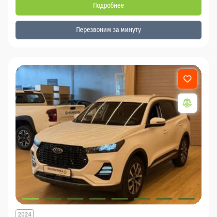
Подробнее
Перезвоним за минуту
2024