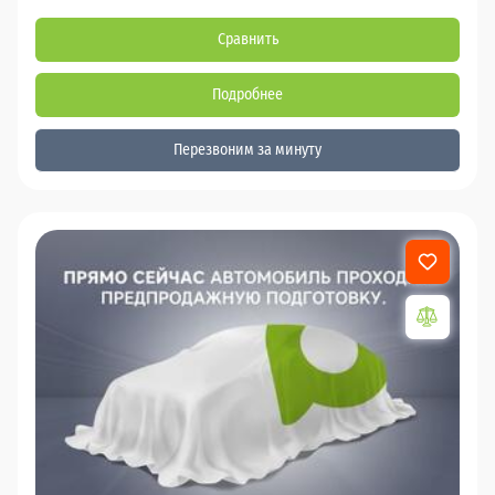
Сравнить
Подробнее
Перезвоним за минуту