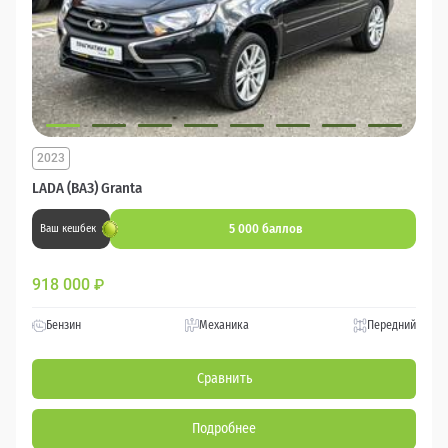
2023
LADA (ВАЗ) Granta
5 000 баллов
Ваш кешбек
918 000
₽
Бензин
Механика
Передний
Сравнить
Подробнее