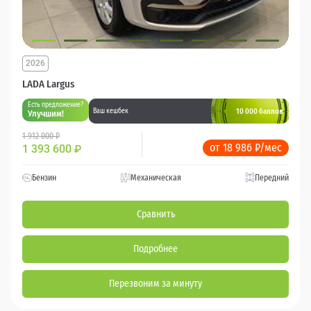
2026
LADA Largus
Есть предложение?
10 000 баллов
Ваш кешбек
Улучшим!
1 912 000 ₽
от 18 986 ₽/мес
1 393 600
₽
Бензин
Механическая
Передний
Сравнить
Подробнее
Перезвоним за минуту