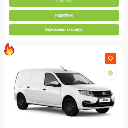
Сравнить
Подробнее
Перезвоним за минуту