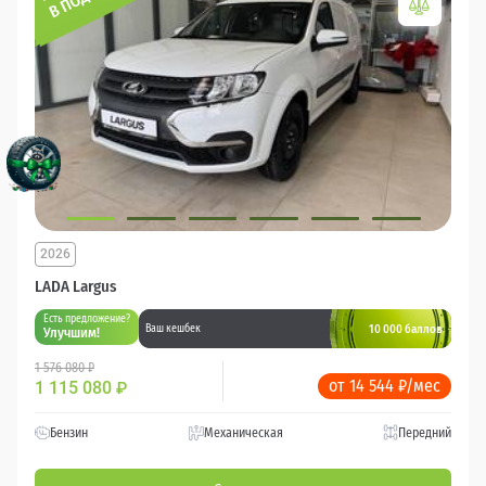
2026
LADA Largus
Есть предложение?
10 000 баллов
Ваш кешбек
Улучшим!
1 576 080 ₽
от 14 544 ₽/мес
1 115 080
₽
Бензин
Механическая
Передний