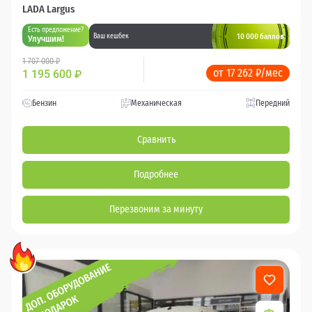
LADA Largus
Есть предложение?
10 000 баллов
Ваш кешбек
Улучшим!
1 707 000 ₽
от 17 262 ₽/мес
1 195 600
₽
Бензин
Механическая
Передний
Сравнить
Подробнее
Перезвоним за минуту