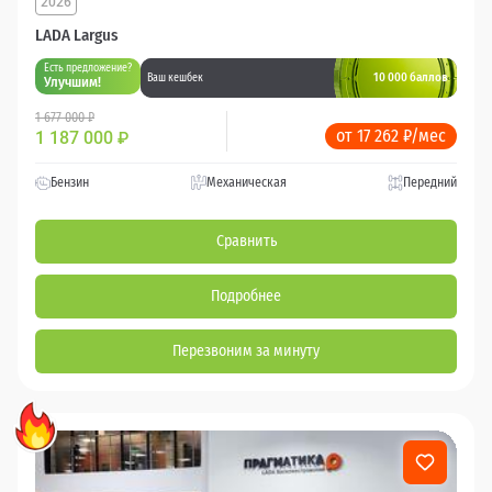
2026
LADA Largus
Есть предложение?
10 000 баллов
Ваш кешбек
Улучшим!
1 677 000 ₽
от 17 262 ₽/мес
1 187 000
₽
Бензин
Механическая
Передний
Сравнить
Подробнее
Перезвоним за минуту