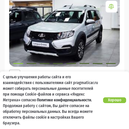
2026
С целью улучшения работы сайта и его
LADA Largus
взаимодействия с пользователями сайт pragmaticar.ru
может собирать персональные данные посетителей
Есть предложение?
10 000 баллов
Ваш кешбек
Улучшим!
при помощи Cookie-файлов и сервиса «Яндекс
Метрика» согласно
Политике конфиденциальности
.
Хорошо
2 017 000 ₽
Продолжая работу с сайтом, Вы даёте согласие на
от 21 729 ₽/мес
1 477 600
₽
обработку персональных данных. Вы всегда можете
отключить файлы cookie в настройках Вашего
Бензин
Механическая
Передний
браузера.