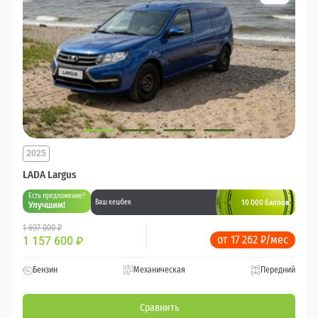
2025
LADA Largus
Есть предложение?
10 000 баллов
Ваш кешбек
Улучшим!
1 697 000 ₽
от 17 262 ₽/мес
1 157 600
₽
Бензин
Механическая
Передний
Сравнить