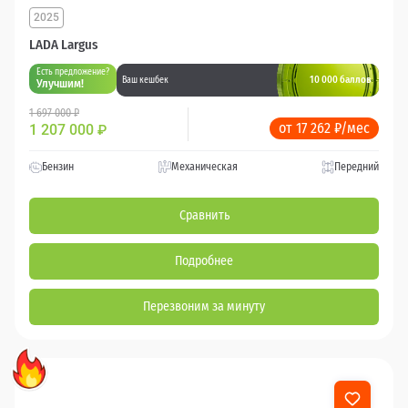
2025
LADA Largus
Есть предложение?
10 000 баллов
Ваш кешбек
Улучшим!
1 697 000 ₽
от 17 262 ₽/мес
1 207 000
₽
Бензин
Механическая
Передний
Сравнить
Подробнее
Перезвоним за минуту