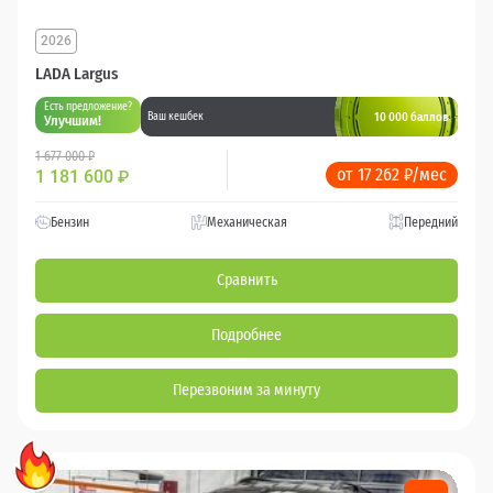
2026
LADA Largus
Есть предложение?
10 000 баллов
Ваш кешбек
Улучшим!
1 677 000 ₽
от 17 262 ₽/мес
1 181 600
₽
Бензин
Механическая
Передний
Сравнить
Подробнее
Перезвоним за минуту