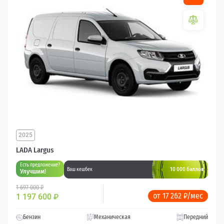
2025
LADA Largus
Есть предложение?
10 000 баллов
Ваш кешбек
Улучшим!
1 697 000 ₽
от 17 262 ₽/мес
1 197 600
₽
Бензин
Механическая
Передний