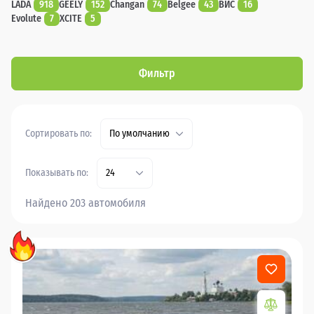
LADA
918
GEELY
152
Changan
74
Belgee
43
ВИС
16
Evolute
7
XCITE
5
Фильтр
Сортировать по:
По умолчанию
Показывать по:
24
Найдено 203 автомобиля