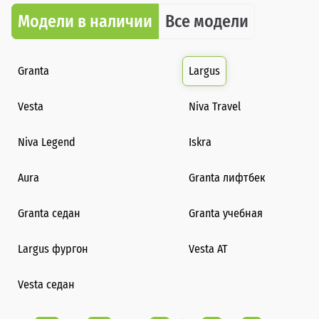
Модели в наличии
Все модели
Granta
Largus
Vesta
Niva Travel
Niva Legend
Iskra
Aura
Granta лифтбек
Granta седан
Granta учебная
Largus фургон
Vesta AT
Vesta седан