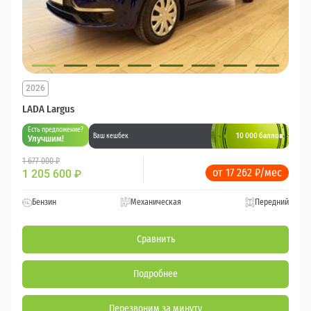
2026
LADA Largus
Есть предложение?
10 000 баллов
Ваш кешбек
Улучшим!
1 677 000 ₽
от 17 262 ₽/мес
1 205 600
₽
Бензин
Механическая
Передний
Сравнить
Подробнее
Перезвоним за минуту