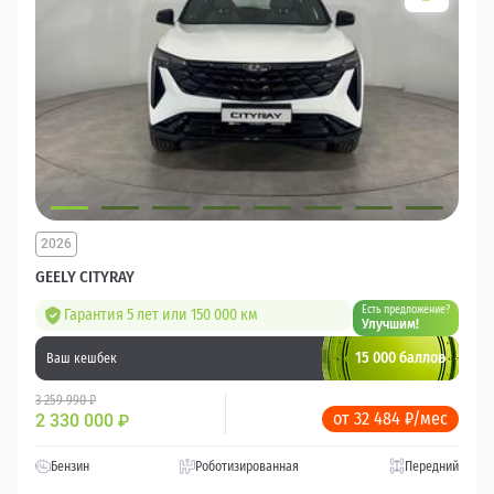
2026
GEELY CITYRAY
Есть предложение?
Гарантия 5 лет или 150 000 км
Улучшим!
15 000 баллов
Ваш кешбек
3 259 990 ₽
от 32 484 ₽/мес
2 330 000
₽
Бензин
Роботизированная
Передний