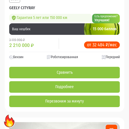
GEELY CITYRAY
Есть предложение?
Гарантия 5 лет или 150 000 км
Улучшим!
15 000 баллов
Ваш кешбек
3 119 990 ₽
от 32 484 ₽/мес
2 210 000
₽
Бензин
Роботизированная
Передний
Сравнить
Подробнее
Перезвоним за минуту