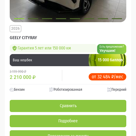
2026
GEELY CITYRAY
Есть предложение?
Гарантия 5 лет или 150 000 км
Улучшим!
15 000 баллов
Ваш кешбек
3 119 990 ₽
от 32 484 ₽/мес
2 210 000
₽
Бензин
Роботизированная
Передний
Сравнить
Подробнее