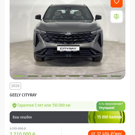
2026
GEELY CITYRAY
Есть предложение?
Гарантия 5 лет или 150 000 км
Улучшим!
15 000 баллов
Ваш кешбек
3 119 990 ₽
от 32 484 ₽/мес
2 210 000
₽