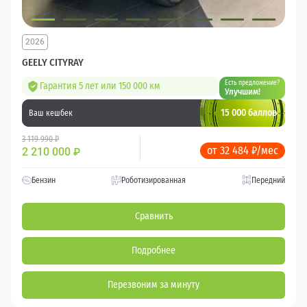
2026
GEELY CITYRAY
Есть предложение?
Гарантия 5 лет или 150 000 км
Улучшим!
15 000 баллов
Ваш кешбек
3 119 990 ₽
от 32 484 ₽/мес
2 210 000
₽
Бензин
Роботизированная
Передний
Сравнить
Подробнее
Перезвоним за минуту