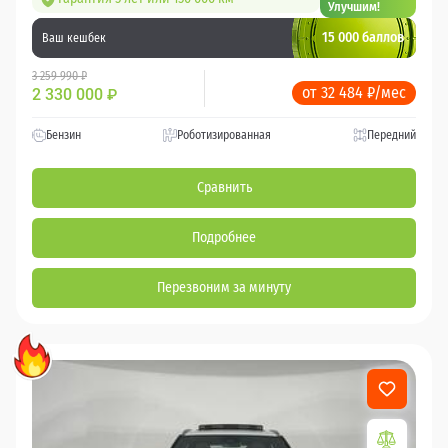
Улучшим!
15 000 баллов
Ваш кешбек
3 259 990 ₽
от 32 484 ₽/мес
2 330 000
₽
Бензин
Роботизированная
Передний
Сравнить
Подробнее
Перезвоним за минуту