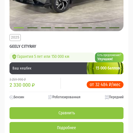
2025
GEELY CITYRAY
Есть предложение?
Гарантия 5 лет или 150 000 км
Улучшим!
15 000 баллов
Ваш кешбек
3 259 990 ₽
от 32 484 ₽/мес
2 330 000
₽
Бензин
Роботизированная
Передний
Сравнить
Подробнее