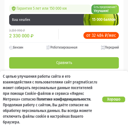
Есть предложение?
Гарантия 5 лет или 150 000 км
Улучшим!
15 000 баллов
Ваш кешбек
3 259 990 ₽
от 32 484 ₽/мес
2 330 000
₽
Бензин
Роботизированная
Передний
Сравнить
С целью улучшения работы сайта и его
Подробнее
взаимодействия с пользователями сайт pragmaticar.ru
может собирать персональные данные посетителей
Перезвоним за минуту
при помощи Cookie-файлов и сервиса «Яндекс
Метрика» согласно
Политике конфиденциальности
.
Хорошо
Продолжая работу с сайтом, Вы даёте согласие на
обработку персональных данных. Вы всегда можете
отключить файлы cookie в настройках Вашего
браузера.