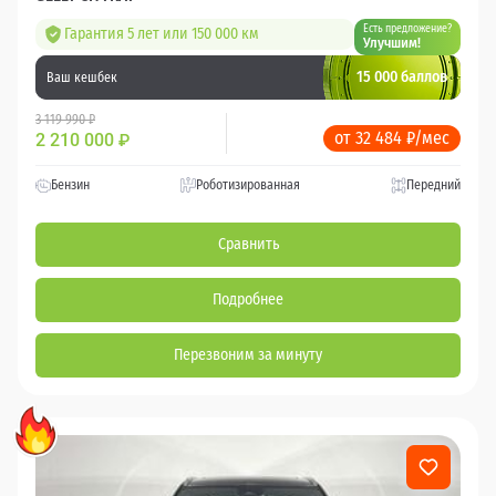
Есть предложение?
Гарантия 5 лет или 150 000 км
Улучшим!
15 000 баллов
Ваш кешбек
3 119 990 ₽
от 32 484 ₽/мес
2 210 000
₽
Бензин
Роботизированная
Передний
Сравнить
Подробнее
Перезвоним за минуту