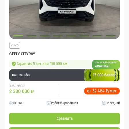
2025
GEELY CITYRAY
Есть предложение?
Гарантия 5 лет или 150 000 км
Улучшим!
15 000 баллов
Ваш кешбек
3 259 990 ₽
от 32 484 ₽/мес
2 330 000
₽
Бензин
Роботизированная
Передний
Сравнить