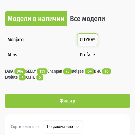
Модели в наличии
Все модели
Monjaro
CITYRAY
Atlas
Preface
LADA
904
GEELY
151
Changan
73
Belgee
64
ВИС
16
Evolute
7
XCITE
5
Фильтр
Сортировать по:
По умолчанию