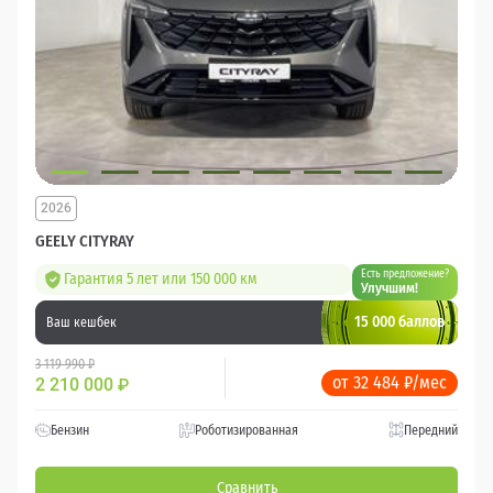
2026
GEELY CITYRAY
Есть предложение?
Гарантия 5 лет или 150 000 км
Улучшим!
15 000 баллов
Ваш кешбек
3 119 990 ₽
от 32 484 ₽/мес
2 210 000
₽
Бензин
Роботизированная
Передний
Сравнить