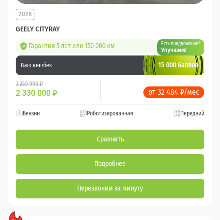
2026
GEELY CITYRAY
Есть предложение?
Гарантия 5 лет или 150 000 км
Улучшим!
15 000 баллов
Ваш кешбек
3 259 990 ₽
от 32 484 ₽/мес
2 330 000
₽
Бензин
Роботизированная
Передний
Сравнить
Подробнее
Перезвоним за минуту