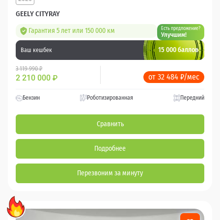
GEELY CITYRAY
Есть предложение?
Гарантия 5 лет или 150 000 км
Улучшим!
15 000 баллов
Ваш кешбек
3 119 990 ₽
от 32 484 ₽/мес
2 210 000
₽
Бензин
Роботизированная
Передний
Сравнить
Подробнее
Перезвоним за минуту