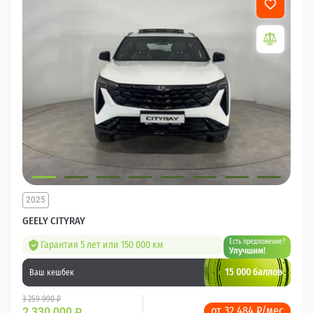
2025
GEELY CITYRAY
Есть предложение?
Гарантия 5 лет или 150 000 км
Улучшим!
15 000 баллов
Ваш кешбек
3 259 990 ₽
от 32 484 ₽/мес
2 330 000
₽