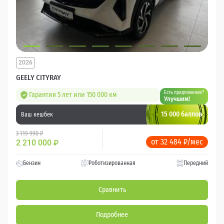
2026
GEELY CITYRAY
Есть предложение?
Гарантия 5 лет или 150 000 км
Улучшим!
15 000 баллов
Ваш кешбек
3 119 990 ₽
от 32 484 ₽/мес
2 210 000
₽
Бензин
Роботизированная
Передний
Сравнить
Подробнее