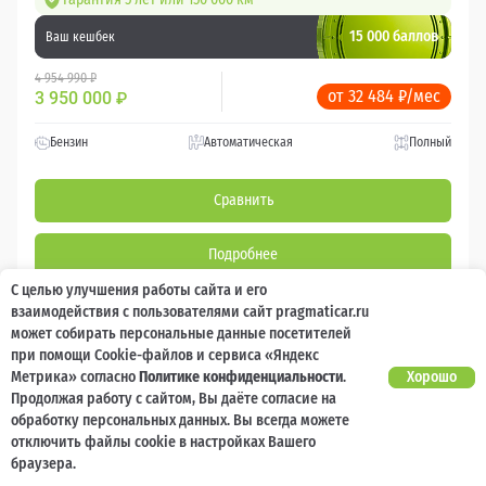
15 000 баллов
Ваш кешбек
4 954 990 ₽
от 32 484 ₽/мес
3 950 000
₽
Бензин
Автоматическая
Полный
Сравнить
Подробнее
С целью улучшения работы сайта и его
Перезвоним за минуту
взаимодействия с пользователями сайт pragmaticar.ru
может собирать персональные данные посетителей
при помощи Cookie-файлов и сервиса «Яндекс
Метрика» согласно
Политике конфиденциальности
.
Хорошо
Продолжая работу с сайтом, Вы даёте согласие на
обработку персональных данных. Вы всегда можете
отключить файлы cookie в настройках Вашего
браузера.