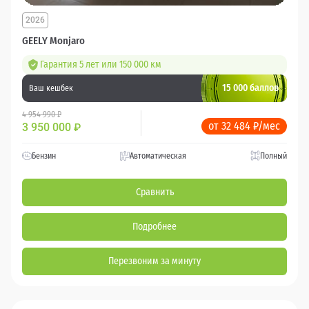
2026
GEELY Monjaro
Гарантия 5 лет или 150 000 км
15 000 баллов
Ваш кешбек
4 954 990 ₽
от 32 484 ₽/мес
3 950 000
₽
Бензин
Автоматическая
Полный
Сравнить
Подробнее
Перезвоним за минуту