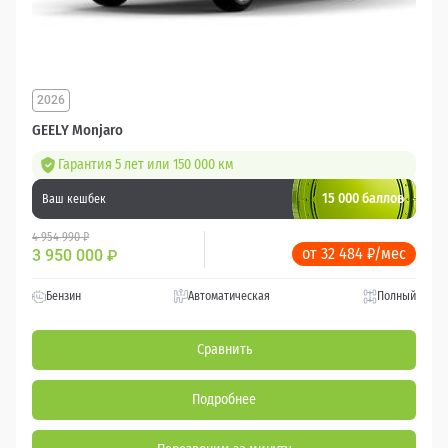
2026
GEELY Monjaro
Гарантия 5 лет или 150 000 км
15 000 баллов
Ваш кешбек
4 954 990 ₽
от 32 484 ₽/мес
3 950 000
₽
Бензин
Автоматическая
Полный
Сравнить
Подробнее