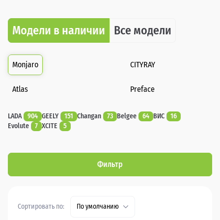
Модели в наличии
Все модели
Monjaro
CITYRAY
Atlas
Preface
LADA
904
GEELY
151
Changan
73
Belgee
64
ВИС
16
Evolute
7
XCITE
5
Фильтр
Сортировать по:
По умолчанию