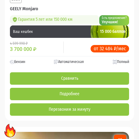
GEELY Monjaro
Есть предложение?
Гарантия 5 лет или 150 000 км
Улучшим!
15 000 баллов
Ваш кешбек
4 599 990 ₽
от 32 484 ₽/мес
3 700 000
₽
Бензин
Автоматическая
Полный
Сравнить
Подробнее
Перезвоним за минуту