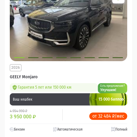
2026
GEELY Monjaro
Есть предложение?
Гарантия 5 лет или 150 000 км
Улучшим!
15 000 баллов
Ваш кешбек
4 954 990 ₽
от 32 484 ₽/мес
3 950 000
₽
Бензин
Автоматическая
Полный