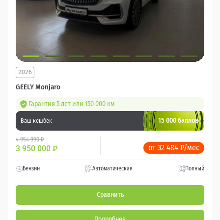
2026
GEELY Monjaro
Гарантия 5 лет или 150 000 км
15 000 баллов
Ваш кешбек
4 954 990 ₽
от 32 484 ₽/мес
3 950 000
₽
Бензин
Автоматическая
Полный
Сравнить
Подробнее