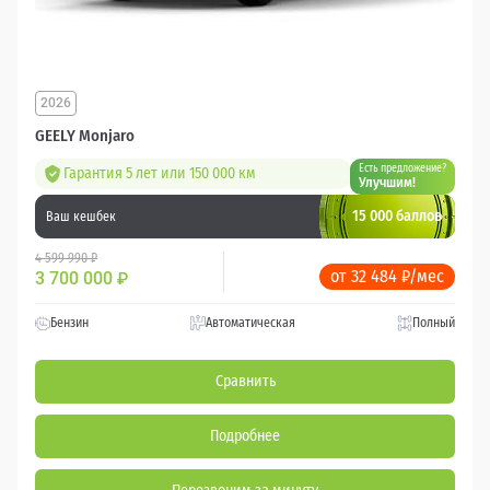
2026
GEELY Monjaro
Есть предложение?
Гарантия 5 лет или 150 000 км
Улучшим!
15 000 баллов
Ваш кешбек
4 599 990 ₽
от 32 484 ₽/мес
3 700 000
₽
Бензин
Автоматическая
Полный
Сравнить
Подробнее