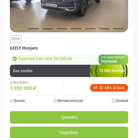
2026
GEELY Monjaro
Есть предложение?
Гарантия 5 лет или 150 000 км
Улучшим!
15 000 баллов
Ваш кешбек
4 954 990 ₽
от 32 484 ₽/мес
3 950 000
₽
Бензин
Автоматическая
Полный
Сравнить
Подробнее