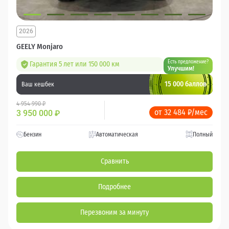
2026
GEELY Monjaro
Есть предложение?
Гарантия 5 лет или 150 000 км
Улучшим!
15 000 баллов
Ваш кешбек
4 954 990 ₽
от 32 484 ₽/мес
3 950 000
₽
Бензин
Автоматическая
Полный
Сравнить
Подробнее
Перезвоним за минуту