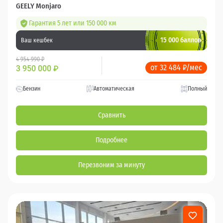
GEELY Monjaro
Гарантия 5 лет или 150 000 км
15 000 баллов
Ваш кешбек
4 954 990 ₽
от 32 484 ₽/мес
3 950 000
₽
Бензин
Автоматическая
Полный
Сравнить
Подробнее
Перезвоним за минуту