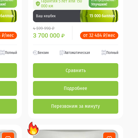
едложение?
Гарантия 5 лет или 150
Есть предложение?
им!
Улучшим!
000 км
 баллов
15 000 баллов
Ваш кешбек
4 599 990 ₽
3 700 000
4 ₽/мес
от 32 484 ₽/мес
₽
Полный
Бензин
Автоматическая
Полный
Сравнить
Подробнее
Перезвоним за минуту