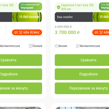
ет или 150
Есть предложение?
Гарантия 5 лет или 150
Есть пр
Улучшим!
Улучш
000 км
15 000 баллов
15 000
Ваш кешбек
4 599 990 ₽
3 700 000
от 32 484 ₽/мес
от 32 48
₽
Автоматическая
Полный
Бензин
Автоматическая
Сравнить
Сравнить
Подробнее
Подробнее
воним за минуту
Перезвоним за минуту