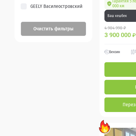
Гарантия 5 л
GEELY Василеостровский
000 км
Ваш кешбек
4 904 990 ₽
Очистить фильтры
3 900 000
₽
Бензин
Перез