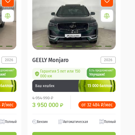
GEELY Monjaro
2026
2026
едложение?
Гарантия 5 лет или 150
Есть предложение?
им!
Улучшим!
000 км
 баллов
15 000 баллов
Ваш кешбек
4 954 990 ₽
3 950 000
4 ₽/мес
от 32 484 ₽/мес
₽
Полный
Бензин
Автоматическая
Полный