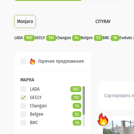
Monjaro
CITYRAY
LADA
907
GEELY
151
Changan
74
Belgee
53
ВИС
16
Evolute
Горячие предложения
МАРКА
LADA
907
Сортировать п
GEELY
151
Changan
74
Belgee
53
ВИС
16
Evolute
7