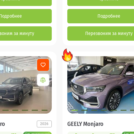
Подробнее
Подробнее
воним за минуту
Перезвоним за минуту
ro
GEELY Monjaro
2026