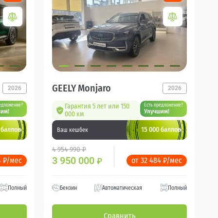
GEELY Monjaro
2026
2026
едложение?
Гарантия 5 лет или 150
Есть предложение?
им!
Улучшим!
000 км
 баллов
15 000 баллов
Ваш кешбек
4 954 990 ₽
3 950 000
4 ₽/мес
от 32 484 ₽/мес
₽
Полный
Бензин
Автоматическая
Полный
Сравнить