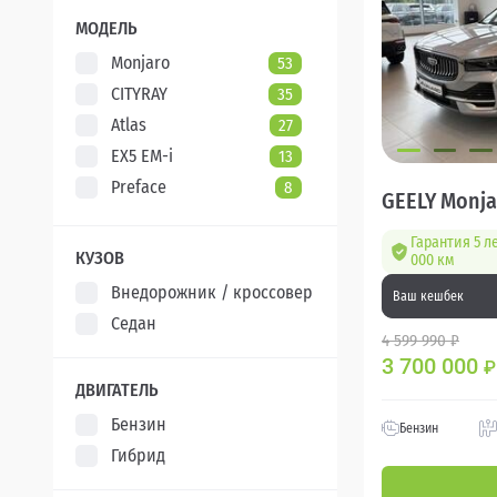
XCITE
5
МОДЕЛЬ
Monjaro
53
CITYRAY
35
Atlas
27
EX5 EM-i
13
Preface
8
GEELY Monja
Гарантия 5 л
КУЗОВ
000 км
Внедорожник / кроссовер
Ваш кешбек
Седан
4 599 990 ₽
3 700 000
₽
ДВИГАТЕЛЬ
Бензин
Бензин
Гибрид