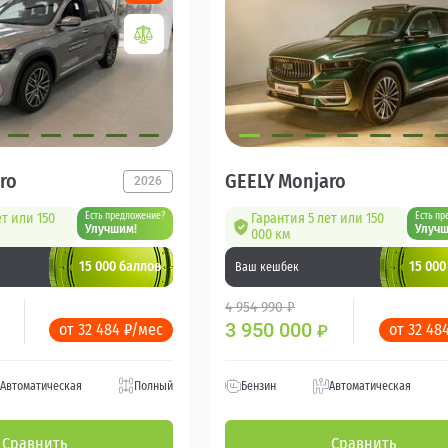
ro
GEELY Monjaro
2026
ет или 150
Есть предложение?
Гарантия 5 лет или 150
Есть пр
Улучшим!
Улучш
000 км
15 000 баллов
15 000
Ваш кешбек
4 954 990 ₽
3 950 000
от 32 484 ₽/мес
от 32 48
₽
Автоматическая
Полный
Бензин
Автоматическая
Сравнить
Сравнить