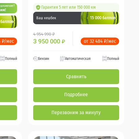
едложение?
Гарантия 5 лет или 150 000 км
им!
15 000 баллов
Ваш кешбек
 баллов
4 954 990 ₽
3 950 000
4 ₽/мес
от 32 484 ₽/мес
₽
Полный
Бензин
Автоматическая
Полный
Сравнить
Подробнее
Перезвоним за минуту