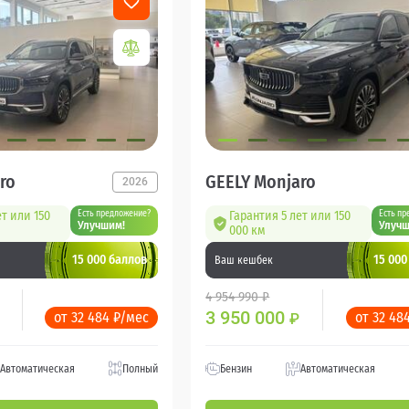
ro
GEELY Monjaro
2026
ет или 150
Есть предложение?
Гарантия 5 лет или 150
Есть пр
Улучшим!
Улучш
000 км
15 000 баллов
15 000
Ваш кешбек
4 954 990 ₽
3 950 000
от 32 484 ₽/мес
от 32 48
₽
Автоматическая
Полный
Бензин
Автоматическая