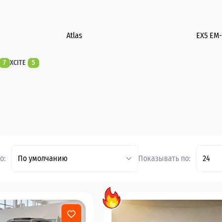
Atlas
EX5 EM-
7
XCITE
5
о:
По умолчанию
Показывать по:
24