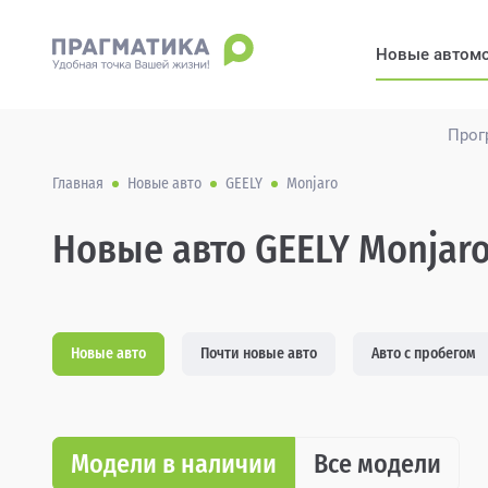
Новые автом
Прог
Главная
Новые авто
GEELY
Monjaro
Новые авто GEELY Monjaro
Новые авто
Почти новые авто
Авто с пробегом
Модели в наличии
Все модели