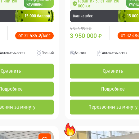
ет или 150
Есть предложение?
Гарантия 5 лет или 150
Есть пр
Улучшим!
Улучш
000 км
15 000 баллов
15 000
Ваш кешбек
4 954 990 ₽
3 950 000
от 32 484 ₽/мес
от 32 48
₽
Автоматическая
Полный
Бензин
Автоматическая
Сравнить
Сравнить
Подробнее
Подробнее
воним за минуту
Перезвоним за минуту