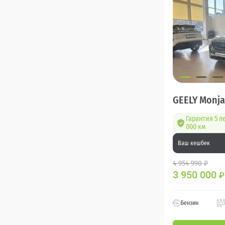
GEELY Monja
Гарантия 5 л
000 км
Ваш кешбек
4 954 990 ₽
3 950 000
₽
Бензин