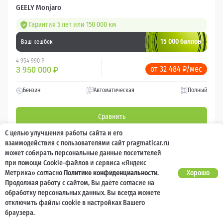
GEELY Monjaro
Гарантия 5 лет или 150 000 км
15 000 баллов
Ваш кешбек
4 954 990 ₽
от 32 484 ₽/мес
3 950 000
₽
Бензин
Автоматическая
Полный
Сравнить
С целью улучшения работы сайта и его
Подробнее
взаимодействия с пользователями сайт pragmaticar.ru
может собирать персональные данные посетителей
при помощи Cookie-файлов и сервиса «Яндекс
Перезвоним за минуту
Метрика» согласно
Политике конфиденциальности
.
Хорошо
Продолжая работу с сайтом, Вы даёте согласие на
обработку персональных данных. Вы всегда можете
отключить файлы cookie в настройках Вашего
браузера.