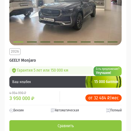
2026
GEELY Monjaro
Есть предложение?
Гарантия 5 лет или 150 000 км
Улучшим!
15 000 баллов
Ваш кешбек
4 954 990 ₽
от 32 484 ₽/мес
3 950 000
₽
Бензин
Автоматическая
Полный
Сравнить