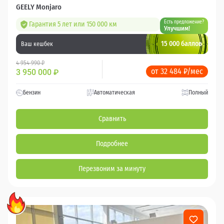
GEELY Monjaro
Есть предложение?
Гарантия 5 лет или 150 000 км
Улучшим!
15 000 баллов
Ваш кешбек
4 954 990 ₽
от 32 484 ₽/мес
3 950 000
₽
Бензин
Автоматическая
Полный
Сравнить
Подробнее
Перезвоним за минуту