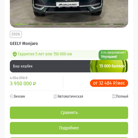
2026
GEELY Monjaro
Есть предложение?
Гарантия 5 лет или 150 000 км
Улучшим!
15 000 баллов
Ваш кешбек
4 954 990 ₽
от 32 484 ₽/мес
3 950 000
₽
Бензин
Автоматическая
Полный
Сравнить
Подробнее