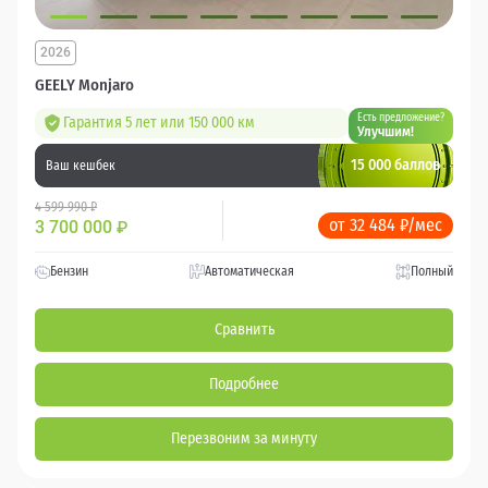
2026
GEELY Monjaro
Есть предложение?
Гарантия 5 лет или 150 000 км
Улучшим!
15 000 баллов
Ваш кешбек
4 599 990 ₽
от 32 484 ₽/мес
3 700 000
₽
Бензин
Автоматическая
Полный
Сравнить
Подробнее
Перезвоним за минуту