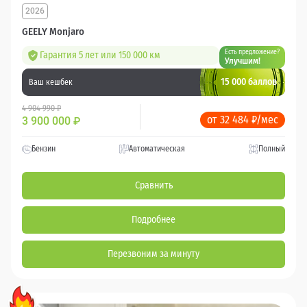
2026
GEELY Monjaro
Есть предложение?
Гарантия 5 лет или 150 000 км
Улучшим!
15 000 баллов
Ваш кешбек
4 904 990 ₽
от 32 484 ₽/мес
3 900 000
₽
Бензин
Автоматическая
Полный
Сравнить
Подробнее
Перезвоним за минуту