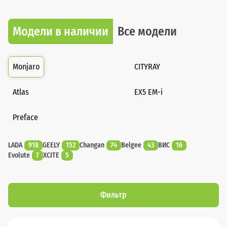
Модели в наличии
Все модели
Monjaro
CITYRAY
Atlas
EX5 EM-i
Preface
LADA
918
GEELY
152
Changan
74
Belgee
43
ВИС
16
Evolute
7
XCITE
5
Фильтр