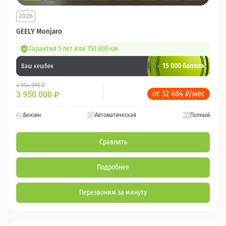
2026
GEELY Monjaro
Гарантия 5 лет или 150 000 км
15 000 баллов
Ваш кешбек
4 954 990 ₽
от 32 484 ₽/мес
3 950 000
₽
Бензин
Автоматическая
Полный
Сравнить
Подробнее
Перезвоним за минуту