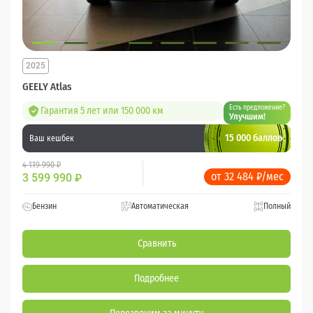
2025
GEELY Atlas
Есть предложение?
Гарантия 5 лет или 150 000 км
Улучшим!
15 000 баллов
Ваш кешбек
4 119 990 ₽
от 32 484 ₽/мес
3 599 990
₽
Бензин
Автоматическая
Полный
Сравнить
Подробнее