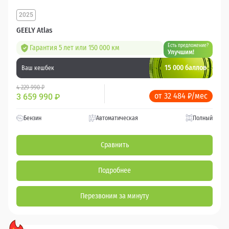
2025
GEELY Atlas
Есть предложение?
Гарантия 5 лет или 150 000 км
Улучшим!
15 000 баллов
Ваш кешбек
4 229 990 ₽
от 32 484 ₽/мес
3 659 990
₽
Бензин
Автоматическая
Полный
Сравнить
Подробнее
Перезвоним за минуту