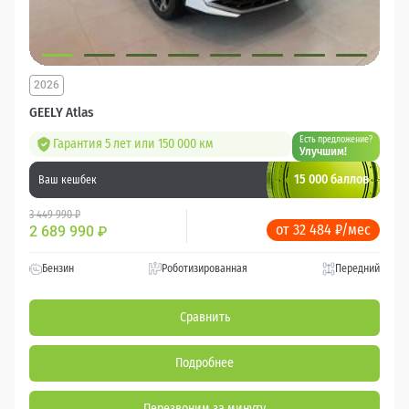
2026
GEELY Atlas
Есть предложение?
Гарантия 5 лет или 150 000 км
Улучшим!
15 000 баллов
Ваш кешбек
3 449 990 ₽
от 32 484 ₽/мес
2 689 990
₽
Бензин
Роботизированная
Передний
Сравнить
Подробнее
Перезвоним за минуту