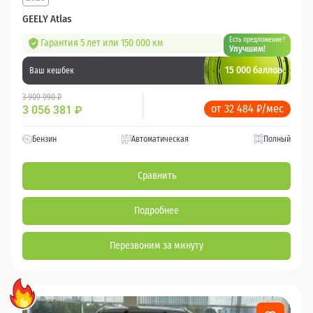
GEELY Atlas
Есть предложение?
Гарантия 5 лет или 150 000 км
Улучшим!
15 000 баллов
Ваш кешбек
3 909 990 ₽
от 32 484 ₽/мес
3 056 381
₽
Бензин
Автоматическая
Полный
Сравнить
Подробнее
Перезвоним за минуту