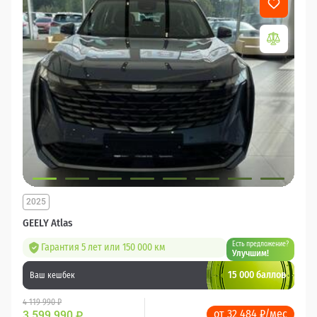
2025
GEELY Atlas
Есть предложение?
Гарантия 5 лет или 150 000 км
Улучшим!
15 000 баллов
Ваш кешбек
4 119 990 ₽
от 32 484 ₽/мес
3 599 990
₽