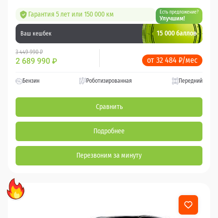
Есть предложение?
Гарантия 5 лет или 150 000 км
Улучшим!
15 000 баллов
Ваш кешбек
3 449 990 ₽
от 32 484 ₽/мес
2 689 990
₽
Бензин
Роботизированная
Передний
Сравнить
Подробнее
Перезвоним за минуту