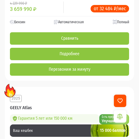
4 229 990 ₽
от 32 484 ₽/мес
3 659 990
₽
Бензин
Автоматическая
Полный
Сравнить
Подробнее
Перезвоним за минуту
2025
GEELY Atlas
Есть предложение?
Гарантия 5 лет или 150 000 км
Улучшим!
15 000 баллов
Ваш кешбек