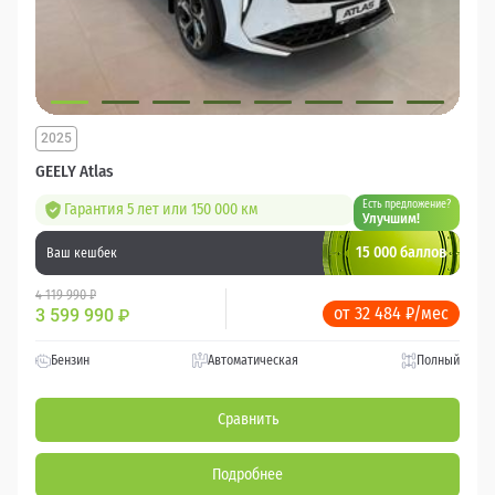
2025
GEELY Atlas
Есть предложение?
Гарантия 5 лет или 150 000 км
Улучшим!
15 000 баллов
Ваш кешбек
4 119 990 ₽
от 32 484 ₽/мес
3 599 990
₽
Бензин
Автоматическая
Полный
Сравнить
Подробнее