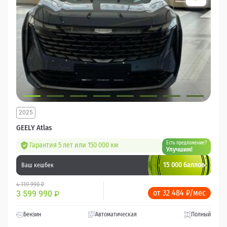
2025
GEELY Atlas
Есть предложение?
Гарантия 5 лет или 150 000 км
Улучшим!
15 000 баллов
Ваш кешбек
4 119 990 ₽
от 32 484 ₽/мес
3 599 990
₽
Бензин
Автоматическая
Полный