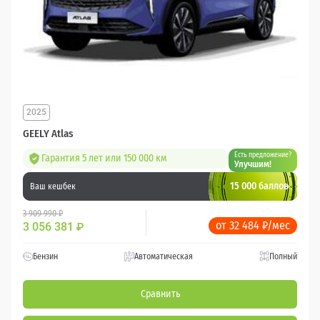
2025
GEELY Atlas
Есть предложение?
Гарантия 5 лет или 150 000 км
Улучшим!
15 000 баллов
Ваш кешбек
3 909 990 ₽
от 32 484 ₽/мес
3 056 381
₽
Бензин
Автоматическая
Полный
Сравнить