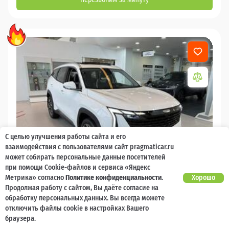
С целью улучшения работы сайта и его
взаимодействия с пользователями сайт pragmaticar.ru
может собирать персональные данные посетителей
при помощи Cookie-файлов и сервиса «Яндекс
Метрика» согласно
Политике конфиденциальности
.
Хорошо
Продолжая работу с сайтом, Вы даёте согласие на
2026
обработку персональных данных. Вы всегда можете
отключить файлы cookie в настройках Вашего
GEELY Atlas
браузера.
Есть предложение?
Гарантия 5 лет или 150 000 км