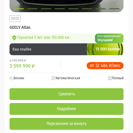
2025
GEELY Atlas
Есть предложение?
Гарантия 5 лет или 150 000 км
Улучшим!
15 000 баллов
Ваш кешбек
4 119 990 ₽
от 32 484 ₽/мес
3 599 990
₽
Бензин
Автоматическая
Полный
Сравнить
Подробнее
Перезвоним за минуту