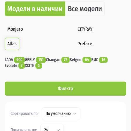
Модели в наличии
Все модели
Monjaro
CITYRAY
Atlas
Preface
LADA
904
GEELY
151
Changan
73
Belgee
64
ВИС
16
Evolute
7
XCITE
5
Фильтр
Сортировать по:
По умолчанию
Показывать по:
24