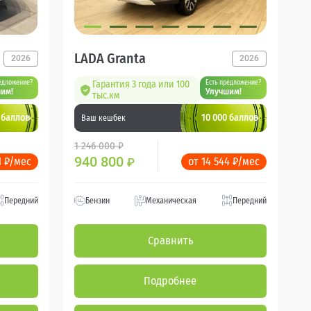
LADA Granta
2026
2026
едложение?
Гарантия 3 года или 100
Есть предложение?
им!
Улучшим!
тыс.км
 баллов
10 000 баллов
Ваш кешбек
1 246 000 ₽
940 800
1 ₽/мес
от 14 544 ₽/мес
₽
Передний
Бензин
Механическая
Передний
Сравнить
Подробнее