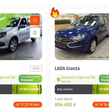
LADA Granta
2026
ода или 100
Есть предложение?
Гарантия 3 года или 100
Есть пр
Улучшим!
Улучш
тыс.км
10 000 баллов
10 000
Ваш кешбек
1 208 000 ₽
896 400
от 11 231 ₽/мес
от 14 54
₽