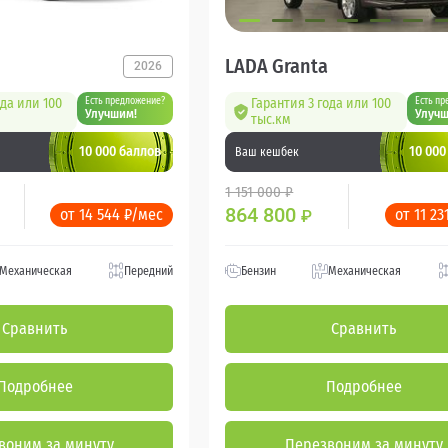
LADA Granta
2026
ода или 100
Есть предложение?
Гарантия 3 года или 100
Есть пр
Улучшим!
Улучш
тыс.км
10 000 баллов
10 000
Ваш кешбек
1 151 000 ₽
864 800
от 14 544 ₽/мес
от 11 23
₽
Механическая
Передний
Бензин
Механическая
Сравнить
Сравнить
Подробнее
Подробнее
воним за минуту
Перезвоним за минуту