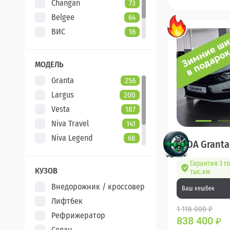
Changan
73
Belgee
64
ВИС
16
Evolute
7
XCITE
5
МОДЕЛЬ
Granta
256
Largus
200
Vesta
187
Niva Travel
141
Niva Legend
68
LADA Granta
Iskra
47
Гарантия 3 г
Aura
5
КУЗОВ
тыс.км
Внедорожник / кроссовер
Ваш кешбек
Лифтбек
1 118 000 ₽
Рефрижератор
838 400
₽
Седан