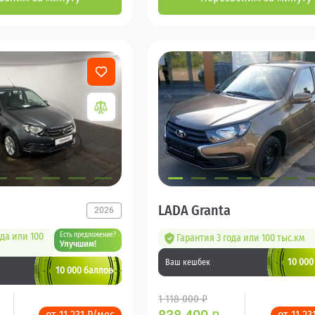
LADA Granta
2026
ода или 100
Есть предложение?
Гарантия 3 года или 100 тыс.км
Улучшим!
10 000
Ваш кешбек
10 000 баллов
1 118 000 ₽
от 11 231 ₽/мес
от 11 23