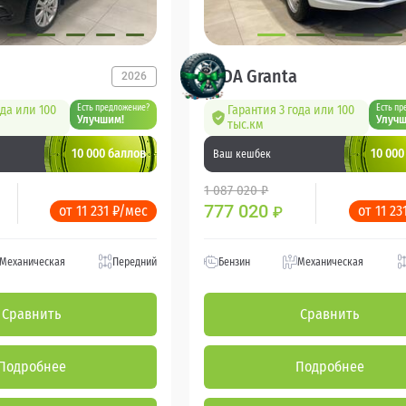
LADA Granta
2026
ода или 100
Есть предложение?
Гарантия 3 года или 100
Есть пр
Улучшим!
Улучш
тыс.км
10 000 баллов
10 000
Ваш кешбек
1 087 020 ₽
777 020
от 11 231 ₽/мес
от 11 23
₽
Механическая
Передний
Бензин
Механическая
Сравнить
Сравнить
Подробнее
Подробнее