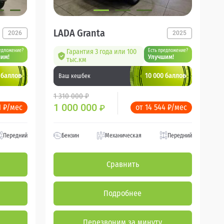
LADA Granta
2026
2025
едложение?
Гарантия 3 года или 100
Есть предложение?
им!
Улучшим!
тыс.км
 баллов
10 000 баллов
Ваш кешбек
1 310 000 ₽
1 000 000
1 ₽/мес
от 14 544 ₽/мес
₽
Передний
Бензин
Механическая
Передний
Сравнить
Подробнее
Перезвоним за минуту