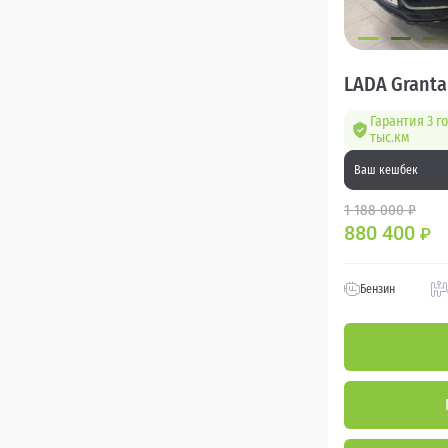
LADA Granta
Гарантия 3 г
тыс.км
Ваш кешбек
1 188 000 ₽
880 400
₽
Бензин