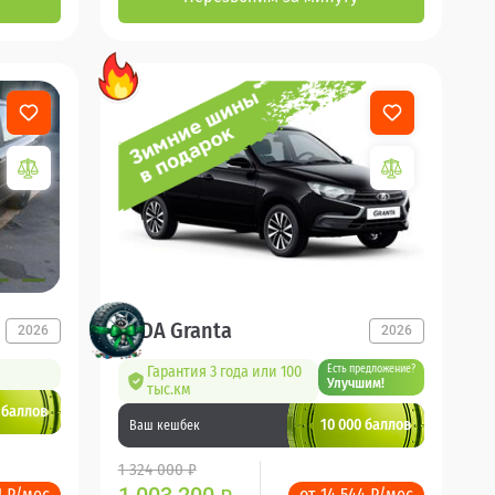
LADA Granta
2026
2026
Гарантия 3 года или 100
Есть предложение?
Улучшим!
тыс.км
 баллов
10 000 баллов
Ваш кешбек
1 324 000 ₽
1 ₽/мес
от 14 544 ₽/мес