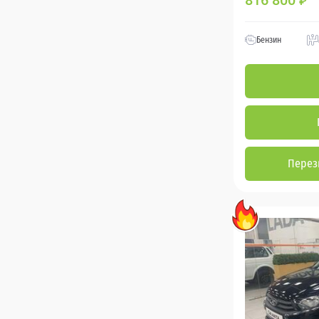
816 800
₽
Бензин
Перез