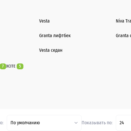
Vesta
Niva Tr
Granta лифтбек
Granta 
Vesta седан
7
XCITE
5
о:
По умолчанию
Показывать по:
24