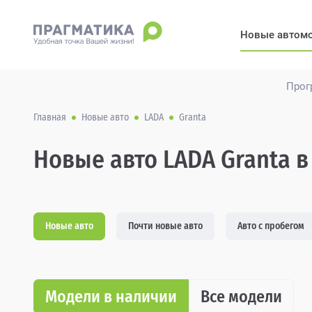
Новые автом
Прог
Главная
Новые авто
LADA
Granta
Новые авто LADA Granta в
Новые авто
Почти новые авто
Авто с пробегом
Модели в наличии
Все модели