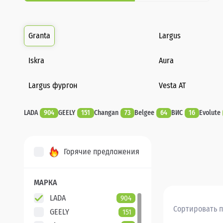
Granta
Largus
Iskra
Aura
Largus фургон
Vesta AT
LADA
904
GEELY
151
Changan
73
Belgee
64
ВИС
16
Evolute
Горячие предложения
МАРКА
LADA
904
Сортировать п
GEELY
151