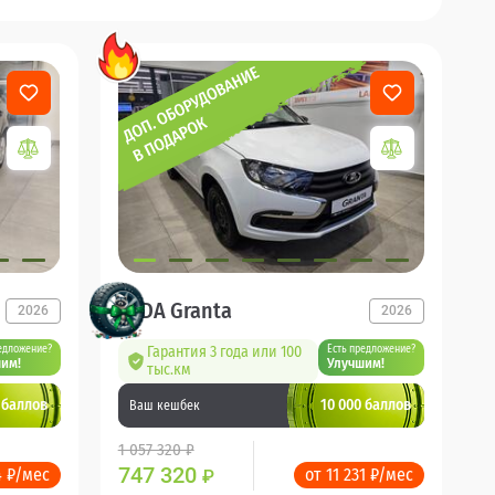
LADA Granta
2026
2026
едложение?
Гарантия 3 года или 100
Есть предложение?
им!
Улучшим!
тыс.км
 баллов
10 000 баллов
Ваш кешбек
1 057 320 ₽
747 320
4 ₽/мес
от 11 231 ₽/мес
₽