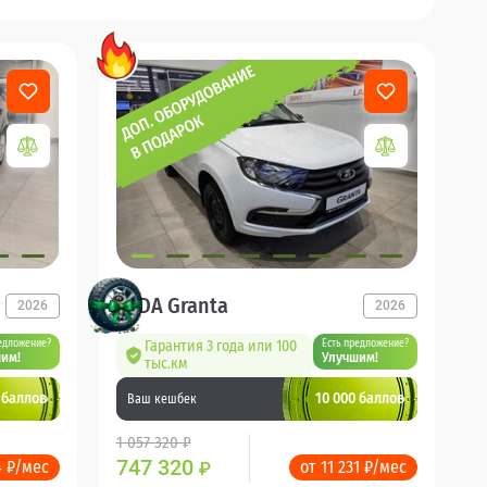
LADA Granta
2026
2026
едложение?
Гарантия 3 года или 100
Есть предложение?
им!
Улучшим!
тыс.км
 баллов
10 000 баллов
Ваш кешбек
1 057 320 ₽
747 320
4 ₽/мес
от 11 231 ₽/мес
₽