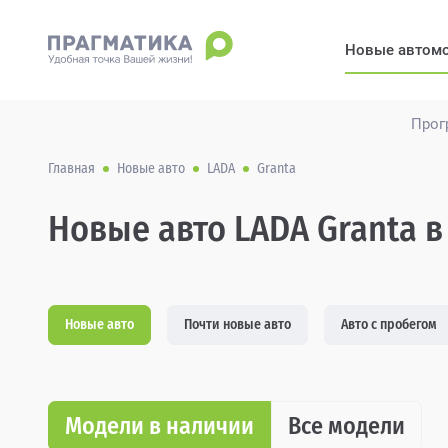
Новые автом
Прог
Главная
Новые авто
LADA
Granta
Новые авто LADA Granta в
Новые авто
Почти новые авто
Авто с пробегом
Модели в наличии
Все модели