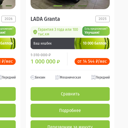
LADA Granta
2026
2025
едложение?
Гарантия 3 года или 100
Есть предложение?
им!
Улучшим!
тыс.км
 баллов
10 000 баллов
Ваш кешбек
1 310 000 ₽
1 000 000
1 ₽/мес
от 14 544 ₽/мес
₽
Передний
Бензин
Механическая
Передний
Сравнить
Подробнее
Перезвоним за минуту