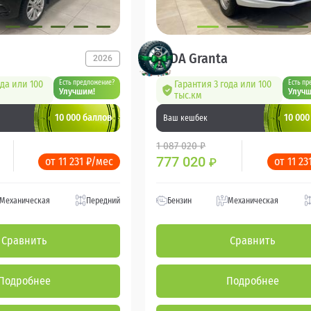
LADA Granta
2026
ода или 100
Есть предложение?
Гарантия 3 года или 100
Есть пр
Улучшим!
Улучш
тыс.км
10 000 баллов
10 000
Ваш кешбек
1 087 020 ₽
777 020
от 11 231 ₽/мес
от 11 23
₽
Механическая
Передний
Бензин
Механическая
Сравнить
Сравнить
Подробнее
Подробнее