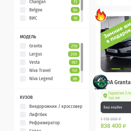
Changan
73
Belgee
64
ВИС
16
Evolute
7
XCITE
5
МОДЕЛЬ
Granta
256
Largus
200
Vesta
187
Niva Travel
141
Niva Legend
68
LADA Granta
Iskra
47
Гарантия 3 г
Aura
5
КУЗОВ
тыс.км
Внедорожник / кроссовер
Ваш кешбек
Лифтбек
1 118 000 ₽
Рефрижератор
838 400
₽
Седан