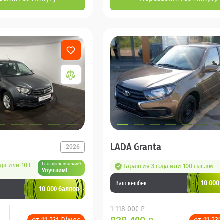
LADA Granta
2026
ода или 100
Есть предложение?
Гарантия 3 года или 100 тыс.км
Улучшим!
10 000
Ваш кешбек
10 000 баллов
1 118 000 ₽
от 11 231 ₽/мес
от 11 23