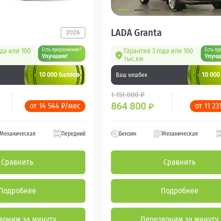
LADA Granta
2026
ода или 100
Есть предложение?
Гарантия 3 года или 100
Есть пр
Улучшим!
Улучш
тыс.км
10 000 баллов
10 000
Ваш кешбек
1 151 000 ₽
864 800
от 14 544 ₽/мес
от 11 23
₽
Механическая
Передний
Бензин
Механическая
Сравнить
Сравнить
Подробнее
Подробнее
воним за минуту
Перезвоним за минуту