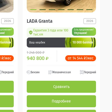
LADA Granta
2026
2026
едложение?
Гарантия 3 года или 100
Есть предложение?
им!
Улучшим!
тыс.км
 баллов
10 000 баллов
Ваш кешбек
1 246 000 ₽
940 800
1 ₽/мес
от 14 544 ₽/мес
₽
Передний
Бензин
Механическая
Передний
Сравнить
Подробнее