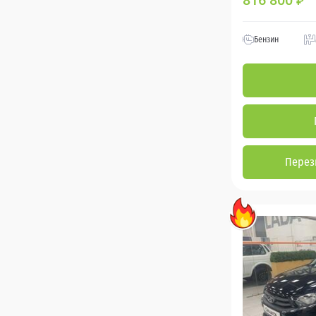
816 800
₽
Бензин
Перез