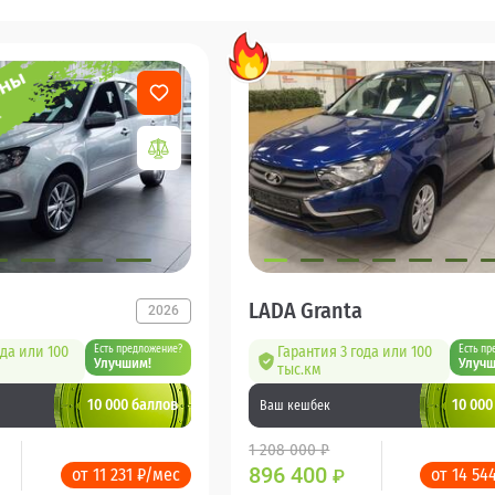
LADA Granta
2026
ода или 100
Есть предложение?
Гарантия 3 года или 100
Есть пр
Улучшим!
Улучш
тыс.км
10 000 баллов
10 000
Ваш кешбек
1 208 000 ₽
896 400
от 11 231 ₽/мес
от 14 54
₽