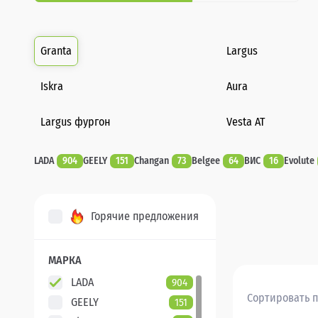
Granta
Largus
Iskra
Aura
Largus фургон
Vesta AT
LADA
904
GEELY
151
Changan
73
Belgee
64
ВИС
16
Evolute
Горячие предложения
МАРКА
LADA
904
Сортировать п
GEELY
151