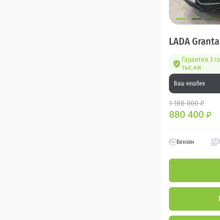
LADA Granta
Гарантия 3 г
тыс.км
Ваш кешбек
1 188 000 ₽
880 400
₽
Бензин