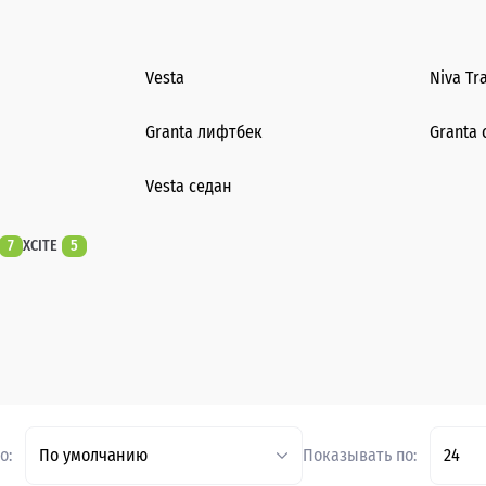
Vesta
Niva Tr
Granta лифтбек
Granta 
Vesta седан
7
XCITE
5
о:
По умолчанию
Показывать по:
24