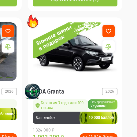
LADA Granta
2026
2026
Гарантия 3 года или 100
Есть предложение?
Улучшим!
тыс.км
 баллов
10 000 баллов
Ваш кешбек
1 324 000 ₽
1 ₽/мес
от 14 544 ₽/мес