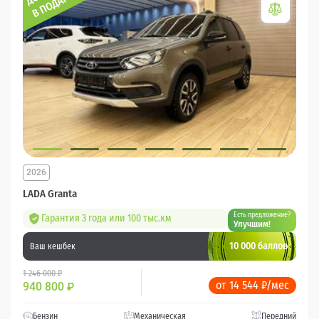
2026
LADA Granta
Есть предложение?
Гарантия 3 года или 100 тыс.км
Улучшим!
10 000 баллов
Ваш кешбек
1 246 000 ₽
от 14 544 ₽/мес
940 800
₽
Бензин
Механическая
Передний