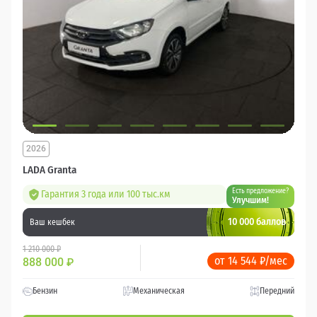
2026
LADA Granta
Есть предложение?
Гарантия 3 года или 100 тыс.км
Улучшим!
10 000 баллов
Ваш кешбек
1 210 000 ₽
от 14 544 ₽/мес
888 000
₽
Бензин
Механическая
Передний