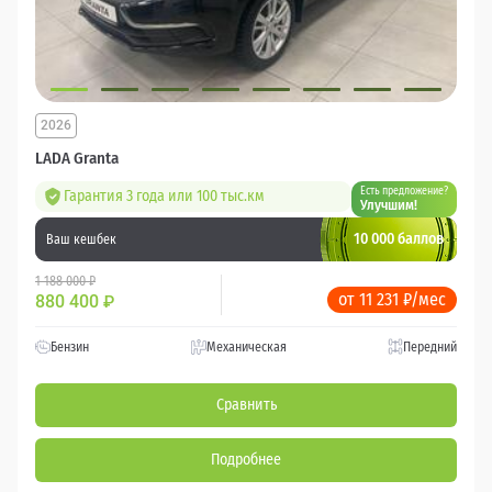
2026
LADA Granta
Есть предложение?
Гарантия 3 года или 100 тыс.км
Улучшим!
10 000 баллов
Ваш кешбек
1 188 000 ₽
от 11 231 ₽/мес
880 400
₽
Бензин
Механическая
Передний
Сравнить
Подробнее