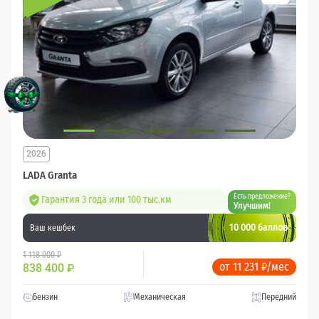
2026
LADA Granta
Есть предложение?
Гарантия 3 года или 100 тыс.км
Улучшим!
10 000 баллов
Ваш кешбек
1 118 000 ₽
от 11 231 ₽/мес
838 400
₽
Бензин
Механическая
Передний