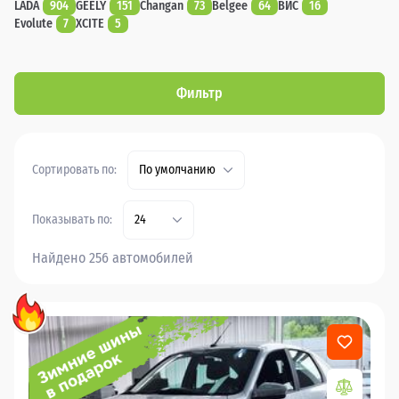
LADA
904
GEELY
151
Changan
73
Belgee
64
ВИС
16
Evolute
7
XCITE
5
Фильтр
Сортировать по:
По умолчанию
Показывать по:
24
Найдено 256 автомобилей