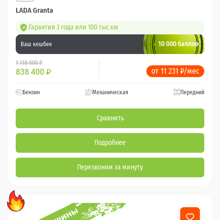
LADA Granta
Гарантия 3 года или 100 тыс.км
10 000 баллов
Ваш кешбек
1 118 000 ₽
от 11 231 ₽/мес
838 400
₽
Бензин
Механическая
Передний
Сравнить
Подробнее
Перезвоним за минуту