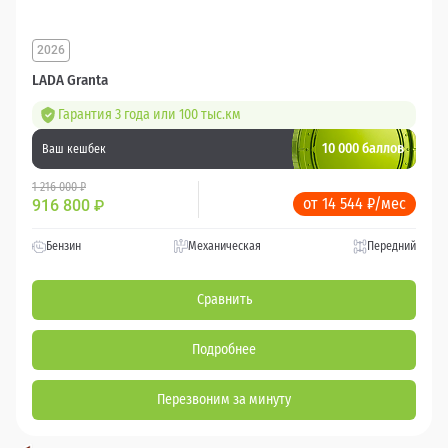
2026
LADA Granta
Гарантия 3 года или 100 тыс.км
10 000 баллов
Ваш кешбек
1 216 000 ₽
от 14 544 ₽/мес
916 800
₽
Бензин
Механическая
Передний
Сравнить
Подробнее
Перезвоним за минуту