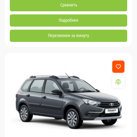
Сравнить
Подробнее
Перезвоним за минуту