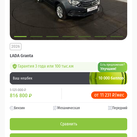
2026
LADA Granta
Есть предложение?
Гарантия 3 года или 100 тыс.км
Улучшим!
10 000 баллов
Ваш кешбек
1 121 000 ₽
от 11 231 ₽/мес
816 800
₽
Бензин
Механическая
Передний
Сравнить