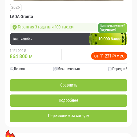
2026
LADA Granta
Есть предложение?
Гарантия 3 года или 100 тыс.км
Улучшим!
10 000 баллов
Ваш кешбек
1 151 000 ₽
от 11 231 ₽/мес
864 800
₽
Бензин
Механическая
Передний
Сравнить
Подробнее
Перезвоним за минуту