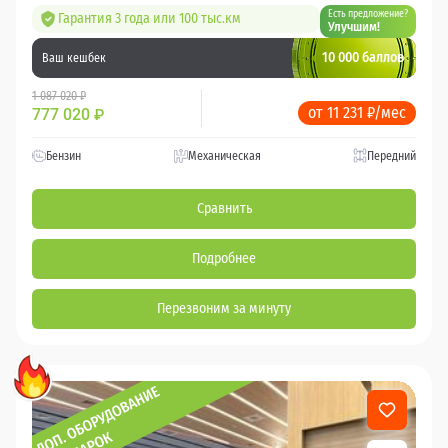
Есть предложение?
Гарантия 3 года или 100 тыс.км
Улучшим!
10 000 баллов
Ваш кешбек
1 087 020 ₽
от 11 231 ₽/мес
777 020
₽
Бензин
Механическая
Передний
Сравнить
Подробнее
Перезвоним за минуту