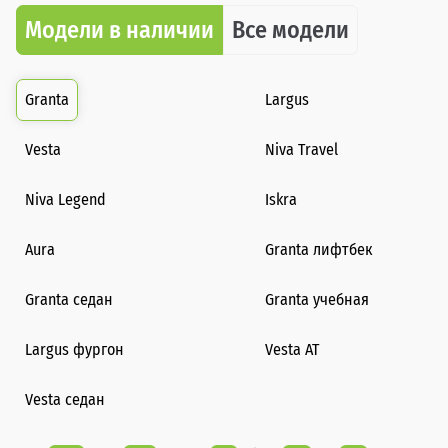
Модели в наличии
Все модели
Granta
Largus
Vesta
Niva Travel
Niva Legend
Iskra
Aura
Granta лифтбек
Granta седан
Granta учебная
Largus фургон
Vesta AT
Vesta седан