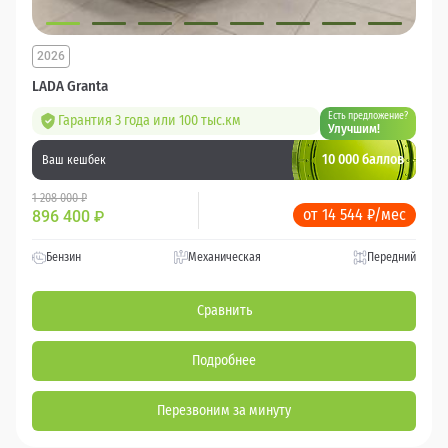
2026
LADA Granta
Есть предложение?
Гарантия 3 года или 100 тыс.км
Улучшим!
10 000 баллов
Ваш кешбек
1 208 000 ₽
от 14 544 ₽/мес
896 400
₽
Бензин
Механическая
Передний
Сравнить
Подробнее
Перезвоним за минуту