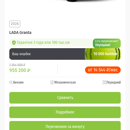
2026
LADA Granta
Есть предложение?
Гарантия 3 года или 100 тыс.км
Улучшим!
10 000 баллов
Ваш кешбек
1 264 000 ₽
от 14 544 ₽/мес
955 200
₽
Бензин
Механическая
Передний
Сравнить
Подробнее
Перезвоним за минуту