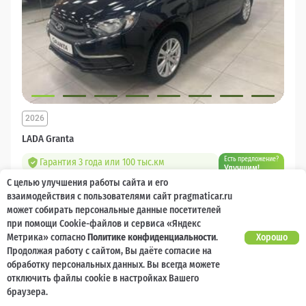
2026
LADA Granta
Есть предложение?
Гарантия 3 года или 100 тыс.км
Улучшим!
С целью улучшения работы сайта и его
10 000 баллов
Ваш кешбек
взаимодействия с пользователями сайт pragmaticar.ru
может собирать персональные данные посетителей
1 218 000 ₽
при помощи Cookie-файлов и сервиса «Яндекс
от 14 544 ₽/мес
904 400
₽
Метрика» согласно
Политике конфиденциальности
.
Хорошо
Продолжая работу с сайтом, Вы даёте согласие на
Бензин
Механическая
Передний
обработку персональных данных. Вы всегда можете
отключить файлы cookie в настройках Вашего
Сравнить
браузера.