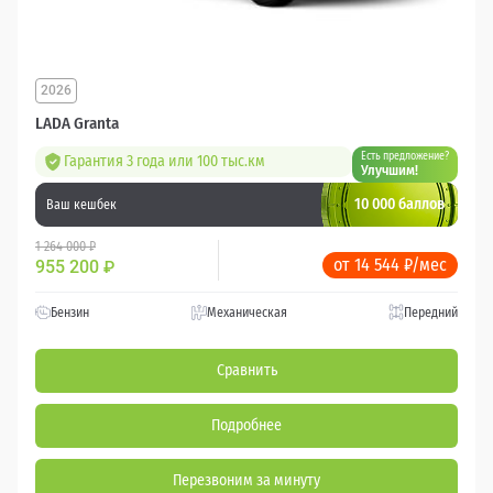
2026
LADA Granta
Есть предложение?
Гарантия 3 года или 100 тыс.км
Улучшим!
10 000 баллов
Ваш кешбек
1 264 000 ₽
от 14 544 ₽/мес
955 200
₽
Бензин
Механическая
Передний
Сравнить
Подробнее
Перезвоним за минуту