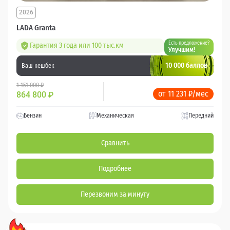
2026
LADA Granta
Есть предложение?
Гарантия 3 года или 100 тыс.км
Улучшим!
10 000 баллов
Ваш кешбек
1 151 000 ₽
от 11 231 ₽/мес
864 800
₽
Бензин
Механическая
Передний
Сравнить
Подробнее
Перезвоним за минуту