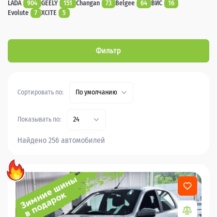
LADA
904
GEELY
151
Changan
73
Belgee
64
ВИС
16
Evolute
7
XCITE
5
Фильтр
Сортировать по:
По умолчанию
Показывать по:
24
Найдено 256 автомобилей