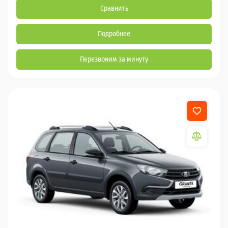
Сравнить
Подробнее
Перезвоним за минуту