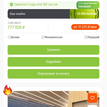
Есть предложение?
Гарантия 3 года или 100 тыс.км
Улучшим!
10 000 баллов
Ваш кешбек
1 087 020 ₽
от 11 231 ₽/мес
777 020
₽
Бензин
Механическая
Передний
Сравнить
Подробнее
Перезвоним за минуту