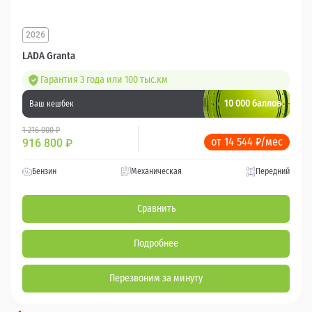
2026
LADA Granta
Гарантия 3 года или 100 тыс.км
10 000 баллов
Ваш кешбек
1 216 000 ₽
от 14 544 ₽/мес
916 800
₽
Бензин
Механическая
Передний
Сравнить
Подробнее
Перезвоним за минуту