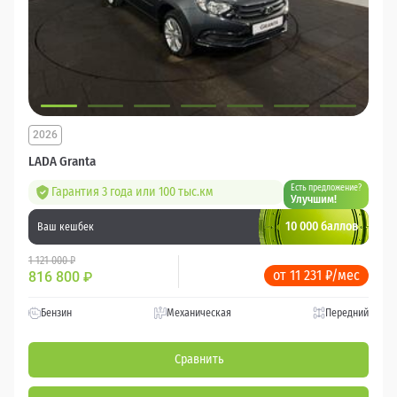
2026
LADA Granta
Есть предложение?
Гарантия 3 года или 100 тыс.км
Улучшим!
10 000 баллов
Ваш кешбек
1 121 000 ₽
от 11 231 ₽/мес
816 800
₽
Бензин
Механическая
Передний
Сравнить