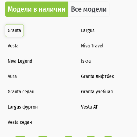
Модели в наличии
Все модели
Granta
Largus
Vesta
Niva Travel
Niva Legend
Iskra
Aura
Granta лифтбек
Granta седан
Granta учебная
Largus фургон
Vesta AT
Vesta седан