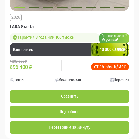
2026
LADA Granta
Есть предложение?
Гарантия 3 года или 100 тыс.км
Улучшим!
10 000 баллов
Ваш кешбек
1 208 000 ₽
от 14 544 ₽/мес
896 400
₽
Бензин
Механическая
Передний
Сравнить
Подробнее
Перезвоним за минуту