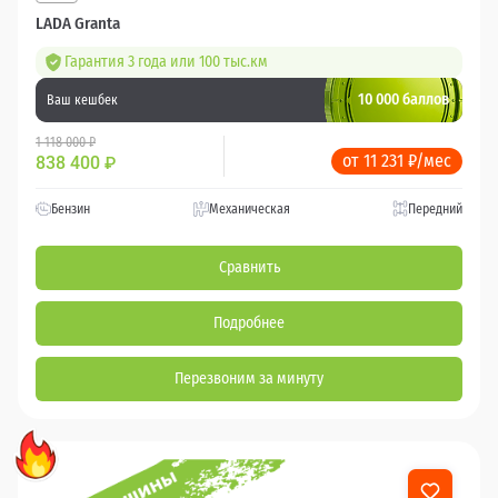
LADA Granta
Гарантия 3 года или 100 тыс.км
10 000 баллов
Ваш кешбек
1 118 000 ₽
от 11 231 ₽/мес
838 400
₽
Бензин
Механическая
Передний
Сравнить
Подробнее
Перезвоним за минуту