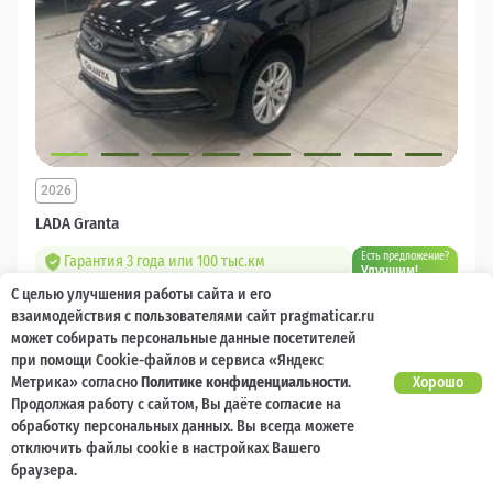
2026
LADA Granta
Есть предложение?
Гарантия 3 года или 100 тыс.км
Улучшим!
С целью улучшения работы сайта и его
10 000 баллов
Ваш кешбек
взаимодействия с пользователями сайт pragmaticar.ru
может собирать персональные данные посетителей
1 218 000 ₽
при помощи Cookie-файлов и сервиса «Яндекс
от 14 544 ₽/мес
904 400
₽
Метрика» согласно
Политике конфиденциальности
.
Хорошо
Продолжая работу с сайтом, Вы даёте согласие на
Бензин
Механическая
Передний
обработку персональных данных. Вы всегда можете
отключить файлы cookie в настройках Вашего
Сравнить
браузера.