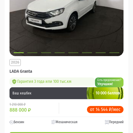
2026
LADA Granta
Есть предложение?
Гарантия 3 года или 100 тыс.км
Улучшим!
10 000 баллов
Ваш кешбек
1 210 000 ₽
от 14 544 ₽/мес
888 000
₽
Бензин
Механическая
Передний