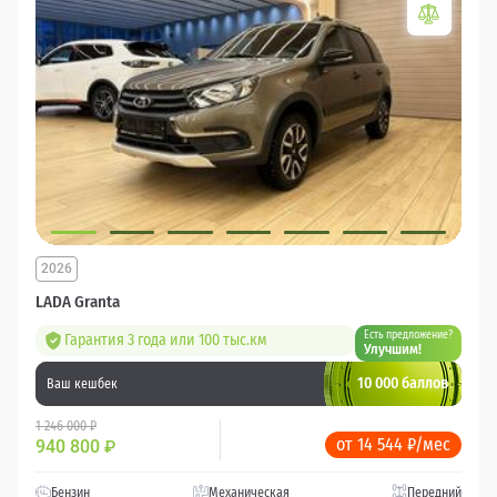
2026
LADA Granta
Есть предложение?
Гарантия 3 года или 100 тыс.км
Улучшим!
10 000 баллов
Ваш кешбек
1 246 000 ₽
от 14 544 ₽/мес
940 800
₽
Бензин
Механическая
Передний