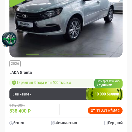
2026
LADA Granta
Есть предложение?
Гарантия 3 года или 100 тыс.км
Улучшим!
10 000 баллов
Ваш кешбек
1 118 000 ₽
от 11 231 ₽/мес
838 400
₽
Бензин
Механическая
Передний