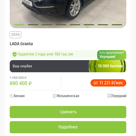
2026
LADA Granta
Есть предложение?
Гарантия 3 года или 100 тыс.км
Улучшим!
10 000 баллов
Ваш кешбек
1 188 000 ₽
от 11 231 ₽/мес
880 400
₽
Бензин
Механическая
Передний
Сравнить
Подробнее