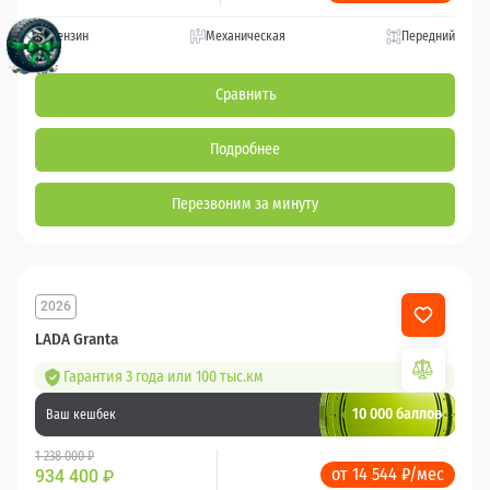
Бензин
Механическая
Передний
Сравнить
Подробнее
Перезвоним за минуту
2026
LADA Granta
Гарантия 3 года или 100 тыс.км
10 000 баллов
Ваш кешбек
1 238 000 ₽
от 14 544 ₽/мес
934 400
₽