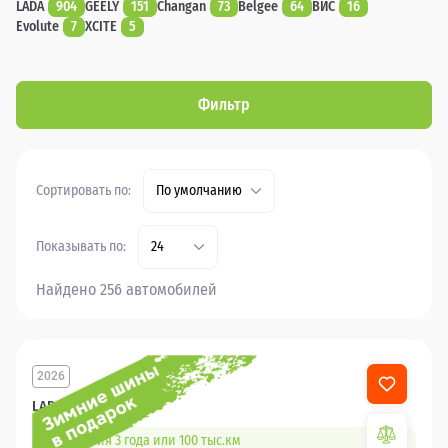
LADA
904
GEELY
151
Changan
73
Belgee
64
ВИС
16
Evolute
7
XCITE
5
Фильтр
Сортировать по:
По умолчанию
Показывать по:
24
Найдено 256 автомобилей
2026
LADA Granta
Гарантия 3 года или 100 тыс.км