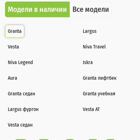
Модели в наличии
Все модели
Granta
Largus
Vesta
Niva Travel
Niva Legend
Iskra
Aura
Granta лифтбек
Granta седан
Granta учебная
Largus фургон
Vesta AT
Vesta седан