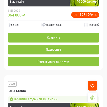
10 000 баллов
Ваш кешбек
1 151 000 ₽
от 11 231 ₽/мес
864 800
₽
Бензин
Механическая
Передний
Сравнить
Подробнее
Перезвоним за минуту
2025
LADA Granta
Гарантия 3 года или 100 тыс.км