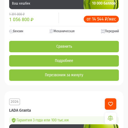
10 000 баллов
Ваш кешбек
1 391 000 ₽
от 14 544 ₽/мес
1 056 800
₽
Бензин
Механическая
Передний
Сравнить
Подробнее
Перезвоним за минуту
2026
LADA Granta
Гарантия 3 года или 100 тыс.км