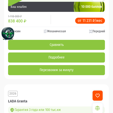
10 000 баллов
Ваш кешбек
1 118 000 ₽
от 11 231 ₽/мес
838 400
₽
Бензин
Механическая
Передний
Сравнить
Подробнее
Перезвоним за минуту
2026
LADA Granta
Гарантия 3 года или 100 тыс.км