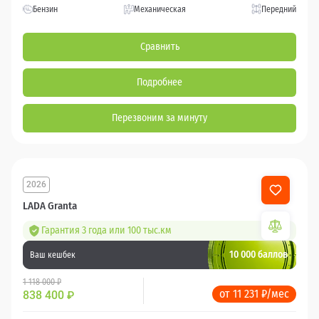
Бензин
Механическая
Передний
Сравнить
Подробнее
Перезвоним за минуту
2026
LADA Granta
Гарантия 3 года или 100 тыс.км
10 000 баллов
Ваш кешбек
1 118 000 ₽
от 11 231 ₽/мес
838 400
₽