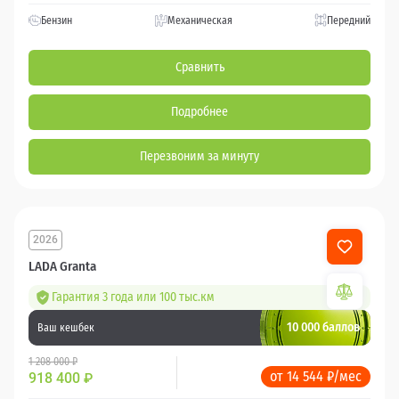
Бензин
Механическая
Передний
Сравнить
Подробнее
Перезвоним за минуту
2026
LADA Granta
Гарантия 3 года или 100 тыс.км
10 000 баллов
Ваш кешбек
1 208 000 ₽
от 14 544 ₽/мес
918 400
₽