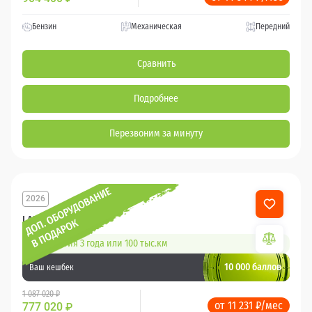
Бензин
Механическая
Передний
Сравнить
Подробнее
Перезвоним за минуту
2026
LADA Granta
Гарантия 3 года или 100 тыс.км
10 000 баллов
Ваш кешбек
1 087 020 ₽
от 11 231 ₽/мес
777 020
₽