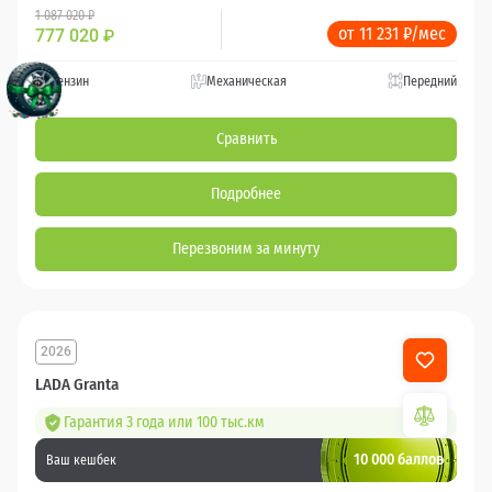
1 087 020 ₽
от 11 231 ₽/мес
777 020
₽
Бензин
Механическая
Передний
Сравнить
Подробнее
Перезвоним за минуту
2026
LADA Granta
Гарантия 3 года или 100 тыс.км
10 000 баллов
Ваш кешбек