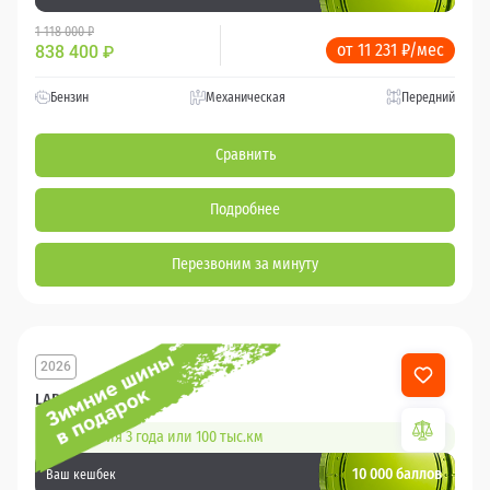
1 118 000 ₽
от 11 231 ₽/мес
838 400
₽
Бензин
Механическая
Передний
Сравнить
Подробнее
Перезвоним за минуту
2026
LADA Granta
Гарантия 3 года или 100 тыс.км
10 000 баллов
Ваш кешбек