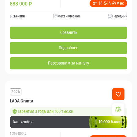
от 14 544 ₽/мес
888 000
₽
Бензин
Механическая
Передний
Сравнить
Подробнее
Перезвоним за минуту
2026
LADA Granta
Гарантия 3 года или 100 тыс.км
10 000 баллов
Ваш кешбек
1 216 000 ₽