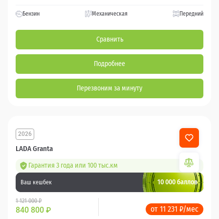
Бензин
Механическая
Передний
Сравнить
Подробнее
Перезвоним за минуту
2026
LADA Granta
Гарантия 3 года или 100 тыс.км
10 000 баллов
Ваш кешбек
1 121 000 ₽
от 11 231 ₽/мес
840 800
₽