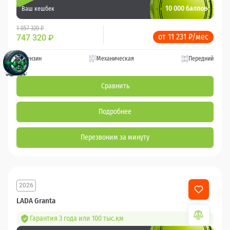
10 000 баллов
Ваш кешбек
1 057 320 ₽
от 11 231 ₽/мес
747 320
₽
Бензин
Механическая
Передний
Сравнить
Подробнее
Перезвоним за минуту
2026
LADA Granta
Гарантия 3 года или 100 тыс.км