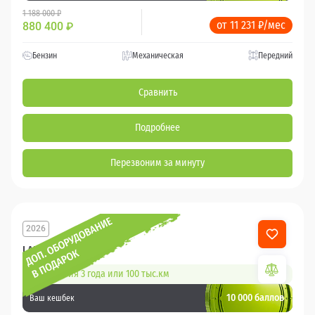
1 188 000 ₽
от 11 231 ₽/мес
880 400
₽
Бензин
Механическая
Передний
Сравнить
Подробнее
Перезвоним за минуту
2026
LADA Granta
Гарантия 3 года или 100 тыс.км
10 000 баллов
Ваш кешбек