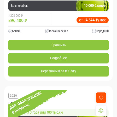
10 000 баллов
Ваш кешбек
1 208 000 ₽
от 14 544 ₽/мес
896 400
₽
Бензин
Механическая
Передний
Сравнить
Подробнее
Перезвоним за минуту
2026
LADA Granta
Гарантия 3 года или 100 тыс.км