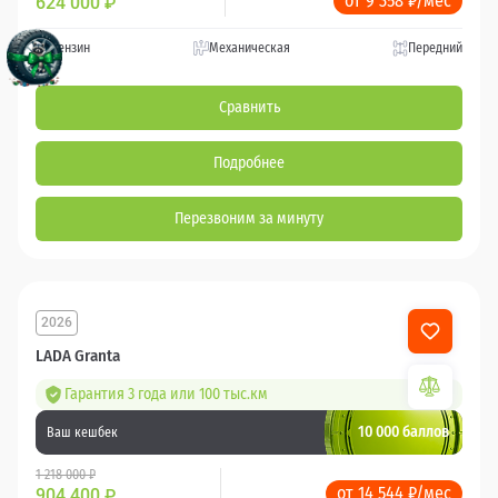
от 9 358 ₽/мес
624 000
₽
Бензин
Механическая
Передний
Сравнить
Подробнее
Перезвоним за минуту
2026
LADA Granta
Гарантия 3 года или 100 тыс.км
10 000 баллов
Ваш кешбек
1 218 000 ₽
от 14 544 ₽/мес
904 400
₽