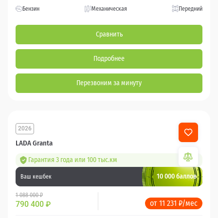
Бензин
Механическая
Передний
Сравнить
Подробнее
Перезвоним за минуту
2026
LADA Granta
Гарантия 3 года или 100 тыс.км
10 000 баллов
Ваш кешбек
1 088 000 ₽
от 11 231 ₽/мес
790 400
₽