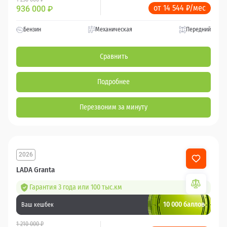
от 14 544 ₽/мес
936 000
₽
Бензин
Механическая
Передний
Сравнить
Подробнее
Перезвоним за минуту
2026
LADA Granta
Гарантия 3 года или 100 тыс.км
10 000 баллов
Ваш кешбек
1 210 000 ₽