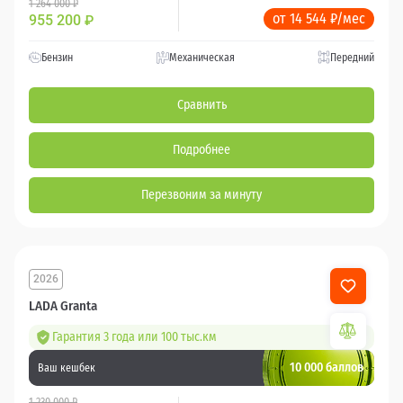
1 264 000 ₽
от 14 544 ₽/мес
955 200
₽
Бензин
Механическая
Передний
Сравнить
Подробнее
Перезвоним за минуту
2026
LADA Granta
Гарантия 3 года или 100 тыс.км
10 000 баллов
Ваш кешбек
1 230 000 ₽