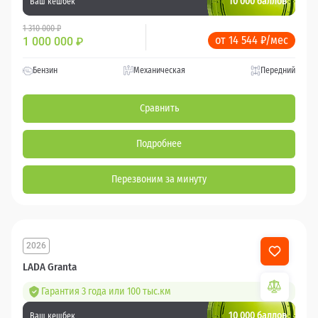
10 000 баллов
Ваш кешбек
1 310 000 ₽
от 14 544 ₽/мес
1 000 000
₽
Бензин
Механическая
Передний
Сравнить
Подробнее
Перезвоним за минуту
2026
LADA Granta
Гарантия 3 года или 100 тыс.км
10 000 баллов
Ваш кешбек