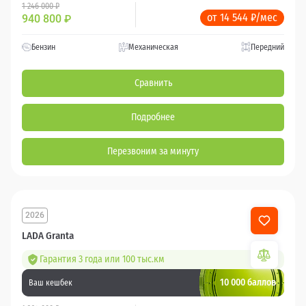
1 246 000 ₽
от 14 544 ₽/мес
940 800
₽
Бензин
Механическая
Передний
Сравнить
Подробнее
Перезвоним за минуту
2026
LADA Granta
Гарантия 3 года или 100 тыс.км
10 000 баллов
Ваш кешбек