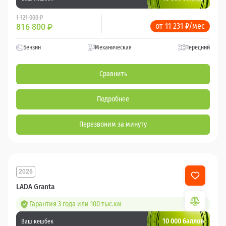
1 121 000 ₽
от 11 231 ₽/мес
816 800
₽
Бензин
Механическая
Передний
Сравнить
Подробнее
Перезвоним за минуту
2026
LADA Granta
Гарантия 3 года или 100 тыс.км
10 000 баллов
Ваш кешбек