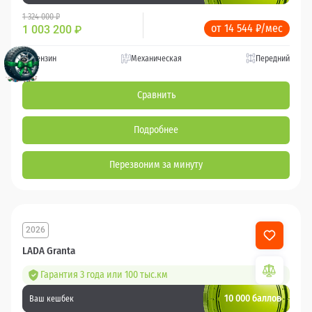
1 324 000 ₽
от 14 544 ₽/мес
1 003 200
₽
Бензин
Механическая
Передний
Сравнить
Подробнее
Перезвоним за минуту
2026
LADA Granta
Гарантия 3 года или 100 тыс.км
10 000 баллов
Ваш кешбек