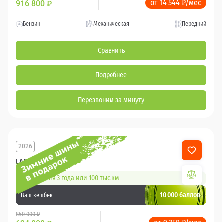
от 14 544 ₽/мес
916 800
₽
Бензин
Механическая
Передний
Сравнить
Подробнее
Перезвоним за минуту
2026
LADA Granta
Гарантия 3 года или 100 тыс.км
10 000 баллов
Ваш кешбек
850 000 ₽