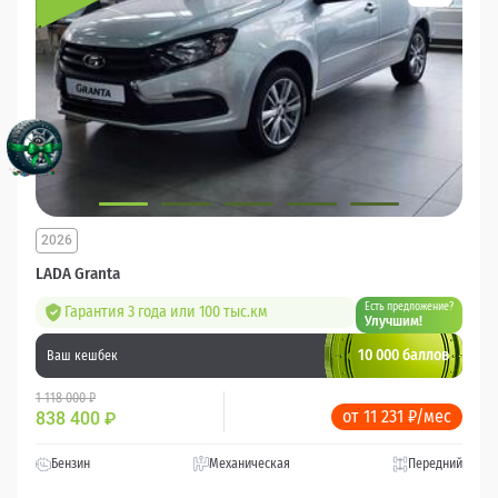
2026
LADA Granta
Есть предложение?
Гарантия 3 года или 100 тыс.км
Улучшим!
10 000 баллов
Ваш кешбек
1 118 000 ₽
от 11 231 ₽/мес
838 400
₽
Бензин
Механическая
Передний