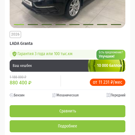
2026
LADA Granta
Есть предложение?
Гарантия 3 года или 100 тыс.км
Улучшим!
10 000 баллов
Ваш кешбек
1 188 000 ₽
от 11 231 ₽/мес
880 400
₽
Бензин
Механическая
Передний
Сравнить
Подробнее