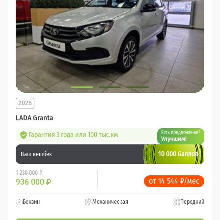
2026
LADA Granta
Есть предложение?
Гарантия 3 года или 100 тыс.км
Улучшим!
10 000 баллов
Ваш кешбек
1 230 000 ₽
от 14 544 ₽/мес
936 000
₽
Бензин
Механическая
Передний