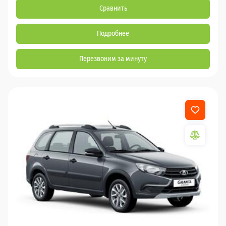
Сравнить
Подробнее
Перезвоним за минуту