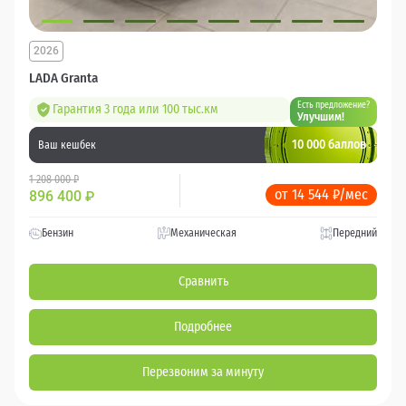
2026
LADA Granta
Есть предложение?
Гарантия 3 года или 100 тыс.км
Улучшим!
10 000 баллов
Ваш кешбек
1 208 000 ₽
от 14 544 ₽/мес
896 400
₽
Бензин
Механическая
Передний
Сравнить
Подробнее
Перезвоним за минуту