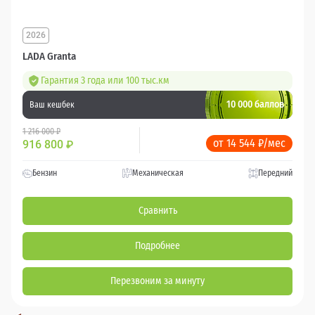
2026
LADA Granta
Гарантия 3 года или 100 тыс.км
10 000 баллов
Ваш кешбек
1 216 000 ₽
от 14 544 ₽/мес
916 800
₽
Бензин
Механическая
Передний
Сравнить
Подробнее
Перезвоним за минуту