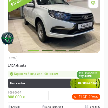
2026
LADA Granta
Есть предложение?
Гарантия 3 года или 100 тыс.км
Улучшим!
10 000 баллов
Ваш кешбек
1 098 000 ₽
от 11 231 ₽/мес
808 000
₽
Бензин
Механическая
Передний