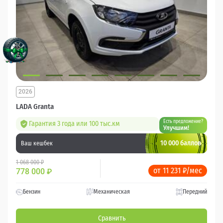
2026
LADA Granta
Есть предложение?
Гарантия 3 года или 100 тыс.км
Улучшим!
10 000 баллов
Ваш кешбек
1 068 000 ₽
от 11 231 ₽/мес
778 000
₽
Бензин
Механическая
Передний
Сравнить