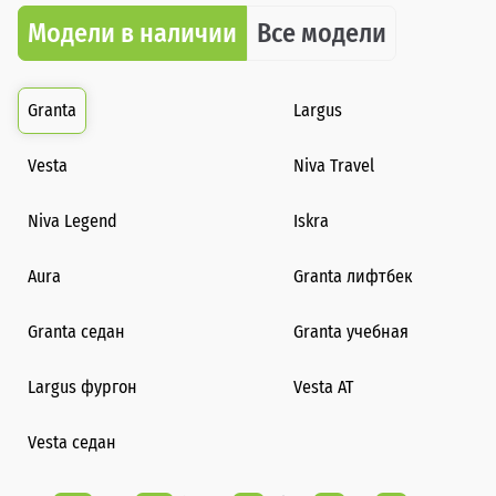
Модели в наличии
Все модели
Granta
Largus
Vesta
Niva Travel
Niva Legend
Iskra
Aura
Granta лифтбек
Granta седан
Granta учебная
Largus фургон
Vesta AT
Vesta седан