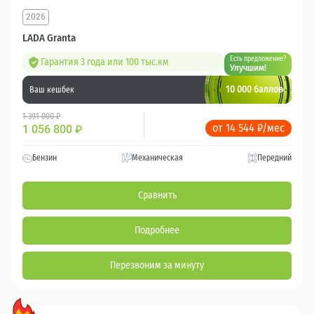
2026
LADA Granta
Есть предложение?
Гарантия 3 года или 100 тыс.км
Улучшим!
10 000 баллов
Ваш кешбек
1 391 000 ₽
от 14 544 ₽/мес
1 056 800
₽
Бензин
Механическая
Передний
Сравнить
Подробнее
Перезвоним за минуту