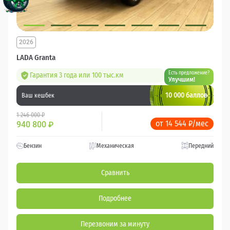
2026
LADA Granta
Есть предложение?
Гарантия 3 года или 100 тыс.км
Улучшим!
10 000 баллов
Ваш кешбек
1 246 000 ₽
от 14 544 ₽/мес
940 800
₽
Бензин
Механическая
Передний
Сравнить
Подробнее
Перезвоним за минуту