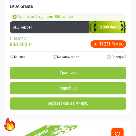
LADA Granta
Гарантия 3 года или 100 тыс.км
10 000 баллов
Ваш кешбек
1 118 000 ₽
от 11 231 ₽/мес
838 400
₽
Бензин
Механическая
Передний
Сравнить
Подробнее
Перезвоним за минуту