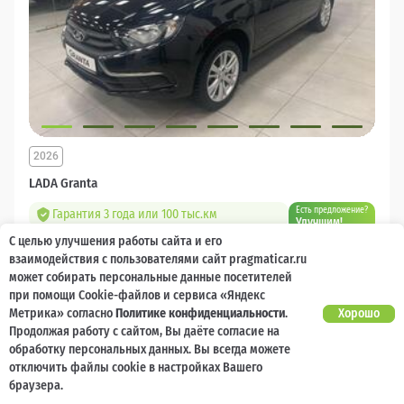
2026
LADA Granta
Есть предложение?
Гарантия 3 года или 100 тыс.км
Улучшим!
С целью улучшения работы сайта и его
10 000 баллов
Ваш кешбек
взаимодействия с пользователями сайт pragmaticar.ru
может собирать персональные данные посетителей
1 218 000 ₽
при помощи Cookie-файлов и сервиса «Яндекс
от 14 544 ₽/мес
904 400
₽
Метрика» согласно
Политике конфиденциальности
.
Хорошо
Продолжая работу с сайтом, Вы даёте согласие на
Бензин
Механическая
Передний
обработку персональных данных. Вы всегда можете
отключить файлы cookie в настройках Вашего
Сравнить
браузера.