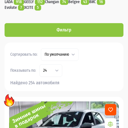
LADA
918
GEELY
152
Changan
74
Belgee
43
ВИС
16
Evolute
7
XCITE
5
Фильтр
Сортировать по:
По умолчанию
Показывать по:
24
Найдено 254 автомобиля