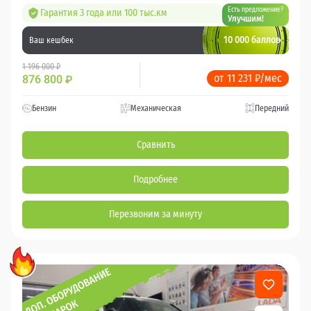
Есть предложение?
Гарантия 3 года или 100 тыс.км
Улучшим!
10 000 баллов
Ваш кешбек
1 196 000 ₽
от 11 231 ₽/мес
876 800
₽
Бензин
Механическая
Передний
Сравнить
Подробнее
Перезвоним за минуту