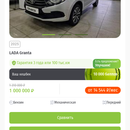
2025
LADA Granta
Есть предложение?
Гарантия 3 года или 100 тыс.км
Улучшим!
10 000 баллов
Ваш кешбек
1 310 000 ₽
от 14 544 ₽/мес
1 000 000
₽
Бензин
Механическая
Передний
Сравнить