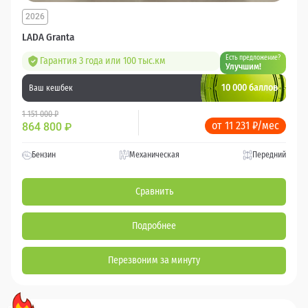
2026
LADA Granta
Есть предложение?
Гарантия 3 года или 100 тыс.км
Улучшим!
10 000 баллов
Ваш кешбек
1 151 000 ₽
от 11 231 ₽/мес
864 800
₽
Бензин
Механическая
Передний
Сравнить
Подробнее
Перезвоним за минуту