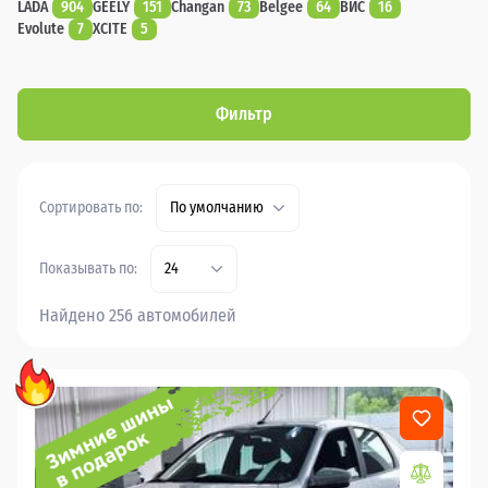
LADA
904
GEELY
151
Changan
73
Belgee
64
ВИС
16
Evolute
7
XCITE
5
Фильтр
Сортировать по:
По умолчанию
Показывать по:
24
Найдено 256 автомобилей