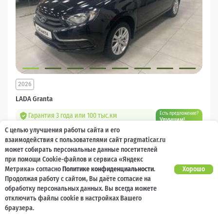
2026
LADA Granta
Есть предложение?
Гарантия 3 года или 100 тыс.км
Улучшим!
С целью улучшения работы сайта и его
10 000 баллов
Ваш кешбек
взаимодействия с пользователями сайт pragmaticar.ru
может собирать персональные данные посетителей
1 218 000 ₽
при помощи Cookie-файлов и сервиса «Яндекс
от 14 544 ₽/мес
904 400
₽
Метрика» согласно
Политике конфиденциальности
.
Хорошо
Продолжая работу с сайтом, Вы даёте согласие на
Бензин
Механическая
Передний
обработку персональных данных. Вы всегда можете
отключить файлы cookie в настройках Вашего
Сравнить
браузера.