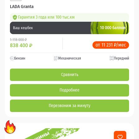
LADA Granta
Гарантия 3 года или 100 тыс.км
10 000 баллов
Ваш кешбек
1 118 000 ₽
от 11 231 ₽/мес
838 400
₽
Бензин
Механическая
Передний
Сравнить
Подробнее
Перезвоним за минуту