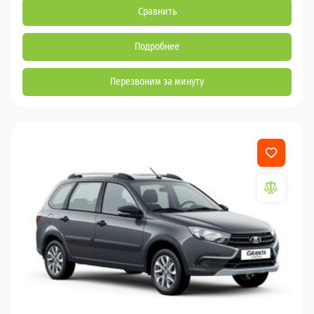
Сравнить
Подробнее
Перезвоним за минуту