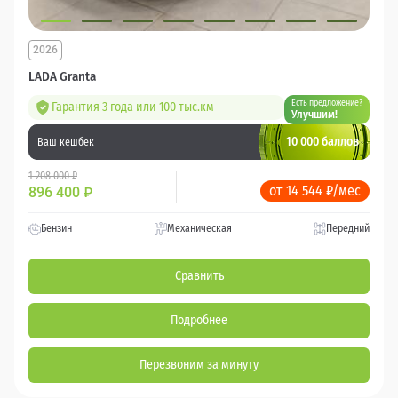
2026
LADA Granta
Есть предложение?
Гарантия 3 года или 100 тыс.км
Улучшим!
10 000 баллов
Ваш кешбек
1 208 000 ₽
от 14 544 ₽/мес
896 400
₽
Бензин
Механическая
Передний
Сравнить
Подробнее
Перезвоним за минуту