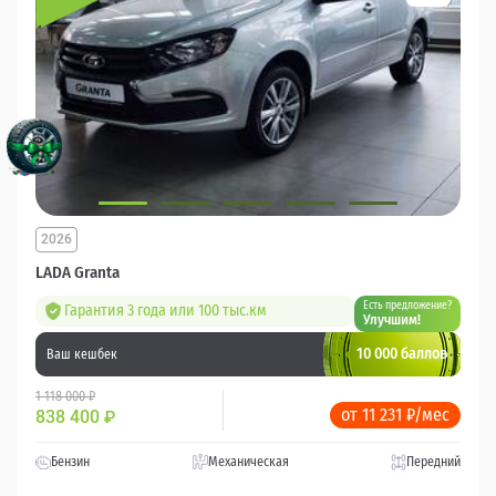
2026
LADA Granta
Есть предложение?
Гарантия 3 года или 100 тыс.км
Улучшим!
10 000 баллов
Ваш кешбек
1 118 000 ₽
от 11 231 ₽/мес
838 400
₽
Бензин
Механическая
Передний