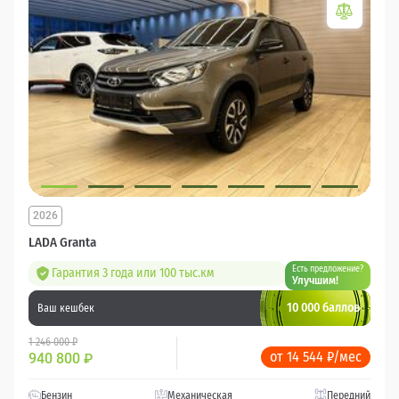
2026
LADA Granta
Есть предложение?
Гарантия 3 года или 100 тыс.км
Улучшим!
10 000 баллов
Ваш кешбек
1 246 000 ₽
от 14 544 ₽/мес
940 800
₽
Бензин
Механическая
Передний