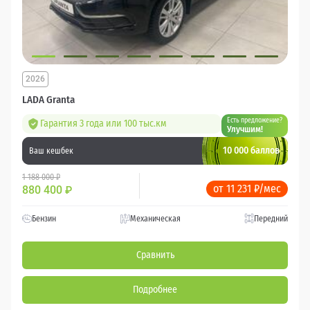
2026
LADA Granta
Есть предложение?
Гарантия 3 года или 100 тыс.км
Улучшим!
10 000 баллов
Ваш кешбек
1 188 000 ₽
от 11 231 ₽/мес
880 400
₽
Бензин
Механическая
Передний
Сравнить
Подробнее