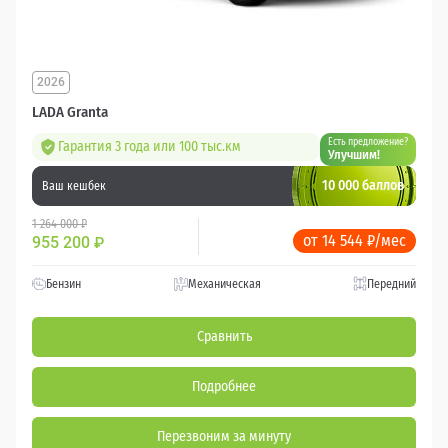
2026
LADA Granta
Есть предложение?
Гарантия 3 года или 100 тыс.км
Улучшим!
10 000 баллов
Ваш кешбек
1 264 000 ₽
от 14 544 ₽/мес
955 200
₽
Бензин
Механическая
Передний
Сравнить
Подробнее
Перезвоним за минуту