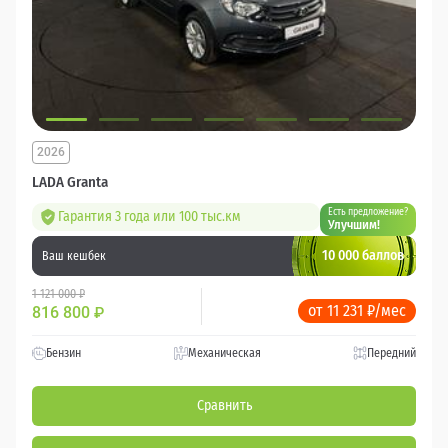
2026
LADA Granta
Есть предложение?
Гарантия 3 года или 100 тыс.км
Улучшим!
10 000 баллов
Ваш кешбек
1 121 000 ₽
от 11 231 ₽/мес
816 800
₽
Бензин
Механическая
Передний
Сравнить