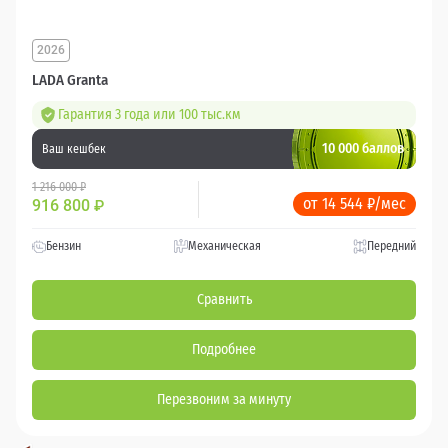
2026
LADA Granta
Гарантия 3 года или 100 тыс.км
10 000 баллов
Ваш кешбек
1 216 000 ₽
от 14 544 ₽/мес
916 800
₽
Бензин
Механическая
Передний
Сравнить
Подробнее
Перезвоним за минуту