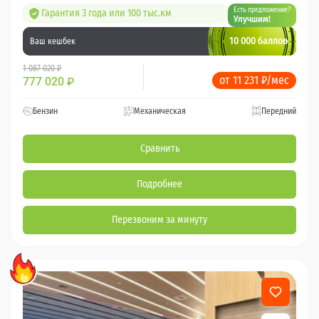
Есть предложение?
Гарантия 3 года или 100 тыс.км
Улучшим!
10 000 баллов
Ваш кешбек
1 087 020 ₽
от 11 231 ₽/мес
777 020
₽
Бензин
Механическая
Передний
Сравнить
Подробнее
Перезвоним за минуту