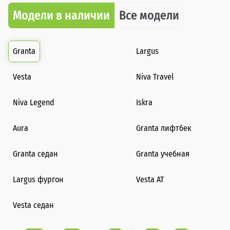
Модели в наличии
Все модели
Granta
Largus
Vesta
Niva Travel
Niva Legend
Iskra
Aura
Granta лифтбек
Granta седан
Granta учебная
Largus фургон
Vesta AT
Vesta седан