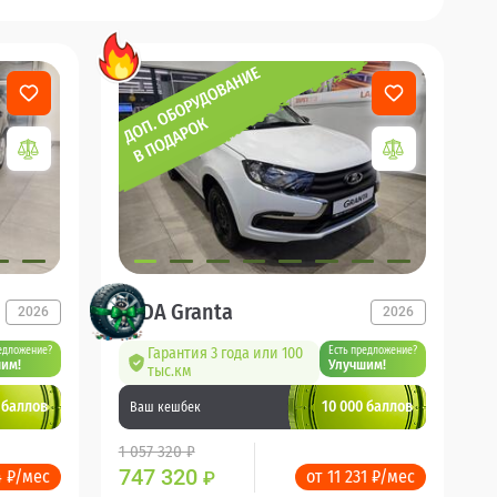
LADA Granta
2026
2026
едложение?
Гарантия 3 года или 100
Есть предложение?
им!
Улучшим!
тыс.км
 баллов
10 000 баллов
Ваш кешбек
1 057 320 ₽
747 320
4 ₽/мес
от 11 231 ₽/мес
₽