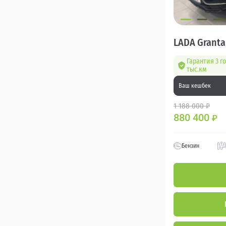
LADA Granta
Гарантия 3 г
тыс.км
Ваш кешбек
1 188 000 ₽
880 400
₽
Бензин