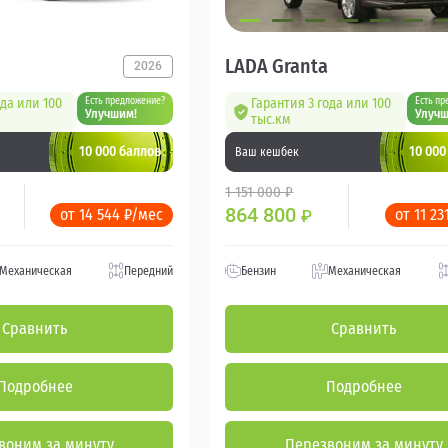
LADA Granta
2026
ода или 100
Есть предложение?
Гарантия 3 года или 100
Есть пр
Улучшим!
Улучш
тыс.км
10 000 баллов
10 000
Ваш кешбек
1 151 000 ₽
864 800
от 14 544 ₽/мес
от 11 23
₽
Механическая
Передний
Бензин
Механическая
Сравнить
Сравнить
Подробнее
Подробнее
воним за минуту
Перезвоним за минуту