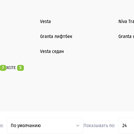
Vesta
Niva Tr
Granta лифтбек
Granta 
Vesta седан
7
XCITE
5
о:
По умолчанию
Показывать по:
24