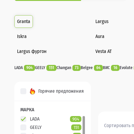
Granta
Largus
Iskra
Aura
Largus фургон
Vesta AT
LADA
904
GEELY
151
Changan
73
Belgee
64
ВИС
16
Evolute
Горячие предложения
МАРКА
LADA
904
Сортировать п
GEELY
151