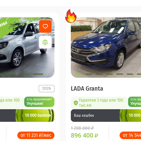
LADA Granta
2026
ода или 100
Есть предложение?
Гарантия 3 года или 100
Есть пр
Улучшим!
Улучш
тыс.км
10 000 баллов
10 000
Ваш кешбек
1 208 000 ₽
896 400
от 11 231 ₽/мес
от 14 54
₽