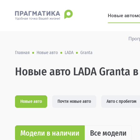
Новые автом
Прог
Главная
Новые авто
LADA
Granta
Новые авто LADA Granta в
Новые авто
Почти новые авто
Авто с пробегом
Модели в наличии
Все модели