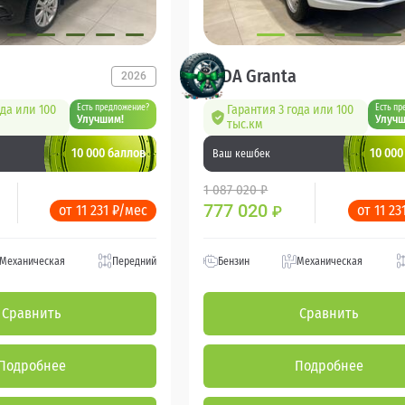
LADA Granta
2026
ода или 100
Есть предложение?
Гарантия 3 года или 100
Есть пр
Улучшим!
Улучш
тыс.км
10 000 баллов
10 000
Ваш кешбек
1 087 020 ₽
777 020
от 11 231 ₽/мес
от 11 23
₽
Механическая
Передний
Бензин
Механическая
Сравнить
Сравнить
Подробнее
Подробнее