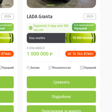
LADA Granta
2026
2025
едложение?
Гарантия 3 года или 100
Есть предложение?
им!
Улучшим!
тыс.км
 баллов
10 000 баллов
Ваш кешбек
1 310 000 ₽
1 000 000
1 ₽/мес
от 14 544 ₽/мес
₽
Передний
Бензин
Механическая
Передний
Сравнить
Подробнее
Перезвоним за минуту