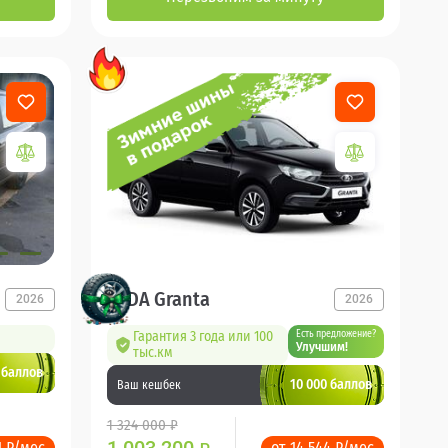
LADA Granta
2026
2026
Гарантия 3 года или 100
Есть предложение?
Улучшим!
тыс.км
 баллов
10 000 баллов
Ваш кешбек
1 324 000 ₽
1 ₽/мес
от 14 544 ₽/мес