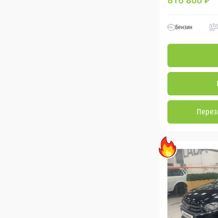
816 800
₽
Бензин
Перез