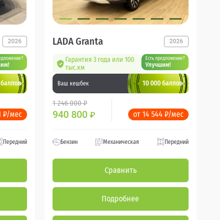
LADA Granta
2026
2026
едложение?
Гарантия 3 года или 100
Есть предложение?
им!
Улучшим!
тыс.км
 баллов
10 000 баллов
Ваш кешбек
1 246 000 ₽
940 800
1 ₽/мес
от 14 544 ₽/мес
₽
Передний
Бензин
Механическая
Передний
Сравнить
Подробнее