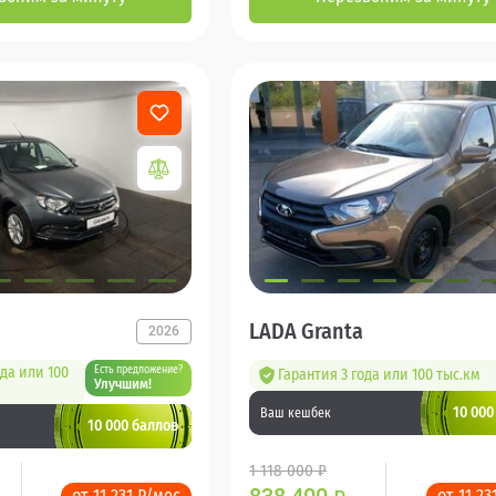
LADA Granta
2026
ода или 100
Есть предложение?
Гарантия 3 года или 100 тыс.км
Улучшим!
10 000
Ваш кешбек
10 000 баллов
1 118 000 ₽
от 11 231 ₽/мес
от 11 23