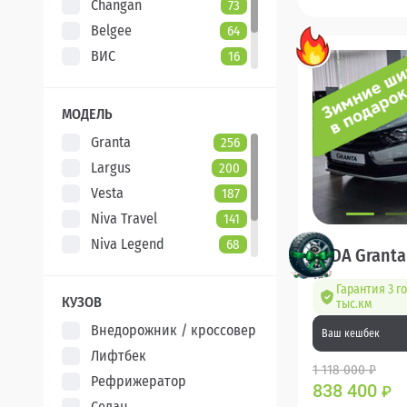
Changan
73
Belgee
64
ВИС
16
Evolute
7
XCITE
5
МОДЕЛЬ
Granta
256
Largus
200
Vesta
187
Niva Travel
141
Niva Legend
68
LADA Granta
Iskra
47
Гарантия 3 г
Aura
5
КУЗОВ
тыс.км
Внедорожник / кроссовер
Ваш кешбек
Лифтбек
1 118 000 ₽
Рефрижератор
838 400
₽
Седан