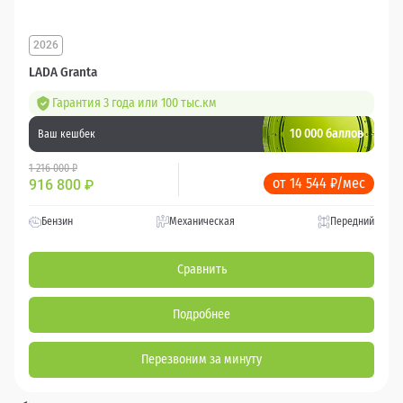
2026
LADA Granta
Гарантия 3 года или 100 тыс.км
10 000 баллов
Ваш кешбек
1 216 000 ₽
от 14 544 ₽/мес
916 800
₽
Бензин
Механическая
Передний
Сравнить
Подробнее
Перезвоним за минуту