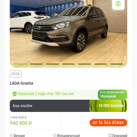
2026
LADA Granta
Есть предложение?
Гарантия 3 года или 100 тыс.км
Улучшим!
10 000 баллов
Ваш кешбек
1 246 000 ₽
от 14 544 ₽/мес
940 800
₽
Бензин
Механическая
Передний