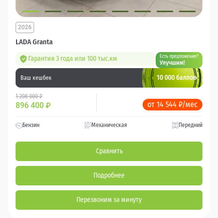
2026
LADA Granta
Есть предложение?
Гарантия 3 года или 100 тыс.км
Улучшим!
10 000 баллов
Ваш кешбек
1 208 000 ₽
от 14 544 ₽/мес
896 400
₽
Бензин
Механическая
Передний
Сравнить
Подробнее
Перезвоним за минуту