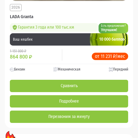
2026
LADA Granta
Есть предложение?
Гарантия 3 года или 100 тыс.км
Улучшим!
10 000 баллов
Ваш кешбек
1 151 000 ₽
от 11 231 ₽/мес
864 800
₽
Бензин
Механическая
Передний
Сравнить
Подробнее
Перезвоним за минуту