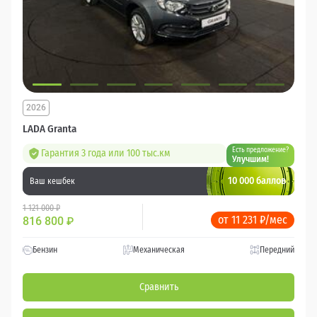
2026
LADA Granta
Есть предложение?
Гарантия 3 года или 100 тыс.км
Улучшим!
10 000 баллов
Ваш кешбек
1 121 000 ₽
от 11 231 ₽/мес
816 800
₽
Бензин
Механическая
Передний
Сравнить