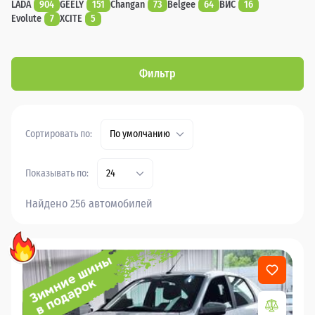
LADA
904
GEELY
151
Changan
73
Belgee
64
ВИС
16
Evolute
7
XCITE
5
Фильтр
Сортировать по:
По умолчанию
Показывать по:
24
Найдено 256 автомобилей