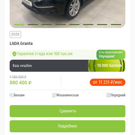
2026
LADA Granta
Есть предложение?
Гарантия 3 года или 100 тыс.км
Улучшим!
10 000 баллов
Ваш кешбек
1 188 000 ₽
от 11 231 ₽/мес
880 400
₽
Бензин
Механическая
Передний
Сравнить
Подробнее