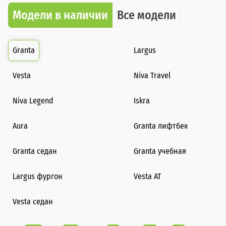
Модели в наличии
Все модели
Granta
Largus
Vesta
Niva Travel
Niva Legend
Iskra
Aura
Granta лифтбек
Granta седан
Granta учебная
Largus фургон
Vesta AT
Vesta седан