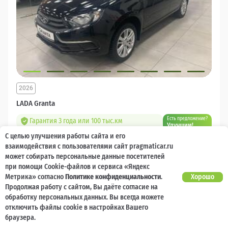
2026
LADA Granta
Есть предложение?
Гарантия 3 года или 100 тыс.км
Улучшим!
С целью улучшения работы сайта и его
10 000 баллов
Ваш кешбек
взаимодействия с пользователями сайт pragmaticar.ru
может собирать персональные данные посетителей
1 218 000 ₽
при помощи Cookie-файлов и сервиса «Яндекс
от 14 544 ₽/мес
904 400
₽
Метрика» согласно
Политике конфиденциальности
.
Хорошо
Продолжая работу с сайтом, Вы даёте согласие на
Бензин
Механическая
Передний
обработку персональных данных. Вы всегда можете
отключить файлы cookie в настройках Вашего
Сравнить
браузера.