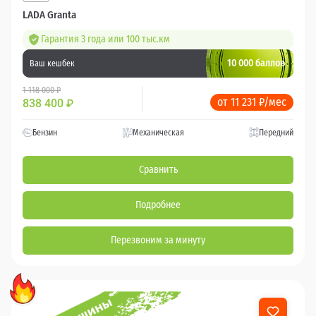
LADA Granta
Гарантия 3 года или 100 тыс.км
10 000 баллов
Ваш кешбек
1 118 000 ₽
от 11 231 ₽/мес
838 400
₽
Бензин
Механическая
Передний
Сравнить
Подробнее
Перезвоним за минуту