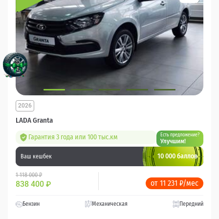
2026
LADA Granta
Есть предложение?
Гарантия 3 года или 100 тыс.км
Улучшим!
10 000 баллов
Ваш кешбек
1 118 000 ₽
от 11 231 ₽/мес
838 400
₽
Бензин
Механическая
Передний