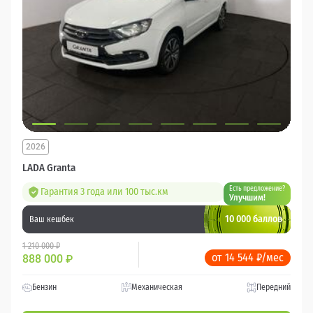
2026
LADA Granta
Есть предложение?
Гарантия 3 года или 100 тыс.км
Улучшим!
10 000 баллов
Ваш кешбек
1 210 000 ₽
от 14 544 ₽/мес
888 000
₽
Бензин
Механическая
Передний