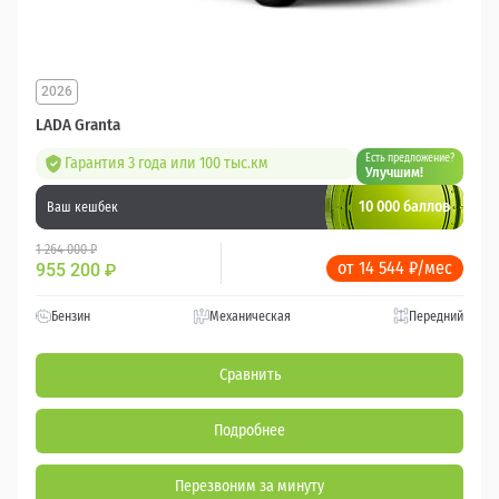
2026
LADA Granta
Есть предложение?
Гарантия 3 года или 100 тыс.км
Улучшим!
10 000 баллов
Ваш кешбек
1 264 000 ₽
от 14 544 ₽/мес
955 200
₽
Бензин
Механическая
Передний
Сравнить
Подробнее
Перезвоним за минуту