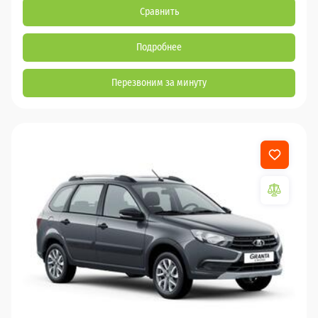
Сравнить
Подробнее
Перезвоним за минуту