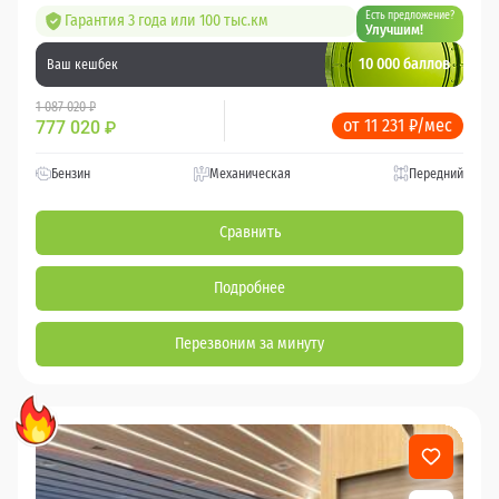
Есть предложение?
Гарантия 3 года или 100 тыс.км
Улучшим!
10 000 баллов
Ваш кешбек
1 087 020 ₽
от 11 231 ₽/мес
777 020
₽
Бензин
Механическая
Передний
Сравнить
Подробнее
Перезвоним за минуту