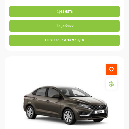
Сравнить
Подробнее
Перезвоним за минуту