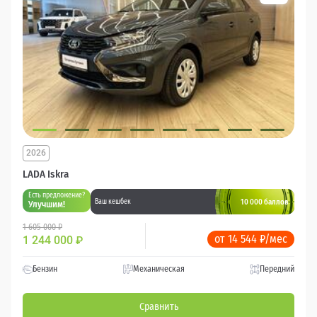
2026
LADA Iskra
Есть предложение?
10 000 баллов
Ваш кешбек
Улучшим!
1 605 000 ₽
от 14 544 ₽/мес
1 244 000
₽
Бензин
Механическая
Передний
Сравнить