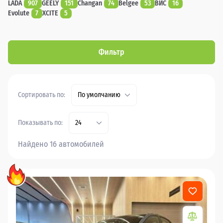
LADA
907
GEELY
151
Changan
74
Belgee
53
ВИС
16
Evolute
7
XCITE
5
Фильтр
Сортировать по:
По умолчанию
Показывать по:
24
Найдено 16 автомобилей