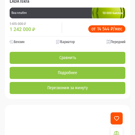
LADA Iskra
10 000 баллов
Ваш кешбек
1 615 000 ₽
от 14 544 ₽/мес
1 242 000
₽
Бензин
Вариатор
Передний
Сравнить
Подробнее
Перезвоним за минуту