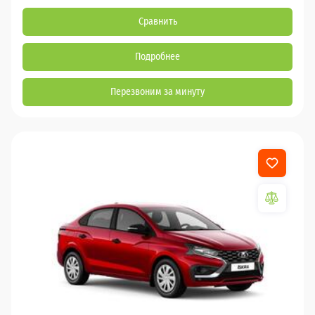
Сравнить
Подробнее
Перезвоним за минуту