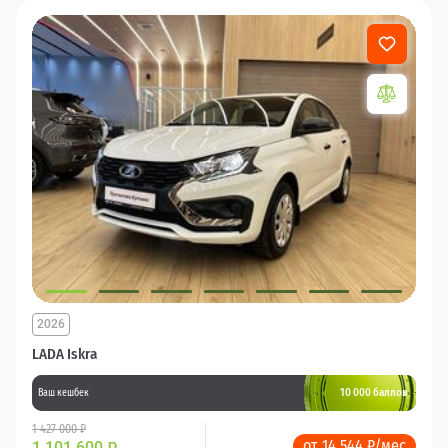
2026
LADA Iskra
10 000 баллов
Ваш кешбек
1 427 000 ₽
от 14 544 ₽/мес
1 101 600
₽