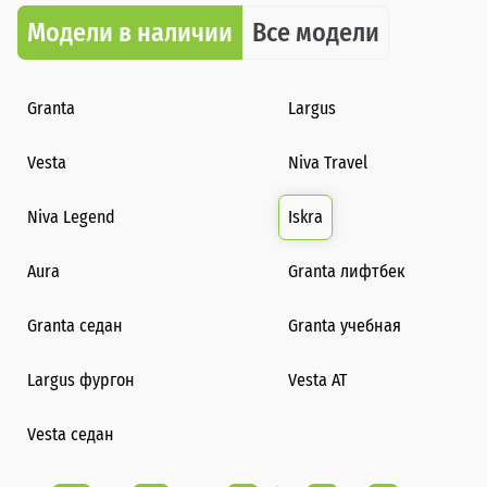
Модели в наличии
Все модели
Granta
Largus
Vesta
Niva Travel
Niva Legend
Iskra
Aura
Granta лифтбек
Granta седан
Granta учебная
Largus фургон
Vesta AT
Vesta седан