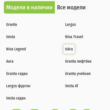
Модели в наличии
Все модели
Granta
Largus
Vesta
Niva Travel
Niva Legend
Iskra
Aura
Granta лифтбек
Granta седан
Granta учебная
Largus фургон
Vesta AT
Vesta седан