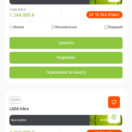
1 605 000 ₽
от 14 544 ₽/мес
1 244 000
₽
Бензин
Механическая
Передний
Сравнить
Подробнее
Перезвоним за минуту
2026
LADA Iskra
10 000 баллов
Ваш кешбек