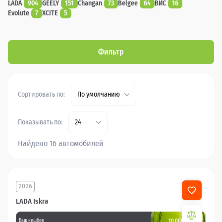
LADA
904
GEELY
151
Changan
73
Belgee
64
ВИС
16
Evolute
7
XCITE
5
Фильтр
Сортировать по:
По умолчанию
Показывать по:
24
Найдено 16 автомобилей
2026
LADA Iskra
10 000 баллов
Ваш кешбек