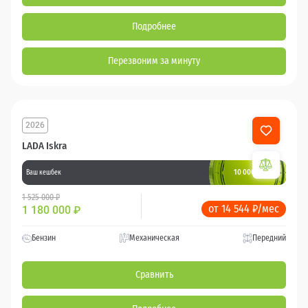
Подробнее
Перезвоним за минуту
2026
LADA Iskra
10 000 баллов
Ваш кешбек
1 525 000 ₽
от 14 544 ₽/мес
1 180 000
₽
Бензин
Механическая
Передний
Сравнить