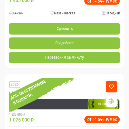
1 465 000
₽
от 14 544 ₽/мес
Бензин
Механическая
Передний
Сравнить
Подробнее
Перезвоним за минуту
2026
LADA Iskra
10 000 баллов
Ваш кешбек
1 525 000 ₽
от 14 544 ₽/мес
1 075 000
₽