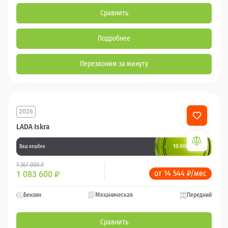
Сравнить
Подробнее
Перезвоним за минуту
2026
LADA Iskra
10 000 баллов
Ваш кешбек
1 367 000 ₽
от 14 544 ₽/мес
1 083 600
₽
Бензин
Механическая
Передний
Сравнить