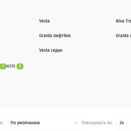
Vesta
Niva Tr
Granta лифтбек
Granta 
Vesta седан
7
XCITE
5
о:
По умолчанию
Показывать по:
24