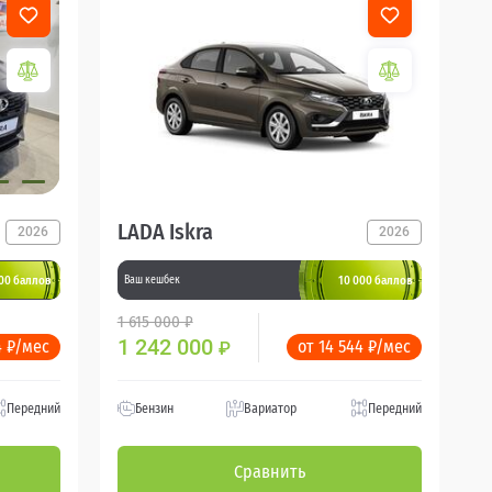
LADA Iskra
2026
2026
00 баллов
10 000 баллов
Ваш кешбек
1 615 000 ₽
1 242 000
4 ₽/мес
от 14 544 ₽/мес
₽
Передний
Бензин
Вариатор
Передний
Сравнить