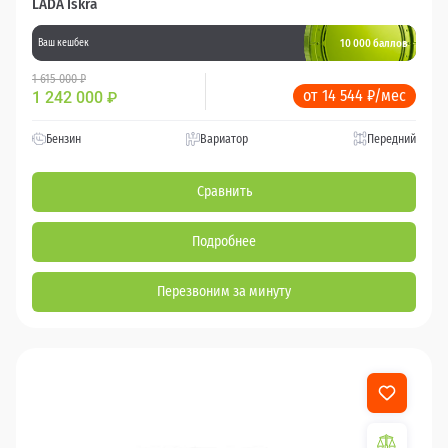
LADA Iskra
10 000 баллов
Ваш кешбек
1 615 000 ₽
от 14 544 ₽/мес
1 242 000
₽
Бензин
Вариатор
Передний
Сравнить
Подробнее
Перезвоним за минуту