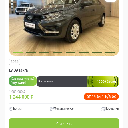
2026
LADA Iskra
Есть предложение?
10 000 баллов
Ваш кешбек
Улучшим!
1 605 000 ₽
от 14 544 ₽/мес
1 244 000
₽
Бензин
Механическая
Передний
Сравнить