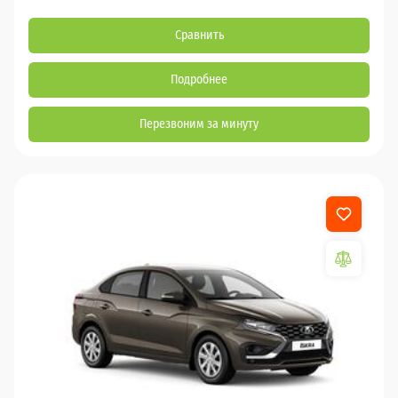
Сравнить
Подробнее
Перезвоним за минуту