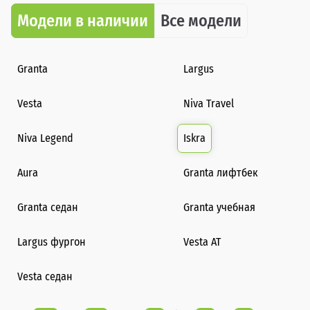
Модели в наличии
Все модели
Granta
Largus
Vesta
Niva Travel
Niva Legend
Iskra
Aura
Granta лифтбек
Granta седан
Granta учебная
Largus фургон
Vesta AT
Vesta седан