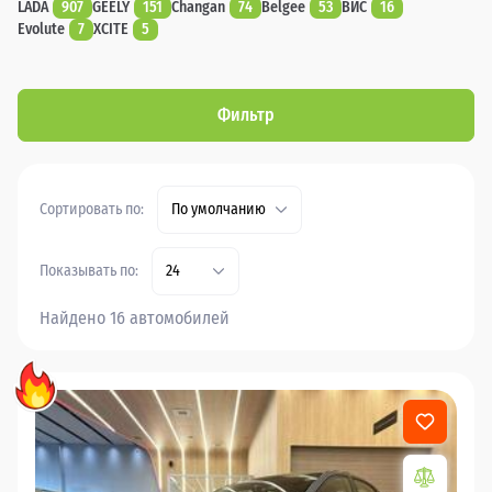
LADA
907
GEELY
151
Changan
74
Belgee
53
ВИС
16
Evolute
7
XCITE
5
Фильтр
Сортировать по:
По умолчанию
Показывать по:
24
Найдено 16 автомобилей