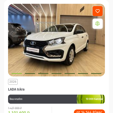
2026
LADA Iskra
10 000 баллов
Ваш кешбек
1 427 000 ₽
от 14 544 ₽/мес
1 101 600
₽