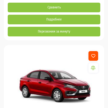
Сравнить
Подробнее
Перезвоним за минуту