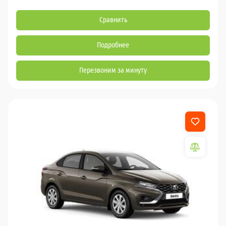
Сравнить
Подробнее
Перезвоним за минуту