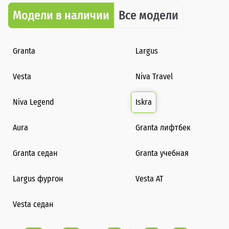
Модели в наличии
Все модели
Granta
Largus
Vesta
Niva Travel
Niva Legend
Iskra
Aura
Granta лифтбек
Granta седан
Granta учебная
Largus фургон
Vesta AT
Vesta седан