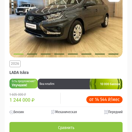
2026
LADA Iskra
Есть предложение?
10 000 баллов
Ваш кешбек
Улучшим!
1 605 000 ₽
от 14 544 ₽/мес
1 244 000
₽
Бензин
Механическая
Передний
Сравнить