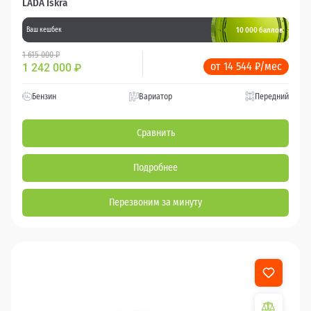
LADA Iskra
10 000 баллов
Ваш кешбек
1 615 000 ₽
от 14 544 ₽/мес
1 242 000
₽
Бензин
Вариатор
Передний
Сравнить
Подробнее
Перезвоним за минуту