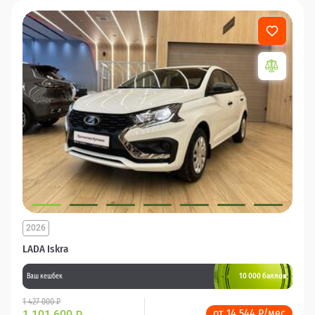
2026
LADA Iskra
10 000 баллов
Ваш кешбек
1 427 000 ₽
от 14 544 ₽/мес
1 101 600
₽