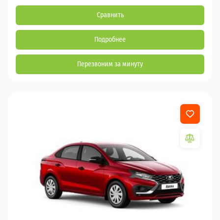
Сравнить
Подробнее
Перезвоним за минуту