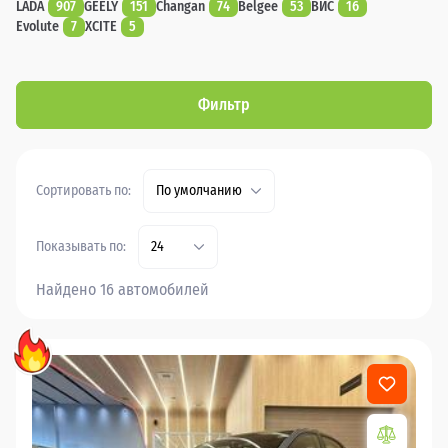
LADA
907
GEELY
151
Changan
74
Belgee
53
ВИС
16
Evolute
7
XCITE
5
Фильтр
Сортировать по:
По умолчанию
Показывать по:
24
Найдено 16 автомобилей