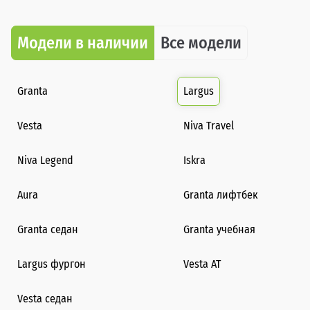
Модели в наличии
Все модели
Granta
Largus
Vesta
Niva Travel
Niva Legend
Iskra
Aura
Granta лифтбек
Granta седан
Granta учебная
Largus фургон
Vesta AT
Vesta седан