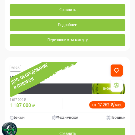
Сравнить
Подробнее
Перезвоним за минуту
2026
LADA Largus
10 000 баллов
Ваш кешбек
1 677 000 ₽
от 17 262 ₽/мес
1 187 000
₽
Бензин
Механическая
Передний
Сравнить