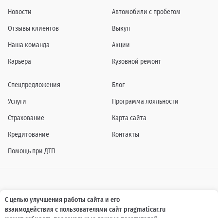
Новости
Автомобили с пробегом
Отзывы клиентов
Выкуп
Наша команда
Акции
Карьера
Кузовной ремонт
Спецпредложения
Блог
Услуги
Программа лояльности
Страхование
Карта сайта
Кредитование
Контакты
Помощь при ДТП
Информация о технических характеристиках, составе комплектаций, цветовой
С целью улучшения работы сайта и его
гамме и стоимости автомобилей, а также действующих акциях, сроках и условиях
взаимодействия с пользователями сайт pragmaticar.ru
их проведения, указанных на сайте www.pragmaticar.ru, носит информационный
характер и ни при каких условиях не является публичной офертой,