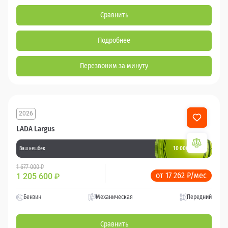
Сравнить
Подробнее
Перезвоним за минуту
2026
LADA Largus
10 000 баллов
Ваш кешбек
1 677 000 ₽
от 17 262 ₽/мес
1 205 600
₽
Бензин
Механическая
Передний
Сравнить