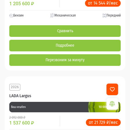
от 14 544 ₽/мес
1 205 600
₽
Бензин
Механическая
Передний
Сравнить
Подробнее
Перезвоним за минуту
2026
LADA Largus
10 000 баллов
Ваш кешбек
2 092 000 ₽
от 21 729 ₽/мес
1 537 600
₽