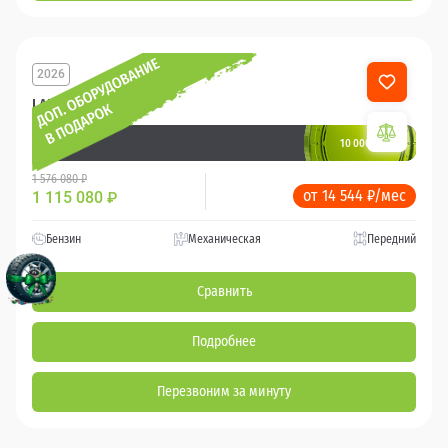
2026
LADA Largus
10 000 баллов
Ваш кешбек
1 576 080 ₽
от 14 544 ₽/мес
1 115 080
₽
Бензин
Механическая
Передний
Сравнить
Подробнее
Перезвоним за минуту