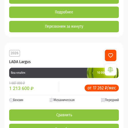
Подробнее
Перезвоним за минуту
2026
LADA Largus
10 000 баллов
Ваш кешбек
1 687 000 ₽
от 17 262 ₽/мес
1 213 600
₽
Бензин
Механическая
Передний
Сравнить