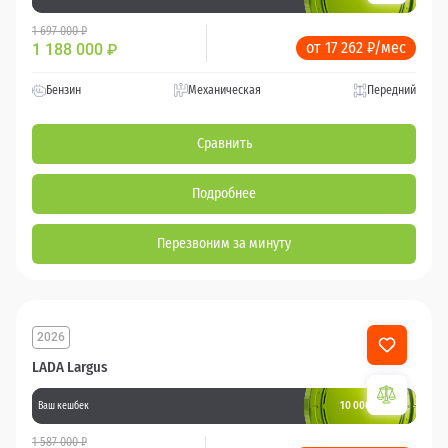
1 697 000 ₽
от 17 262 ₽/мес
1 188 000
₽
Бензин
Механическая
Передний
Сравнить
Подробнее
Перезвоним за минуту
2026
LADA Largus
10 000 баллов
Ваш кешбек
1 587 000 ₽