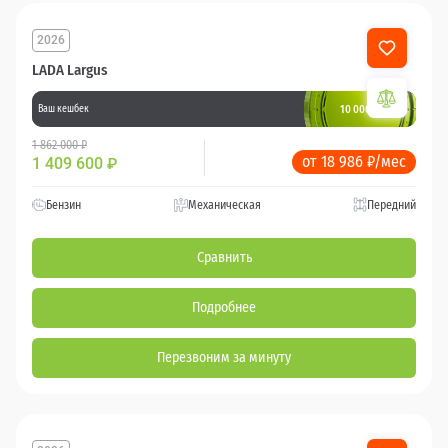
2026
LADA Largus
10 000 баллов
Ваш кешбек
1 862 000 ₽
от 18 986 ₽/мес
1 409 600
₽
Бензин
Механическая
Передний
Сравнить
Подробнее
Перезвоним за минуту