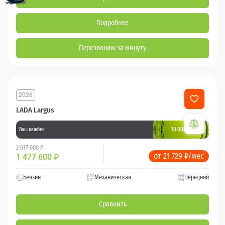
Подробнее
Перезвоним за минуту
2026
LADA Largus
10 000 баллов
Ваш кешбек
2 017 000 ₽
от 21 729 ₽/мес
1 477 600
₽
Бензин
Механическая
Передний
Сравнить