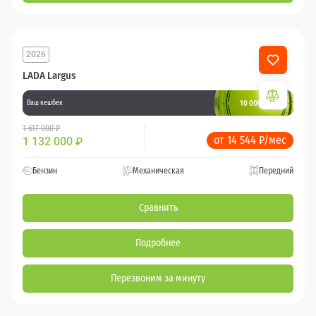
2026
LADA Largus
10 000 баллов
Ваш кешбек
1 617 000 ₽
от 14 544 ₽/мес
1 132 000
₽
Бензин
Механическая
Передний
Сравнить
Подробнее
Перезвоним за минуту