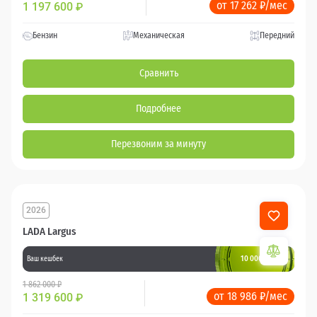
от 17 262 ₽/мес
1 197 600
₽
Бензин
Механическая
Передний
Сравнить
Подробнее
Перезвоним за минуту
2026
LADA Largus
10 000 баллов
Ваш кешбек
1 862 000 ₽
от 18 986 ₽/мес
1 319 600
₽