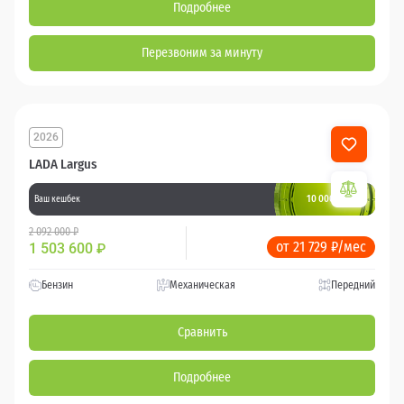
Подробнее
Перезвоним за минуту
2026
LADA Largus
10 000 баллов
Ваш кешбек
2 092 000 ₽
от 21 729 ₽/мес
1 503 600
₽
Бензин
Механическая
Передний
Сравнить
Подробнее