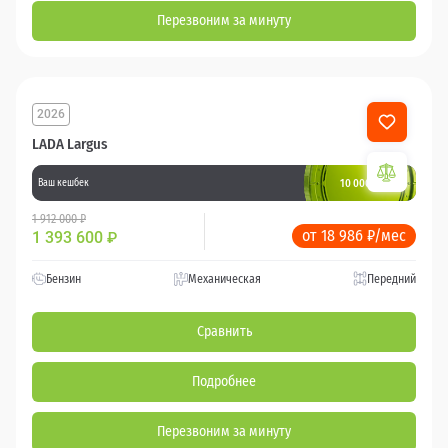
Перезвоним за минуту
2026
LADA Largus
10 000 баллов
Ваш кешбек
1 912 000 ₽
от 18 986 ₽/мес
1 393 600
₽
Бензин
Механическая
Передний
Сравнить
Подробнее
Перезвоним за минуту