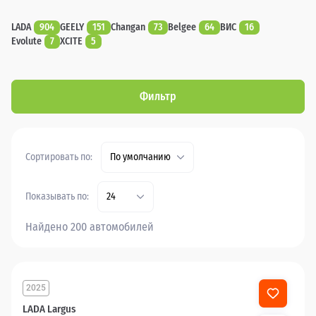
LADA
904
GEELY
151
Changan
73
Belgee
64
ВИС
16
Evolute
7
XCITE
5
Фильтр
Сортировать по:
По умолчанию
Показывать по:
24
Найдено 200 автомобилей
2025
LADA Largus