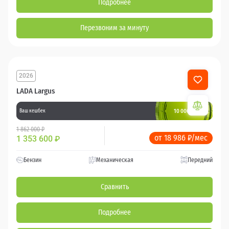
Подробнее
Перезвоним за минуту
2026
LADA Largus
10 000 баллов
Ваш кешбек
1 862 000 ₽
от 18 986 ₽/мес
1 353 600
₽
Бензин
Механическая
Передний
Сравнить
Подробнее