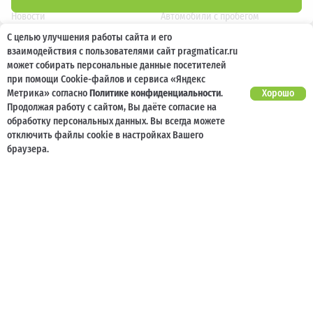
Новости
Автомобили с пробегом
С целью улучшения работы сайта и его
Отзывы клиентов
Выкуп
взаимодействия с пользователями сайт pragmaticar.ru
Наша команда
Акции
может собирать персональные данные посетителей
при помощи Cookie-файлов и сервиса «Яндекс
Карьера
Кузовной ремонт
Метрика» согласно
Политике конфиденциальности
.
Хорошо
Продолжая работу с сайтом, Вы даёте согласие на
обработку персональных данных. Вы всегда можете
Спецпредложения
Блог
отключить файлы cookie в настройках Вашего
Услуги
Программа лояльности
браузера.
Страхование
Карта сайта
Кредитование
Контакты
Помощь при ДТП
Информация о технических характеристиках, составе комплектаций, цветовой
гамме и стоимости автомобилей, а также действующих акциях, сроках и условиях
их проведения, указанных на сайте www.pragmaticar.ru, носит информационный
характер и ни при каких условиях не является публичной офертой,