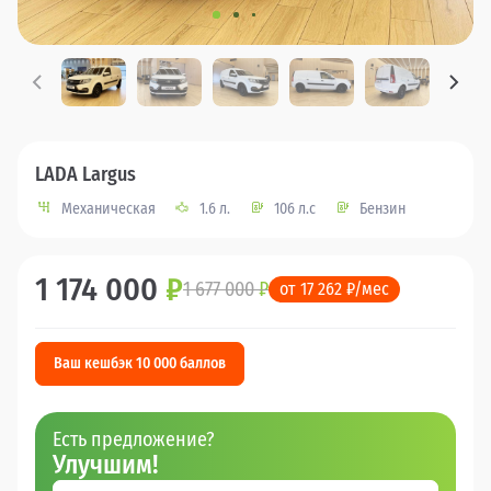
LADA Largus
Механическая
1.6 л.
106 л.с
Бензин
1 174 000
₽
1 677 000
₽
от 17 262 ₽/мес
Ваш кешбэк 10 000 баллов
Есть предложение?
Улучшим!