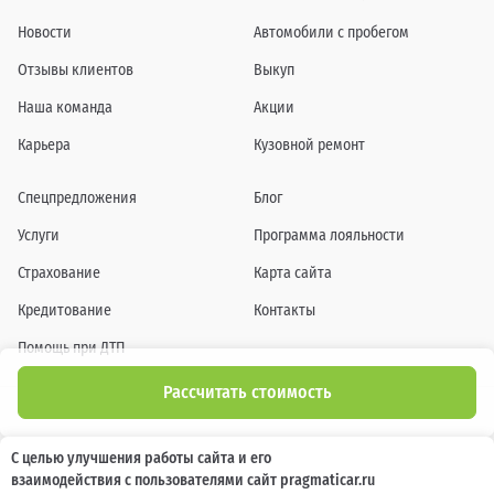
Новости
Автомобили с пробегом
Отзывы клиентов
Выкуп
Наша команда
Акции
Карьера
Кузовной ремонт
Спецпредложения
Блог
Услуги
Программа лояльности
Страхование
Карта сайта
Кредитование
Контакты
Помощь при ДТП
Рассчитать стоимость
Информация о технических характеристиках, составе комплектаций, цветовой
С целью улучшения работы сайта и его
гамме и стоимости автомобилей, а также действующих акциях, сроках и условиях
взаимодействия с пользователями сайт pragmaticar.ru
их проведения, указанных на сайте www.pragmaticar.ru, носит информационный