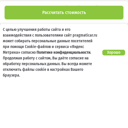
Новости
Автомобили с пробегом
Рассчитать стоимость
Отзывы клиентов
Выкуп
Наша команда
Акции
С целью улучшения работы сайта и его
взаимодействия с пользователями сайт pragmaticar.ru
Карьера
Кузовной ремонт
может собирать персональные данные посетителей
при помощи Cookie-файлов и сервиса «Яндекс
Спецпредложения
Блог
Метрика» согласно
Политике конфиденциальности
.
Хорошо
Продолжая работу с сайтом, Вы даёте согласие на
Услуги
Программа лояльности
обработку персональных данных. Вы всегда можете
Страхование
Карта сайта
отключить файлы cookie в настройках Вашего
браузера.
Кредитование
Контакты
Помощь при ДТП
Информация о технических характеристиках, составе комплектаций, цветовой
гамме и стоимости автомобилей, а также действующих акциях, сроках и условиях
их проведения, указанных на сайте www.pragmaticar.ru, носит информационный
характер и ни при каких условиях не является публичной офертой,