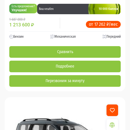
Есть предложение?
10 000 баллов
Ваш кешбек
Улучшим!
1 687 000 ₽
от 17 262 ₽/мес
1 213 600
₽
Бензин
Механическая
Передний
Сравнить
Подробнее
Перезвоним за минуту