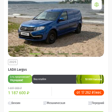
2025
LADA Largus
Есть предложение?
10 000 баллов
Ваш кешбек
Улучшим!
1 697 000 ₽
от 17 262 ₽/мес
1 187 600
₽
Бензин
Механическая
Передний