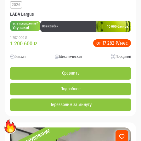
2026
LADA Largus
Есть предложение?
10 000 баллов
Ваш кешбек
Улучшим!
1 707 000 ₽
от 17 262 ₽/мес
1 200 600
₽
Бензин
Механическая
Передний
Сравнить
Подробнее
Перезвоним за минуту