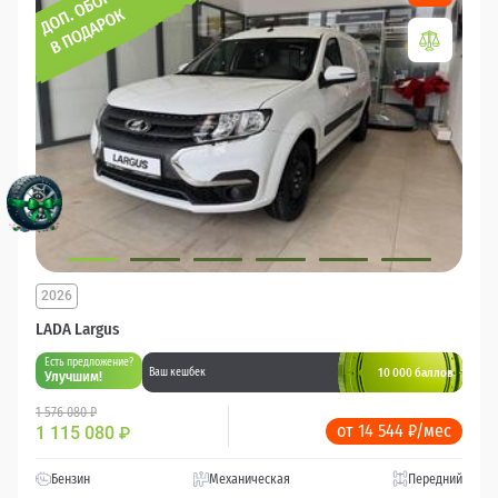
2026
LADA Largus
Есть предложение?
10 000 баллов
Ваш кешбек
Улучшим!
1 576 080 ₽
от 14 544 ₽/мес
1 115 080
₽
Бензин
Механическая
Передний