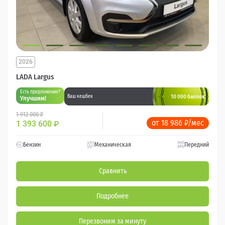
2026
LADA Largus
Есть предложение?
10 000 баллов
Ваш кешбек
Улучшим!
1 912 000 ₽
от 18 986 ₽/мес
1 393 600
₽
Бензин
Механическая
Передний
Сравнить
Подробнее
Перезвоним за минуту