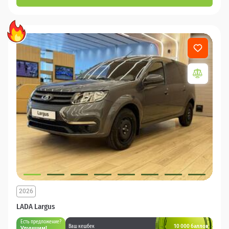
2026
LADA Largus
Есть предложение?
10 000 баллов
Ваш кешбек
Улучшим!