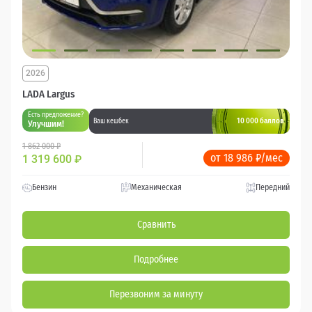
2026
LADA Largus
Есть предложение?
10 000 баллов
Ваш кешбек
Улучшим!
1 862 000 ₽
от 18 986 ₽/мес
1 319 600
₽
Бензин
Механическая
Передний
Сравнить
Подробнее
Перезвоним за минуту