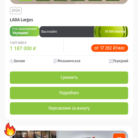
2026
LADA Largus
Есть предложение?
10 000 баллов
Ваш кешбек
Улучшим!
1 677 000 ₽
от 17 262 ₽/мес
1 187 000
₽
Бензин
Механическая
Передний
Сравнить
Подробнее
Перезвоним за минуту