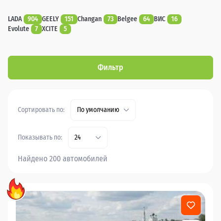
LADA
904
GEELY
151
Changan
73
Belgee
64
ВИС
16
Evolute
7
XCITE
5
Фильтр
Сортировать по:
По умолчанию
Показывать по:
24
Найдено 200 автомобилей