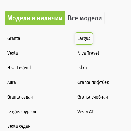
Модели в наличии
Все модели
Granta
Largus
Vesta
Niva Travel
Niva Legend
Iskra
Aura
Granta лифтбек
Granta седан
Granta учебная
Largus фургон
Vesta AT
Vesta седан