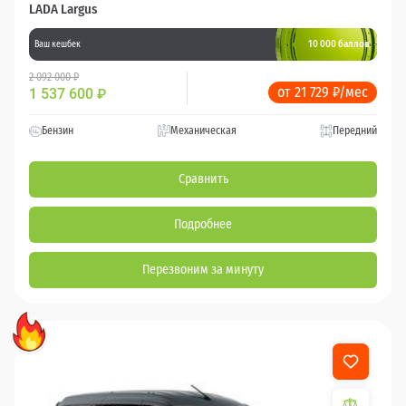
LADA Largus
10 000 баллов
Ваш кешбек
2 092 000 ₽
от 21 729 ₽/мес
1 537 600
₽
Бензин
Механическая
Передний
Сравнить
Подробнее
Перезвоним за минуту