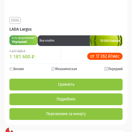
2026
LADA Largus
Есть предложение?
10 000 баллов
Ваш кешбек
Улучшим!
1 677 000 ₽
от 17 262 ₽/мес
1 181 600
₽
Бензин
Механическая
Передний
Сравнить
Подробнее
Перезвоним за минуту