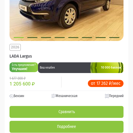
2026
LADA Largus
Есть предложение?
10 000 баллов
Ваш кешбек
Улучшим!
1 677 000 ₽
от 17 262 ₽/мес
1 205 600
₽
Бензин
Механическая
Передний
Сравнить
Подробнее