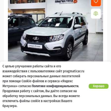
С целью улучшения работы сайта и его
2026
взаимодействия с пользователями сайт pragmaticar.ru
может собирать персональные данные посетителей
LADA Largus
при помощи Cookie-файлов и сервиса «Яндекс
Есть предложение?
Метрика» согласно
Политике конфиденциальности
.
Хорошо
10 000 баллов
Ваш кешбек
Улучшим!
Продолжая работу с сайтом, Вы даёте согласие на
обработку персональных данных. Вы всегда можете
2 017 000 ₽
от 21 729 ₽/мес
1 477 600
отключить файлы cookie в настройках Вашего
₽
браузера.