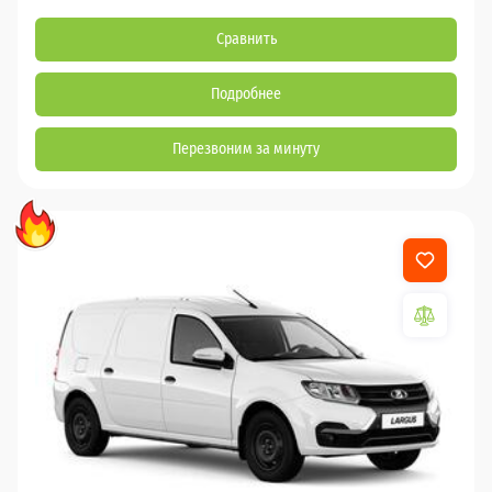
Сравнить
Подробнее
Перезвоним за минуту