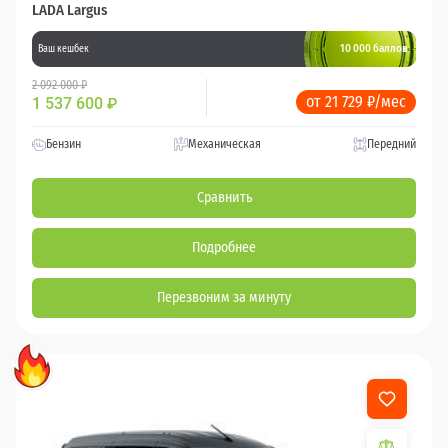
LADA Largus
10 000 баллов
Ваш кешбек
2 092 000 ₽
от 21 729 ₽/мес
1 537 600
₽
Бензин
Механическая
Передний
Сравнить
Подробнее
Перезвоним за минуту