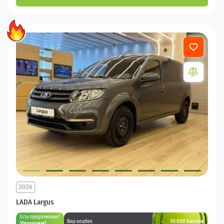
2026
LADA Largus
Есть предложение?
10 000 баллов
Ваш кешбек
Улучшим!