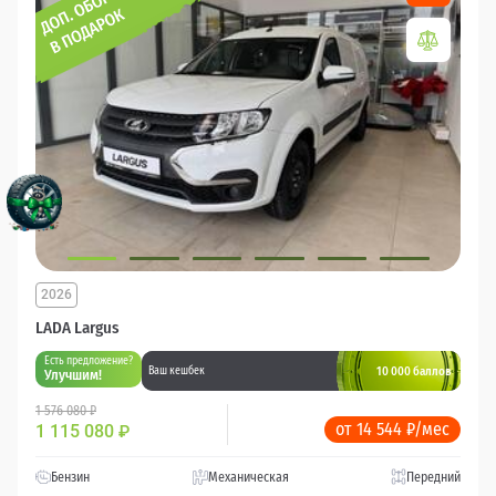
2026
LADA Largus
Есть предложение?
10 000 баллов
Ваш кешбек
Улучшим!
1 576 080 ₽
от 14 544 ₽/мес
1 115 080
₽
Бензин
Механическая
Передний