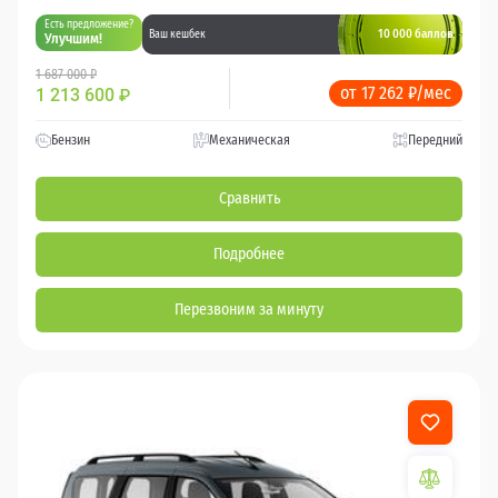
Есть предложение?
10 000 баллов
Ваш кешбек
Улучшим!
1 687 000 ₽
от 17 262 ₽/мес
1 213 600
₽
Бензин
Механическая
Передний
Сравнить
Подробнее
Перезвоним за минуту