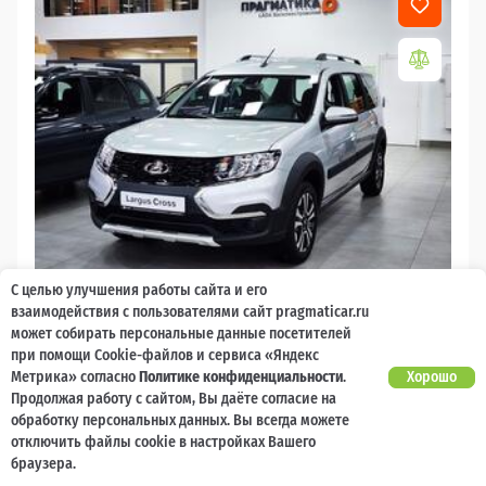
С целью улучшения работы сайта и его
2026
взаимодействия с пользователями сайт pragmaticar.ru
может собирать персональные данные посетителей
LADA Largus
при помощи Cookie-файлов и сервиса «Яндекс
Есть предложение?
Метрика» согласно
Политике конфиденциальности
.
Хорошо
10 000 баллов
Ваш кешбек
Улучшим!
Продолжая работу с сайтом, Вы даёте согласие на
обработку персональных данных. Вы всегда можете
2 017 000 ₽
от 21 729 ₽/мес
1 477 600
отключить файлы cookie в настройках Вашего
₽
браузера.