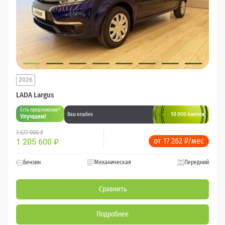
2026
LADA Largus
Есть предложение?
10 000 баллов
Ваш кешбек
Улучшим!
1 677 000 ₽
от 17 262 ₽/мес
1 205 600
₽
Бензин
Механическая
Передний
Сравнить
Подробнее