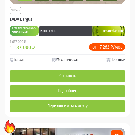
2026
LADA Largus
Есть предложение?
10 000 баллов
Ваш кешбек
Улучшим!
1 677 000 ₽
от 17 262 ₽/мес
1 187 000
₽
Бензин
Механическая
Передний
Сравнить
Подробнее
Перезвоним за минуту