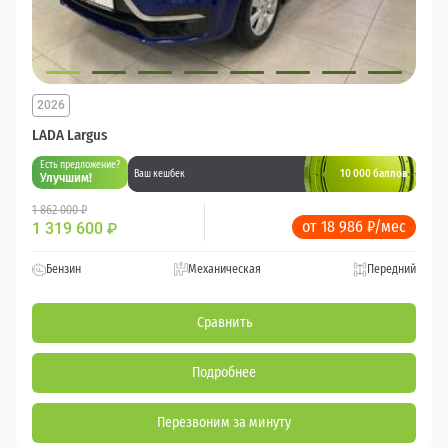
2026
LADA Largus
Есть предложение?
10 000 баллов
Ваш кешбек
Улучшим!
1 862 000 ₽
от 18 986 ₽/мес
1 319 600
₽
Бензин
Механическая
Передний
Сравнить
Подробнее
Перезвоним за минуту