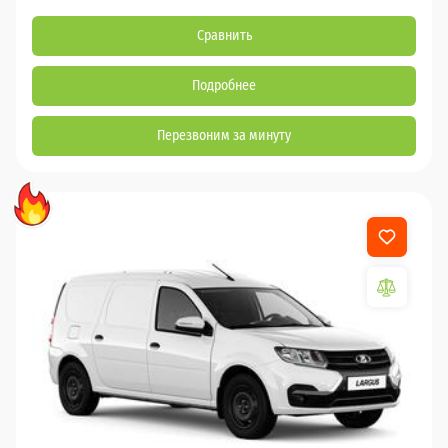
Сравнить
Подробнее
Перезвоним за минуту