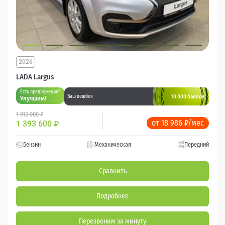
2026
LADA Largus
Есть предложение?
10 000 баллов
Ваш кешбек
Улучшим!
1 912 000 ₽
от 18 986 ₽/мес
1 393 600
₽
Бензин
Механическая
Передний
Сравнить
Подробнее
Перезвоним за минуту