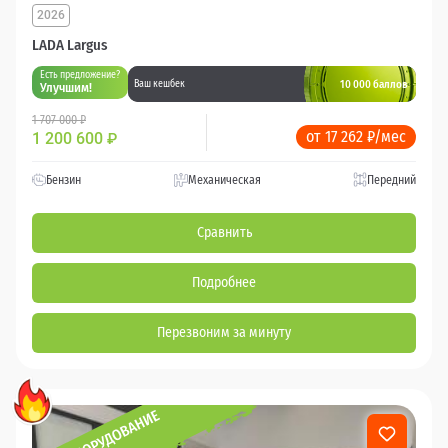
2026
LADA Largus
Есть предложение?
10 000 баллов
Ваш кешбек
Улучшим!
1 707 000 ₽
от 17 262 ₽/мес
1 200 600
₽
Бензин
Механическая
Передний
Сравнить
Подробнее
Перезвоним за минуту