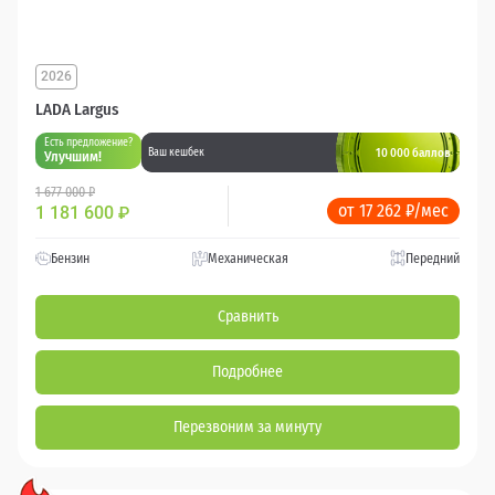
2026
LADA Largus
Есть предложение?
10 000 баллов
Ваш кешбек
Улучшим!
1 677 000 ₽
от 17 262 ₽/мес
1 181 600
₽
Бензин
Механическая
Передний
Сравнить
Подробнее
Перезвоним за минуту