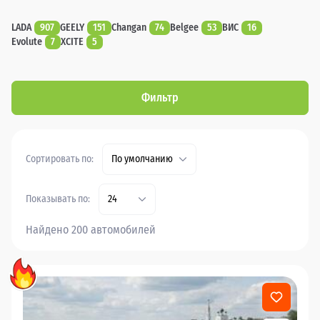
LADA
907
GEELY
151
Changan
74
Belgee
53
ВИС
16
Evolute
7
XCITE
5
Фильтр
Сортировать по:
По умолчанию
Показывать по:
24
Найдено 200 автомобилей