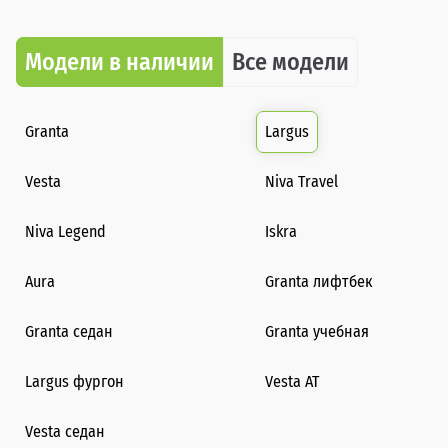
Модели в наличии
Все модели
Granta
Largus
Vesta
Niva Travel
Niva Legend
Iskra
Aura
Granta лифтбек
Granta седан
Granta учебная
Largus фургон
Vesta AT
Vesta седан