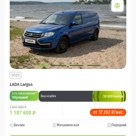
2025
LADA Largus
Есть предложение?
10 000 баллов
Ваш кешбек
Улучшим!
1 697 000 ₽
от 17 262 ₽/мес
1 187 600
₽
Бензин
Механическая
Передний