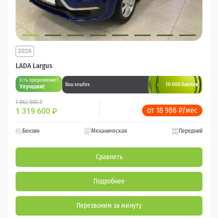
2026
LADA Largus
Есть предложение?
10 000 баллов
Ваш кешбек
Улучшим!
1 862 000 ₽
от 18 986 ₽/мес
1 319 600
₽
Бензин
Механическая
Передний
Сравнить
Подробнее
Перезвоним за минуту