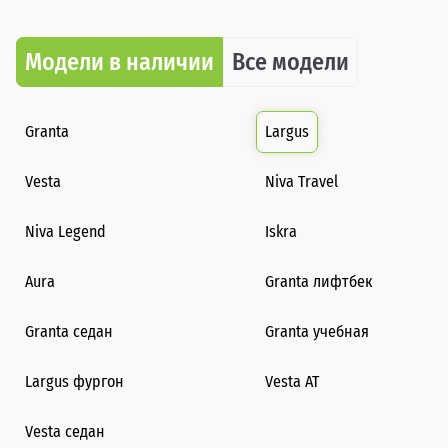
Модели в наличии
Все модели
Granta
Largus
Vesta
Niva Travel
Niva Legend
Iskra
Aura
Granta лифтбек
Granta седан
Granta учебная
Largus фургон
Vesta AT
Vesta седан