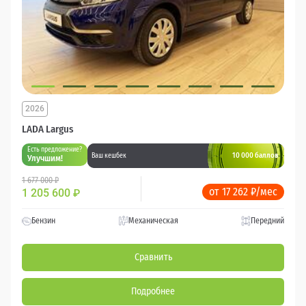
2026
LADA Largus
Есть предложение?
10 000 баллов
Ваш кешбек
Улучшим!
1 677 000 ₽
от 17 262 ₽/мес
1 205 600
₽
Бензин
Механическая
Передний
Сравнить
Подробнее