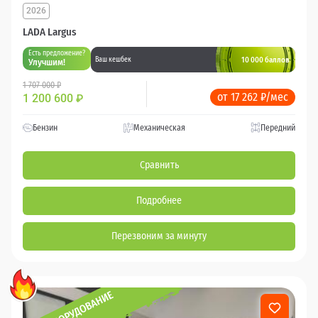
2026
LADA Largus
Есть предложение?
10 000 баллов
Ваш кешбек
Улучшим!
1 707 000 ₽
от 17 262 ₽/мес
1 200 600
₽
Бензин
Механическая
Передний
Сравнить
Подробнее
Перезвоним за минуту