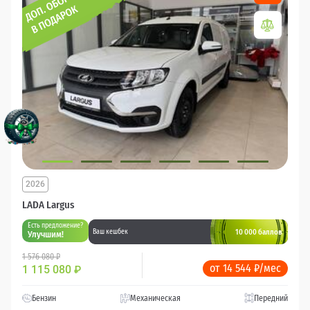
2026
LADA Largus
Есть предложение?
10 000 баллов
Ваш кешбек
Улучшим!
1 576 080 ₽
от 14 544 ₽/мес
1 115 080
₽
Бензин
Механическая
Передний