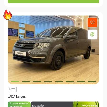
2026
LADA Largus
Есть предложение?
10 000 баллов
Ваш кешбек
Улучшим!