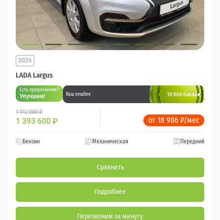
2026
LADA Largus
Есть предложение?
10 000 баллов
Ваш кешбек
Улучшим!
1 912 000 ₽
от 18 986 ₽/мес
1 393 600
₽
Бензин
Механическая
Передний
Сравнить
Подробнее
Перезвоним за минуту