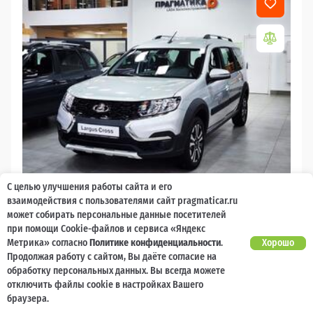
С целью улучшения работы сайта и его
2026
взаимодействия с пользователями сайт pragmaticar.ru
может собирать персональные данные посетителей
LADA Largus
при помощи Cookie-файлов и сервиса «Яндекс
Есть предложение?
Метрика» согласно
Политике конфиденциальности
.
Хорошо
10 000 баллов
Ваш кешбек
Улучшим!
Продолжая работу с сайтом, Вы даёте согласие на
обработку персональных данных. Вы всегда можете
2 017 000 ₽
от 21 729 ₽/мес
1 477 600
отключить файлы cookie в настройках Вашего
₽
браузера.