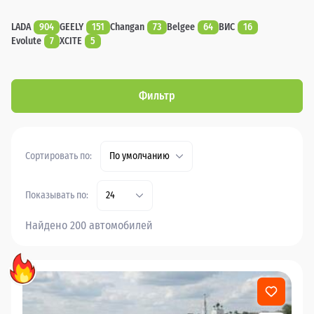
LADA
904
GEELY
151
Changan
73
Belgee
64
ВИС
16
Evolute
7
XCITE
5
Фильтр
Сортировать по:
По умолчанию
Показывать по:
24
Найдено 200 автомобилей