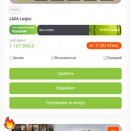
2026
LADA Largus
Есть предложение?
10 000 баллов
Ваш кешбек
Улучшим!
1 677 000 ₽
от 17 262 ₽/мес
1 187 000
₽
Бензин
Механическая
Передний
Сравнить
Подробнее
Перезвоним за минуту