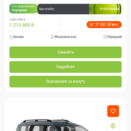
Есть предложение?
10 000 баллов
Ваш кешбек
Улучшим!
1 687 000 ₽
от 17 262 ₽/мес
1 213 600
₽
Бензин
Механическая
Передний
Сравнить
Подробнее
Перезвоним за минуту