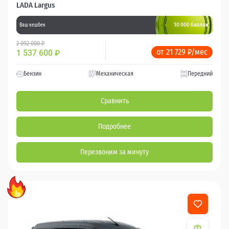
LADA Largus
10 000 баллов
Ваш кешбек
2 092 000 ₽
от 21 729 ₽/мес
1 537 600
₽
Бензин
Механическая
Передний
Сравнить
Подробнее
Перезвоним за минуту