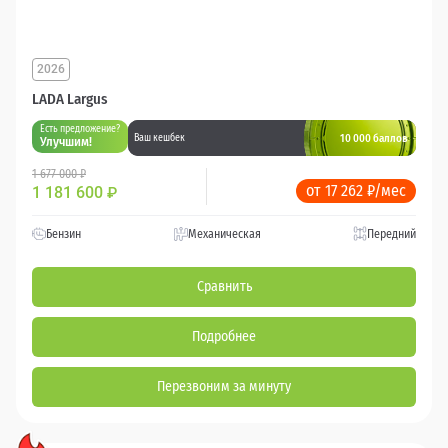
2026
LADA Largus
Есть предложение?
10 000 баллов
Ваш кешбек
Улучшим!
1 677 000 ₽
от 17 262 ₽/мес
1 181 600
₽
Бензин
Механическая
Передний
Сравнить
Подробнее
Перезвоним за минуту