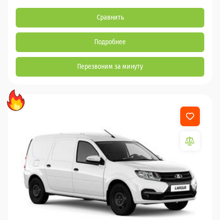
Сравнить
Подробнее
Перезвоним за минуту