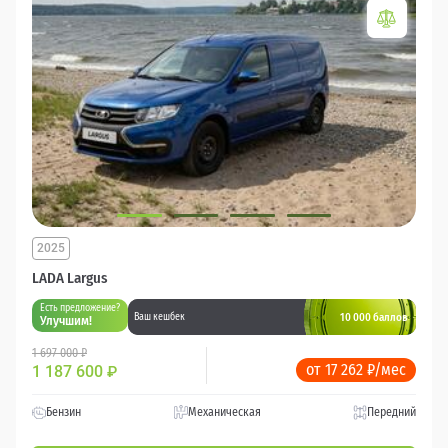
2025
LADA Largus
Есть предложение?
10 000 баллов
Ваш кешбек
Улучшим!
1 697 000 ₽
от 17 262 ₽/мес
1 187 600
₽
Бензин
Механическая
Передний