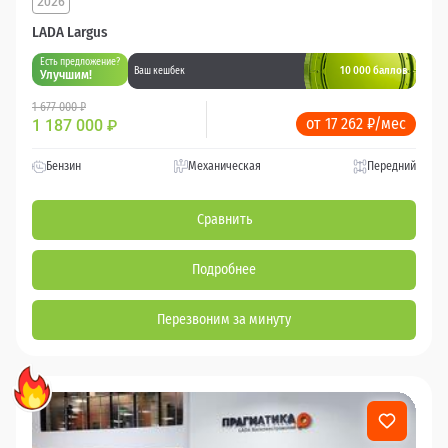
2026
LADA Largus
Есть предложение?
10 000 баллов
Ваш кешбек
Улучшим!
1 677 000 ₽
от 17 262 ₽/мес
1 187 000
₽
Бензин
Механическая
Передний
Сравнить
Подробнее
Перезвоним за минуту