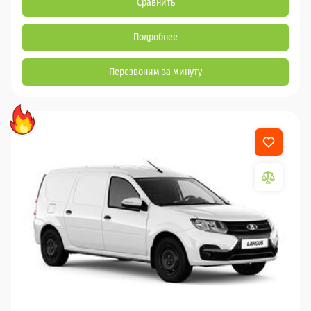
Сравнить
Подробнее
Перезвоним за минуту