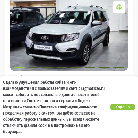
2026
С целью улучшения работы сайта и его
LADA Largus
взаимодействия с пользователями сайт pragmaticar.ru
может собирать персональные данные посетителей
Есть предложение?
10 000 баллов
Ваш кешбек
Улучшим!
при помощи Cookie-файлов и сервиса «Яндекс
Метрика» согласно
Политике конфиденциальности
.
Хорошо
2 017 000 ₽
Продолжая работу с сайтом, Вы даёте согласие на
от 21 729 ₽/мес
1 477 600
₽
обработку персональных данных. Вы всегда можете
отключить файлы cookie в настройках Вашего
Бензин
Механическая
Передний
браузера.