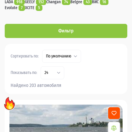
LADA
918
GEELY
152
Changan
74
Belgee
43
ВИС
16
Evolute
7
XCITE
5
Фильтр
Сортировать по:
По умолчанию
Показывать по:
24
Найдено 203 автомобиля