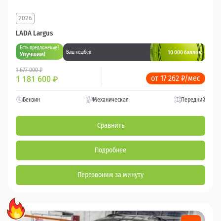
2026
LADA Largus
Есть предложение?
10 000 баллов
Ваш кешбек
Улучшим!
1 677 000 ₽
от 17 262 ₽/мес
1 181 600
₽
Бензин
Механическая
Передний
Сравнить
Подробнее
Перезвоним за минуту