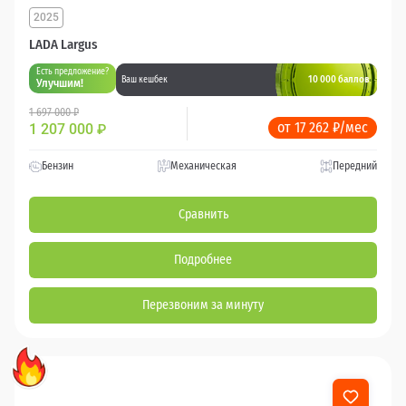
2025
LADA Largus
Есть предложение?
10 000 баллов
Ваш кешбек
Улучшим!
1 697 000 ₽
от 17 262 ₽/мес
1 207 000
₽
Бензин
Механическая
Передний
Сравнить
Подробнее
Перезвоним за минуту