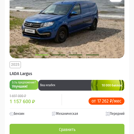
2025
LADA Largus
Есть предложение?
10 000 баллов
Ваш кешбек
Улучшим!
1 697 000 ₽
от 17 262 ₽/мес
1 157 600
₽
Бензин
Механическая
Передний
Сравнить