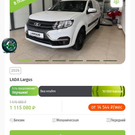
2026
LADA Largus
Есть предложение?
10 000 баллов
Ваш кешбек
Улучшим!
1 576 080 ₽
от 14 544 ₽/мес
1 115 080
₽
Бензин
Механическая
Передний