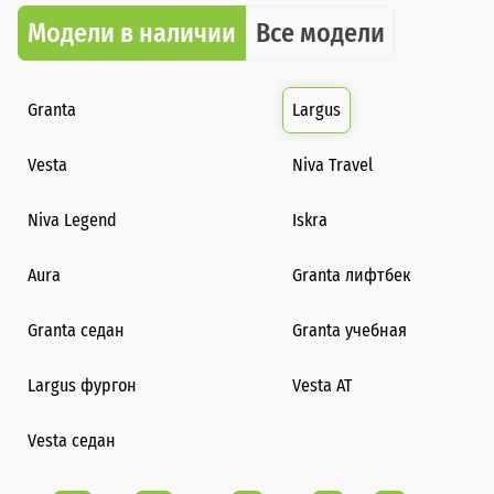
Модели в наличии
Все модели
Granta
Largus
Vesta
Niva Travel
Niva Legend
Iskra
Aura
Granta лифтбек
Granta седан
Granta учебная
Largus фургон
Vesta AT
Vesta седан