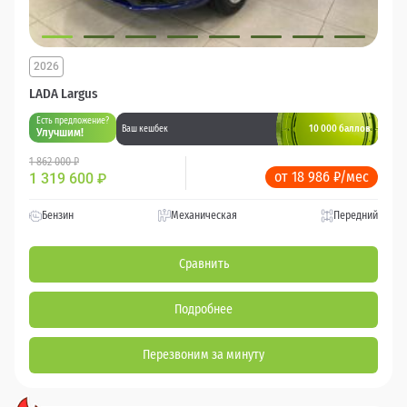
2026
LADA Largus
Есть предложение?
10 000 баллов
Ваш кешбек
Улучшим!
1 862 000 ₽
от 18 986 ₽/мес
1 319 600
₽
Бензин
Механическая
Передний
Сравнить
Подробнее
Перезвоним за минуту