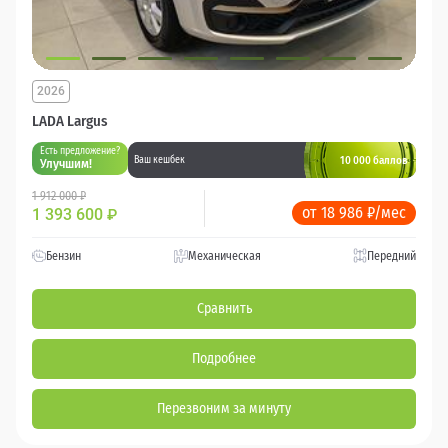
2026
LADA Largus
Есть предложение?
10 000 баллов
Ваш кешбек
Улучшим!
1 912 000 ₽
от 18 986 ₽/мес
1 393 600
₽
Бензин
Механическая
Передний
Сравнить
Подробнее
Перезвоним за минуту