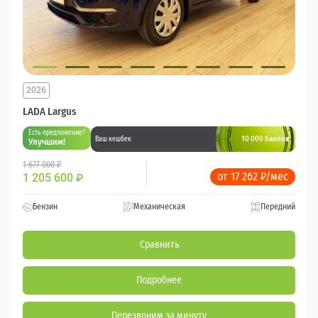
2026
LADA Largus
Есть предложение?
10 000 баллов
Ваш кешбек
Улучшим!
1 677 000 ₽
от 17 262 ₽/мес
1 205 600
₽
Бензин
Механическая
Передний
Сравнить
Подробнее
Перезвоним за минуту