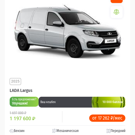
2025
LADA Largus
Есть предложение?
10 000 баллов
Ваш кешбек
Улучшим!
1 697 000 ₽
от 17 262 ₽/мес
1 197 600
₽
Бензин
Механическая
Передний