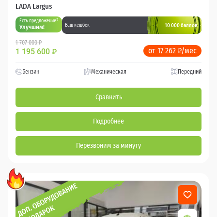
LADA Largus
Есть предложение?
10 000 баллов
Ваш кешбек
Улучшим!
1 707 000 ₽
от 17 262 ₽/мес
1 195 600
₽
Бензин
Механическая
Передний
Сравнить
Подробнее
Перезвоним за минуту