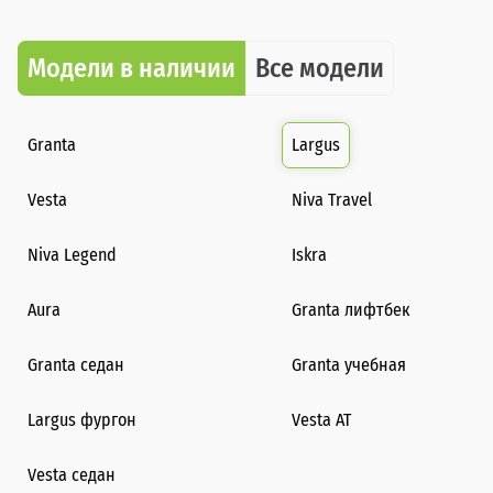
Модели в наличии
Все модели
Granta
Largus
Vesta
Niva Travel
Niva Legend
Iskra
Aura
Granta лифтбек
Granta седан
Granta учебная
Largus фургон
Vesta AT
Vesta седан