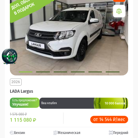
2026
LADA Largus
Есть предложение?
10 000 баллов
Ваш кешбек
Улучшим!
1 576 080 ₽
от 14 544 ₽/мес
1 115 080
₽
Бензин
Механическая
Передний