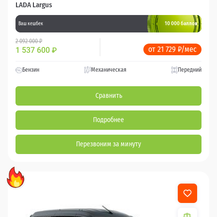
LADA Largus
10 000 баллов
Ваш кешбек
2 092 000 ₽
от 21 729 ₽/мес
1 537 600
₽
Бензин
Механическая
Передний
Сравнить
Подробнее
Перезвоним за минуту