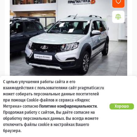
С целью улучшения работы сайта и его
2026
взаимодействия с пользователями сайт pragmaticar.ru
может собирать персональные данные посетителей
LADA Largus
при помощи Cookie-файлов и сервиса «Яндекс
Есть предложение?
Метрика» согласно
Политике конфиденциальности
.
Хорошо
10 000 баллов
Ваш кешбек
Улучшим!
Продолжая работу с сайтом, Вы даёте согласие на
обработку персональных данных. Вы всегда можете
2 017 000 ₽
от 21 729 ₽/мес
1 477 600
отключить файлы cookie в настройках Вашего
₽
браузера.