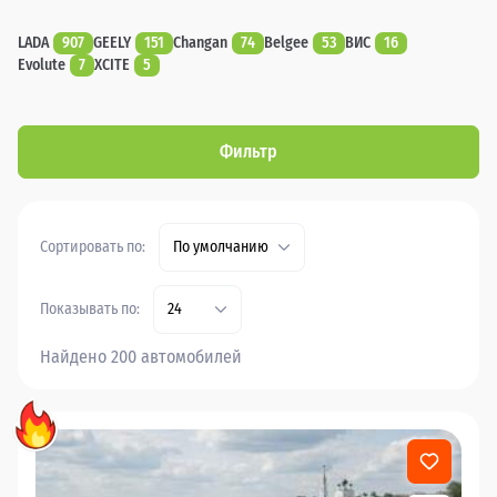
LADA
907
GEELY
151
Changan
74
Belgee
53
ВИС
16
Evolute
7
XCITE
5
Фильтр
Сортировать по:
По умолчанию
Показывать по:
24
Найдено 200 автомобилей