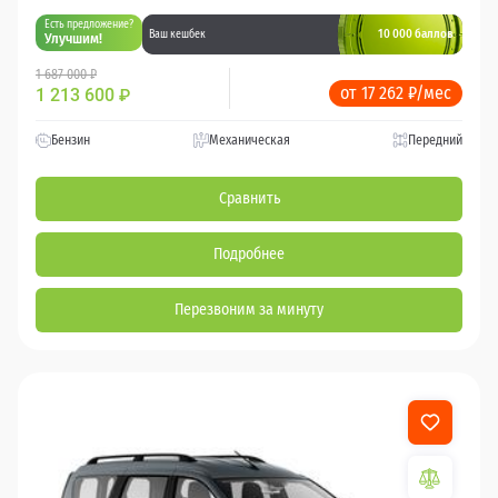
Есть предложение?
10 000 баллов
Ваш кешбек
Улучшим!
1 687 000 ₽
от 17 262 ₽/мес
1 213 600
₽
Бензин
Механическая
Передний
Сравнить
Подробнее
Перезвоним за минуту