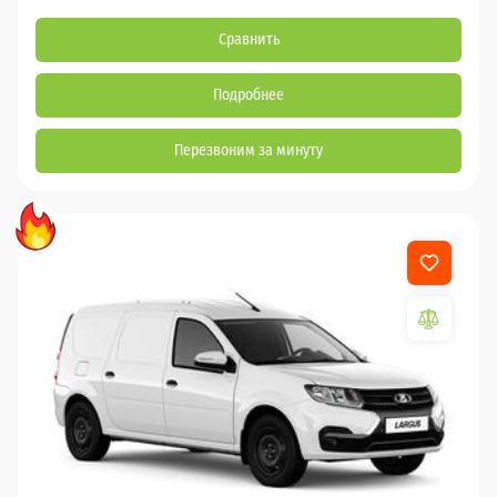
Сравнить
Подробнее
Перезвоним за минуту