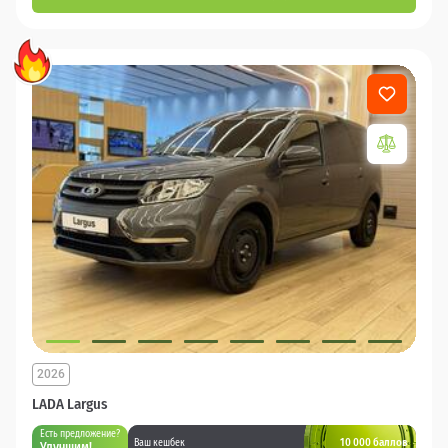
2026
LADA Largus
Есть предложение?
10 000 баллов
Ваш кешбек
Улучшим!