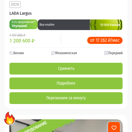
2026
LADA Largus
Есть предложение?
10 000 баллов
Ваш кешбек
Улучшим!
1 707 000 ₽
от 17 262 ₽/мес
1 200 600
₽
Бензин
Механическая
Передний
Сравнить
Подробнее
Перезвоним за минуту