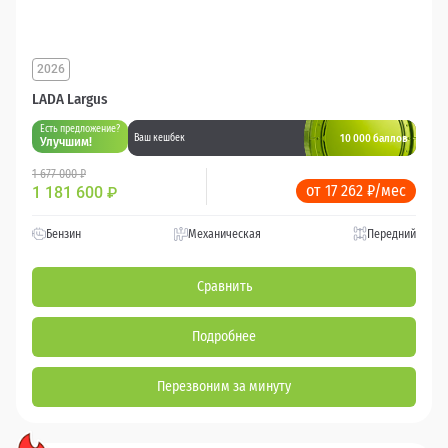
2026
LADA Largus
Есть предложение?
10 000 баллов
Ваш кешбек
Улучшим!
1 677 000 ₽
от 17 262 ₽/мес
1 181 600
₽
Бензин
Механическая
Передний
Сравнить
Подробнее
Перезвоним за минуту