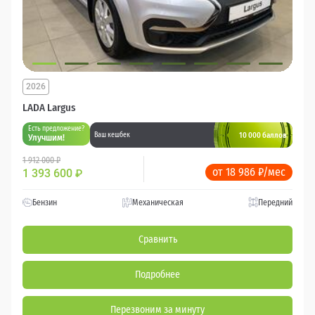
2026
LADA Largus
Есть предложение?
10 000 баллов
Ваш кешбек
Улучшим!
1 912 000 ₽
от 18 986 ₽/мес
1 393 600
₽
Бензин
Механическая
Передний
Сравнить
Подробнее
Перезвоним за минуту