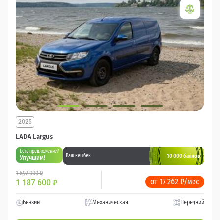
2025
LADA Largus
Есть предложение?
10 000 баллов
Ваш кешбек
Улучшим!
1 697 000 ₽
от 17 262 ₽/мес
1 187 600
₽
Бензин
Механическая
Передний