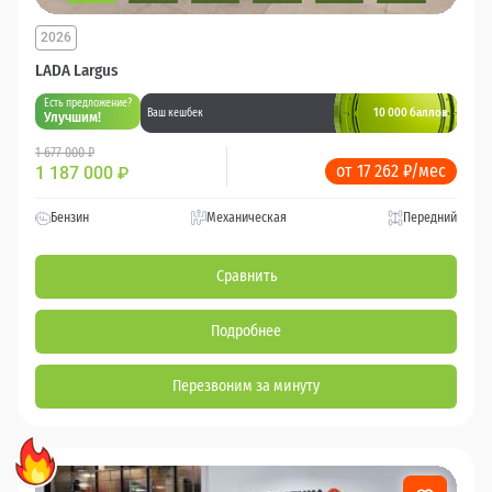
2026
LADA Largus
Есть предложение?
10 000 баллов
Ваш кешбек
Улучшим!
1 677 000 ₽
от 17 262 ₽/мес
1 187 000
₽
Бензин
Механическая
Передний
Сравнить
Подробнее
Перезвоним за минуту