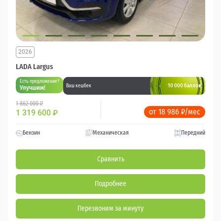
2026
LADA Largus
Есть предложение?
10 000 баллов
Ваш кешбек
Улучшим!
1 862 000 ₽
от 18 986 ₽/мес
1 319 600
₽
Бензин
Механическая
Передний
Сравнить
Подробнее
Перезвоним за минуту