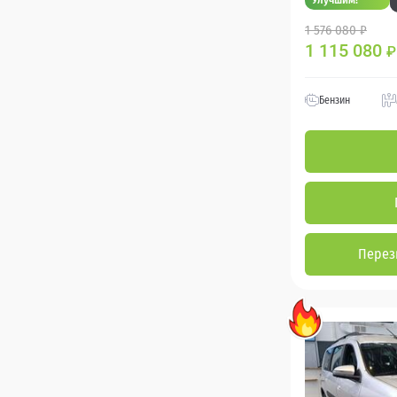
1 576 080 ₽
1 115 080
₽
Бензин
Перез