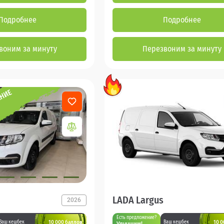
Подробнее
Подробнее
воним за минуту
Перезвоним за минуту
LADA Largus
2026
Есть предложение?
10 000 баллов
10 0
Ваш кешбек
Ваш кешбек
Улучшим!