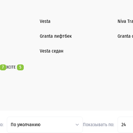
Vesta
Niva Tr
Granta лифтбек
Granta 
Vesta седан
7
XCITE
5
о:
По умолчанию
Показывать по:
24