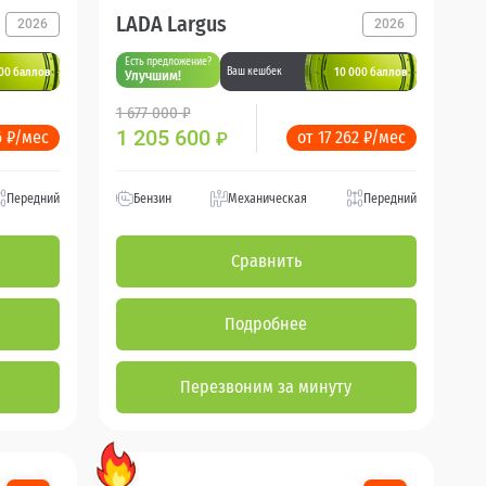
LADA Largus
2026
2026
Есть предложение?
00 баллов
10 000 баллов
Ваш кешбек
Улучшим!
1 677 000 ₽
1 205 600
6 ₽/мес
от 17 262 ₽/мес
₽
Передний
Бензин
Механическая
Передний
Сравнить
Подробнее
Перезвоним за минуту