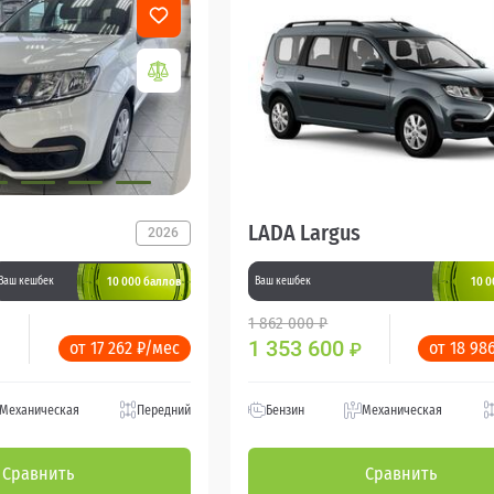
LADA Largus
2026
10 000 баллов
10 0
Ваш кешбек
Ваш кешбек
1 862 000 ₽
1 353 600
от 17 262 ₽/мес
от 18 98
₽
Механическая
Передний
Бензин
Механическая
Сравнить
Сравнить