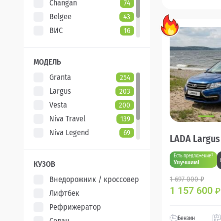
Changan
74
Belgee
43
ВИС
16
Evolute
7
XCITE
5
МОДЕЛЬ
Granta
254
Largus
203
Vesta
200
Niva Travel
139
Niva Legend
69
LADA Largus
Iskra
48
Есть предложение?
Aura
5
Улучшим!
КУЗОВ
Внедорожник / кроссовер
1 697 000 ₽
1 157 600
₽
Лифтбек
Рефрижератор
Бензин
Седан