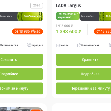
LADA Largus
2026
Есть предложение?
10 000 баллов
10 0
Ваш кешбек
Ваш кешбек
Улучшим!
1 912 000 ₽
1 393 600
от 18 986 ₽/мес
от 18 98
₽
Механическая
Передний
Бензин
Механическая
Сравнить
Сравнить
Подробнее
Подробнее
воним за минуту
Перезвоним за минуту