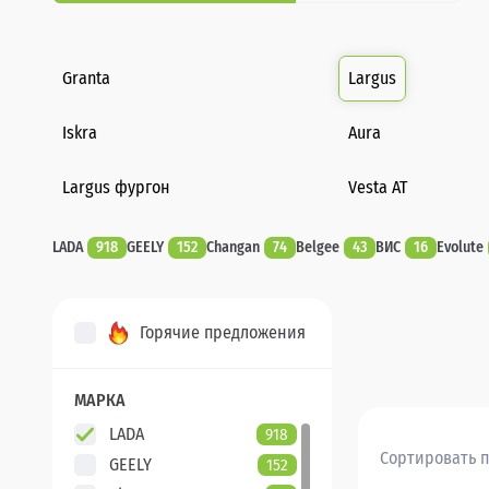
Granta
Largus
Iskra
Aura
Largus фургон
Vesta AT
LADA
918
GEELY
152
Changan
74
Belgee
43
ВИС
16
Evolute
Горячие предложения
МАРКА
LADA
918
Сортировать п
GEELY
152