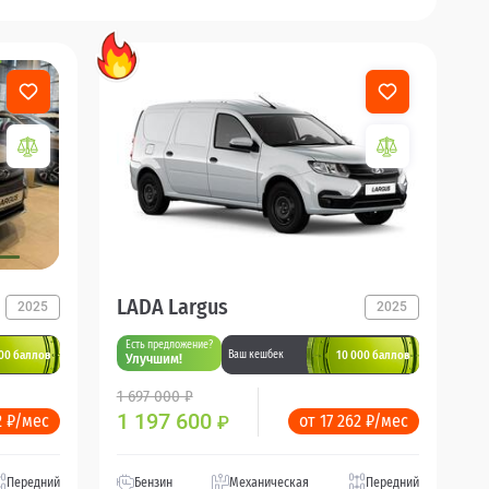
LADA Largus
2025
2025
Есть предложение?
00 баллов
10 000 баллов
Ваш кешбек
Улучшим!
1 697 000 ₽
1 197 600
2 ₽/мес
от 17 262 ₽/мес
₽
Передний
Бензин
Механическая
Передний