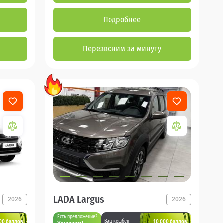
Подробнее
Перезвоним за минуту
LADA Largus
2026
2026
Есть предложение?
00 баллов
10 000 баллов
Ваш кешбек
Улучшим!