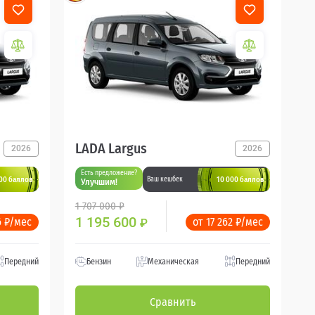
LADA Largus
2026
2026
Есть предложение?
00 баллов
10 000 баллов
Ваш кешбек
Улучшим!
1 707 000 ₽
1 195 600
6 ₽/мес
от 17 262 ₽/мес
₽
Передний
Бензин
Механическая
Передний
Сравнить