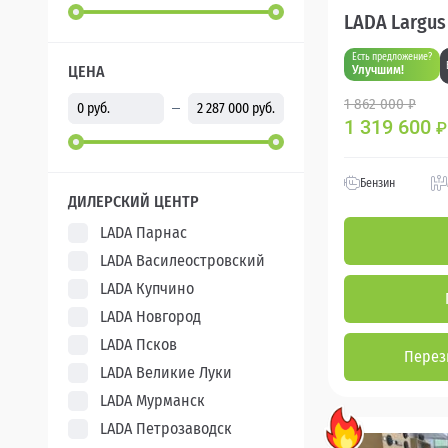
LADA Largus
Есть предложение?
ЦЕНА
Улучшим!
1 862 000 ₽
1 319 600
₽
Бензин
ДИЛЕРСКИЙ ЦЕНТР
LADA Парнас
LADA Василеостровский
LADA Купчино
LADA Новгород
LADA Псков
Перез
LADA Великие Луки
LADA Мурманск
LADA Петрозаводск