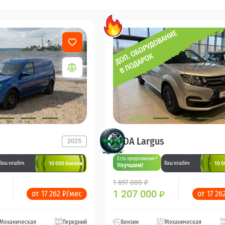
LADA Largus
2025
Есть предложение?
10 000 баллов
10 0
Ваш кешбек
Ваш кешбек
Улучшим!
1 697 000 ₽
1 207 000
от 17 262 ₽/мес
от 17 26
₽
Механическая
Передний
Бензин
Механическая