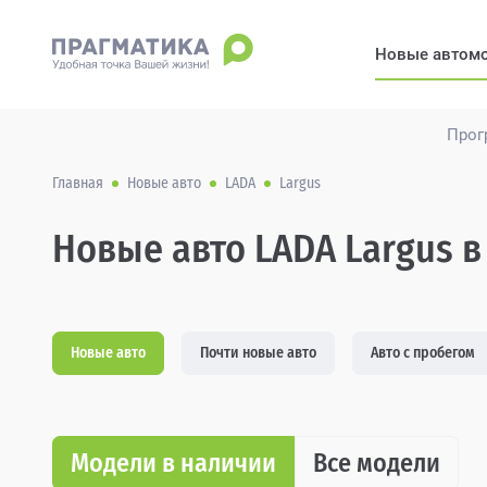
Новые автом
Прог
Главная
Новые авто
LADA
Largus
Новые авто LADA Largus в
Новые авто
Почти новые авто
Авто с пробегом
Модели в наличии
Все модели