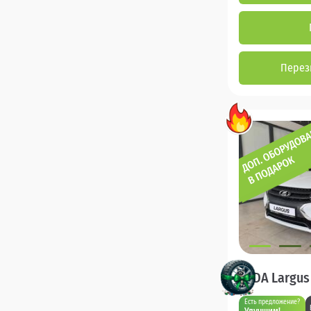
Перез
LADA Largus
Есть предложение?
Улучшим!