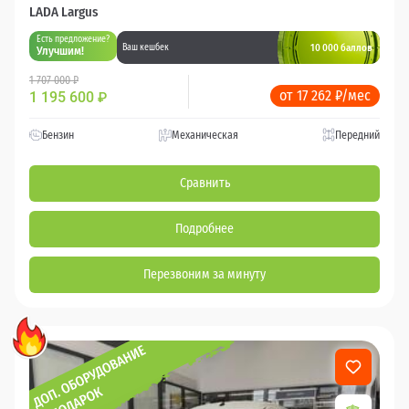
LADA Largus
Есть предложение?
10 000 баллов
Ваш кешбек
Улучшим!
1 707 000 ₽
от 17 262 ₽/мес
1 195 600
₽
Бензин
Механическая
Передний
Сравнить
Подробнее
Перезвоним за минуту