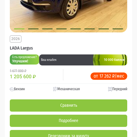
2026
LADA Largus
Есть предложение?
10 000 баллов
Ваш кешбек
Улучшим!
1 677 000 ₽
от 17 262 ₽/мес
1 205 600
₽
Бензин
Механическая
Передний
Сравнить
Подробнее
Перезвоним за минуту