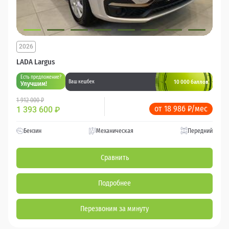
2026
LADA Largus
Есть предложение?
10 000 баллов
Ваш кешбек
Улучшим!
1 912 000 ₽
от 18 986 ₽/мес
1 393 600
₽
Бензин
Механическая
Передний
Сравнить
Подробнее
Перезвоним за минуту