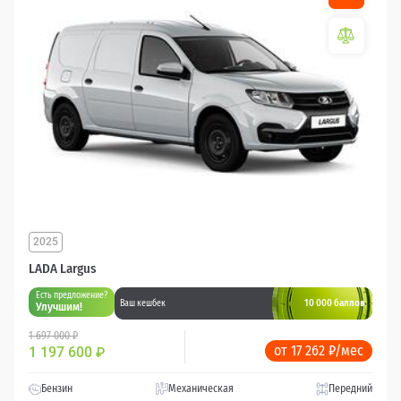
2025
LADA Largus
Есть предложение?
10 000 баллов
Ваш кешбек
Улучшим!
1 697 000 ₽
от 17 262 ₽/мес
1 197 600
₽
Бензин
Механическая
Передний