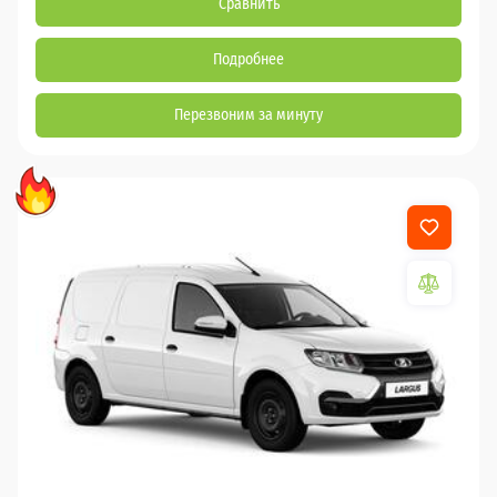
Сравнить
Подробнее
Перезвоним за минуту