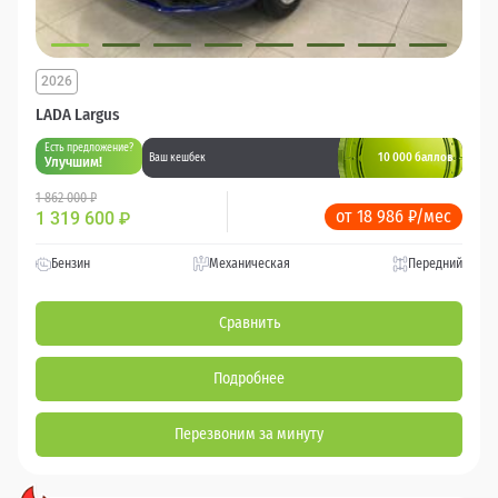
2026
LADA Largus
Есть предложение?
10 000 баллов
Ваш кешбек
Улучшим!
1 862 000 ₽
от 18 986 ₽/мес
1 319 600
₽
Бензин
Механическая
Передний
Сравнить
Подробнее
Перезвоним за минуту