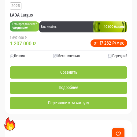
2025
LADA Largus
Есть предложение?
10 000 баллов
Ваш кешбек
Улучшим!
1 697 000 ₽
от 17 262 ₽/мес
1 207 000
₽
Бензин
Механическая
Передний
Сравнить
Подробнее
Перезвоним за минуту