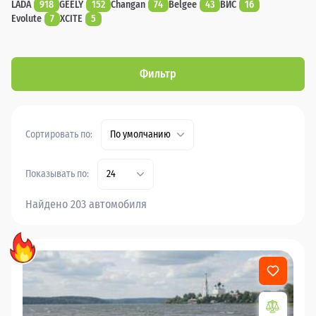
LADA
918
GEELY
152
Changan
74
Belgee
43
ВИС
16
Evolute
7
XCITE
5
Фильтр
Сортировать по:
По умолчанию
Показывать по:
24
Найдено 203 автомобиля