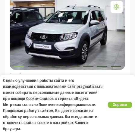
2026
С целью улучшения работы сайта и его
LADA Largus
взаимодействия с пользователями сайт pragmaticar.ru
может собирать персональные данные посетителей
Есть предложение?
10 000 баллов
Ваш кешбек
Улучшим!
при помощи Cookie-файлов и сервиса «Яндекс
Метрика» согласно
Политике конфиденциальности
.
Хорошо
2 017 000 ₽
Продолжая работу с сайтом, Вы даёте согласие на
от 21 729 ₽/мес
1 477 600
₽
обработку персональных данных. Вы всегда можете
отключить файлы cookie в настройках Вашего
Бензин
Механическая
Передний
браузера.