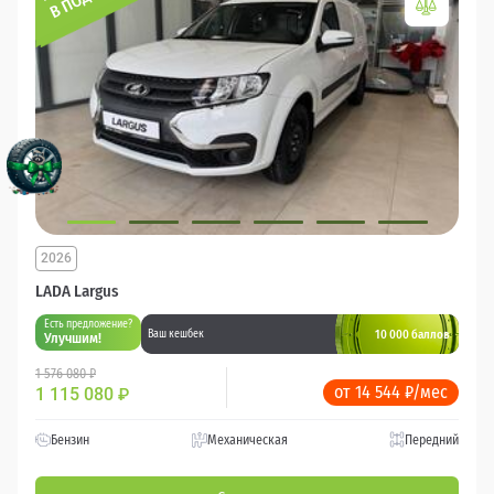
2026
LADA Largus
Есть предложение?
10 000 баллов
Ваш кешбек
Улучшим!
1 576 080 ₽
от 14 544 ₽/мес
1 115 080
₽
Бензин
Механическая
Передний