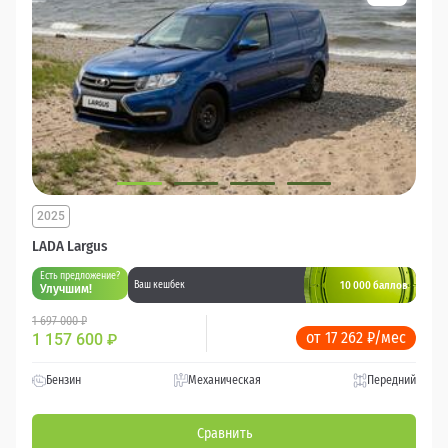
2025
LADA Largus
Есть предложение?
10 000 баллов
Ваш кешбек
Улучшим!
1 697 000 ₽
от 17 262 ₽/мес
1 157 600
₽
Бензин
Механическая
Передний
Сравнить