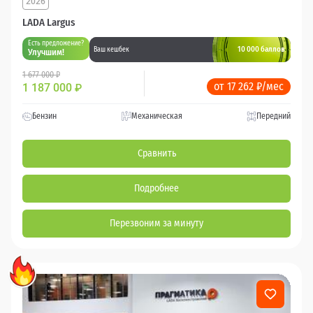
2026
LADA Largus
Есть предложение?
10 000 баллов
Ваш кешбек
Улучшим!
1 677 000 ₽
от 17 262 ₽/мес
1 187 000
₽
Бензин
Механическая
Передний
Сравнить
Подробнее
Перезвоним за минуту