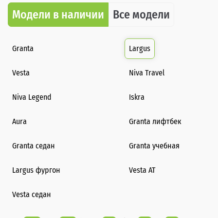
Модели в наличии
Все модели
Granta
Largus
Vesta
Niva Travel
Niva Legend
Iskra
Aura
Granta лифтбек
Granta седан
Granta учебная
Largus фургон
Vesta AT
Vesta седан