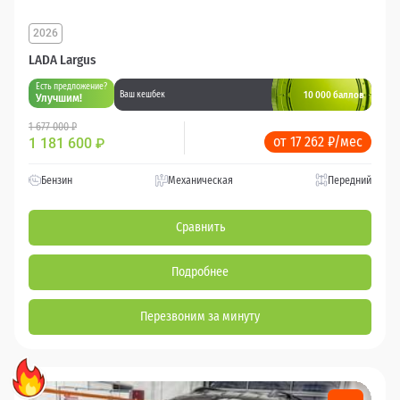
2026
LADA Largus
Есть предложение?
10 000 баллов
Ваш кешбек
Улучшим!
1 677 000 ₽
от 17 262 ₽/мес
1 181 600
₽
Бензин
Механическая
Передний
Сравнить
Подробнее
Перезвоним за минуту