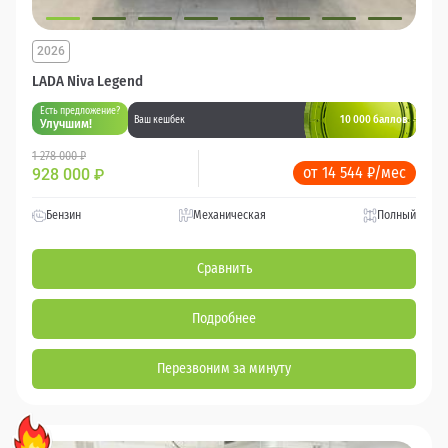
2026
LADA Niva Legend
Есть предложение?
10 000 баллов
Ваш кешбек
Улучшим!
1 278 000 ₽
от 14 544 ₽/мес
928 000
₽
Бензин
Механическая
Полный
Сравнить
Подробнее
Перезвоним за минуту