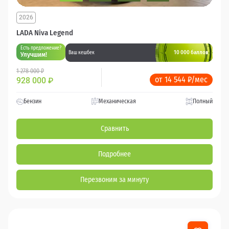
2026
LADA Niva Legend
Есть предложение?
10 000 баллов
Ваш кешбек
Улучшим!
1 278 000 ₽
от 14 544 ₽/мес
928 000
₽
Бензин
Механическая
Полный
Сравнить
Подробнее
Перезвоним за минуту