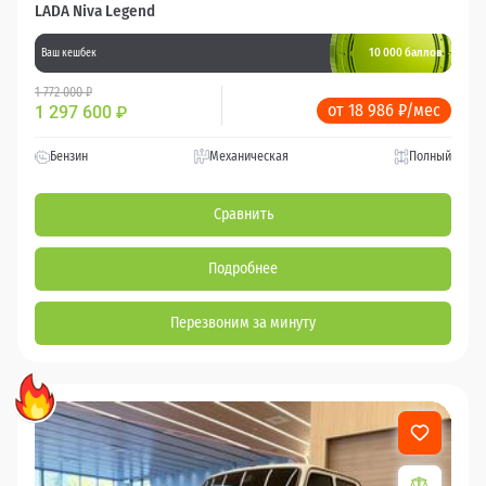
LADA Niva Legend
10 000 баллов
Ваш кешбек
1 772 000 ₽
от 18 986 ₽/мес
1 297 600
₽
Бензин
Механическая
Полный
Сравнить
Подробнее
Перезвоним за минуту