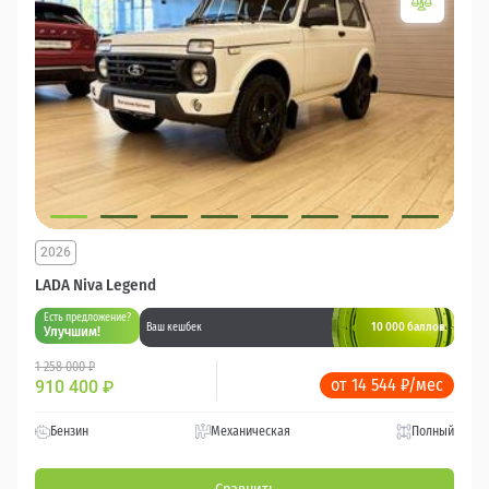
2026
LADA Niva Legend
Есть предложение?
10 000 баллов
Ваш кешбек
Улучшим!
1 258 000 ₽
от 14 544 ₽/мес
910 400
₽
Бензин
Механическая
Полный