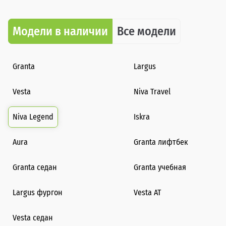
Модели в наличии
Все модели
Granta
Largus
Vesta
Niva Travel
Niva Legend
Iskra
Aura
Granta лифтбек
Granta седан
Granta учебная
Largus фургон
Vesta AT
Vesta седан