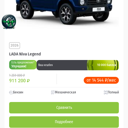
2026
LADA Niva Legend
Есть предложение?
10 000 баллов
Ваш кешбек
Улучшим!
1 259 000 ₽
от 14 544 ₽/мес
911 200
₽
Бензин
Механическая
Полный
Сравнить
Подробнее