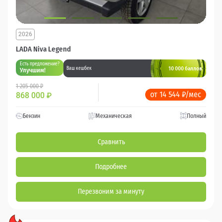
2026
LADA Niva Legend
Есть предложение?
10 000 баллов
Ваш кешбек
Улучшим!
1 205 000 ₽
от 14 544 ₽/мес
868 000
₽
Бензин
Механическая
Полный
Сравнить
Подробнее
Перезвоним за минуту