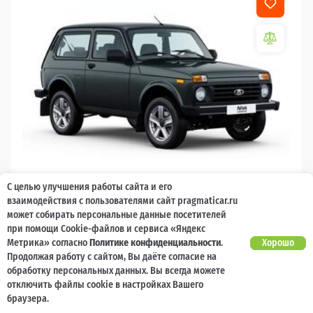
С целью улучшения работы сайта и его
2026
взаимодействия с пользователями сайт pragmaticar.ru
может собирать персональные данные посетителей
LADA Niva Legend
при помощи Cookie-файлов и сервиса «Яндекс
Метрика» согласно
Политике конфиденциальности
.
Хорошо
10 000 баллов
Ваш кешбек
Продолжая работу с сайтом, Вы даёте согласие на
обработку персональных данных. Вы всегда можете
1 119 000 ₽
от 11 231 ₽/мес
799 200
отключить файлы cookie в настройках Вашего
₽
браузера.