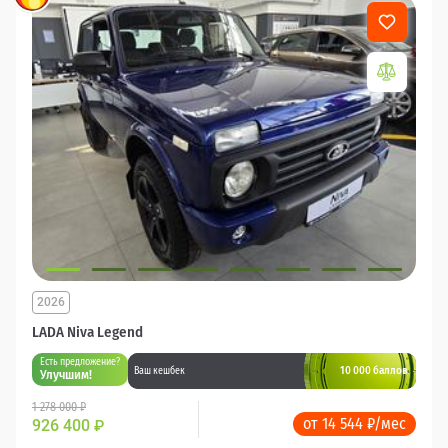
2026
LADA Niva Legend
Есть предложение?
10 000 баллов
Ваш кешбек
Улучшим!
1 278 000 ₽
от 14 544 ₽/мес
926 400
₽