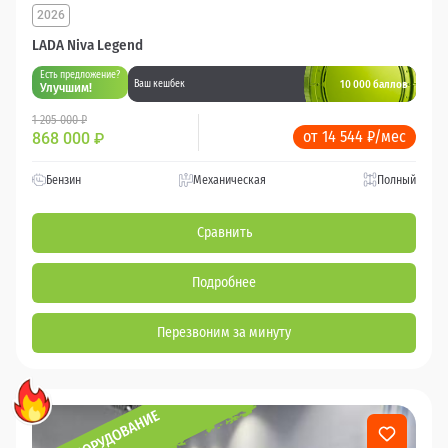
2026
LADA Niva Legend
Есть предложение?
10 000 баллов
Ваш кешбек
Улучшим!
1 205 000 ₽
от 14 544 ₽/мес
868 000
₽
Бензин
Механическая
Полный
Сравнить
Подробнее
Перезвоним за минуту