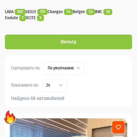
LADA
907
GEELY
151
Changan
74
Belgee
53
ВИС
16
Evolute
7
XCITE
5
Фильтр
Сортировать по:
По умолчанию
Показывать по:
24
Найдено 68 автомобилей