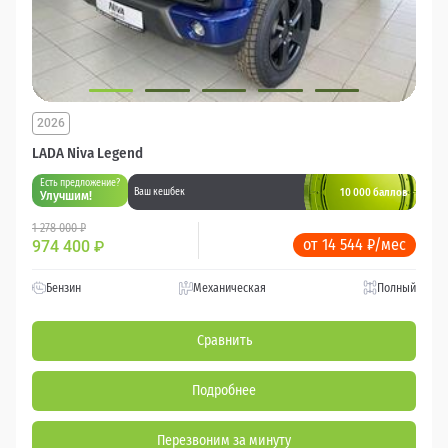
2026
LADA Niva Legend
Есть предложение?
10 000 баллов
Ваш кешбек
Улучшим!
1 278 000 ₽
от 14 544 ₽/мес
974 400
₽
Бензин
Механическая
Полный
Сравнить
Подробнее
Перезвоним за минуту