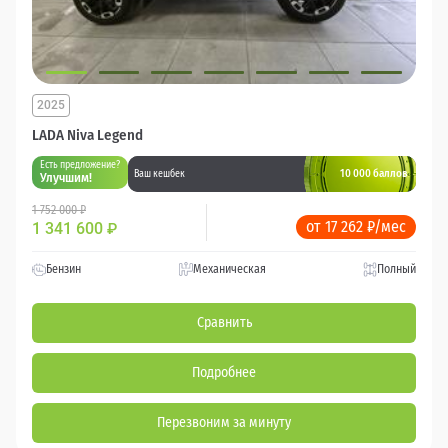
2025
LADA Niva Legend
Есть предложение?
10 000 баллов
Ваш кешбек
Улучшим!
1 752 000 ₽
от 17 262 ₽/мес
1 341 600
₽
Бензин
Механическая
Полный
Сравнить
Подробнее
Перезвоним за минуту