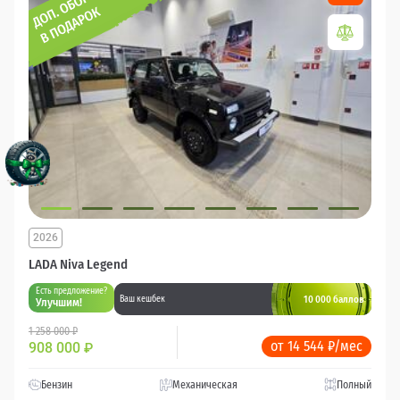
2026
LADA Niva Legend
Есть предложение?
10 000 баллов
Ваш кешбек
Улучшим!
1 258 000 ₽
от 14 544 ₽/мес
908 000
₽
Бензин
Механическая
Полный