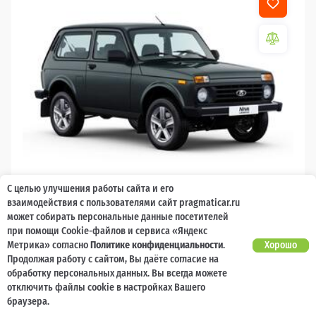
С целью улучшения работы сайта и его
2026
взаимодействия с пользователями сайт pragmaticar.ru
может собирать персональные данные посетителей
LADA Niva Legend
при помощи Cookie-файлов и сервиса «Яндекс
Метрика» согласно
Политике конфиденциальности
.
Хорошо
10 000 баллов
Ваш кешбек
Продолжая работу с сайтом, Вы даёте согласие на
обработку персональных данных. Вы всегда можете
1 119 000 ₽
от 11 231 ₽/мес
799 200
отключить файлы cookie в настройках Вашего
₽
браузера.