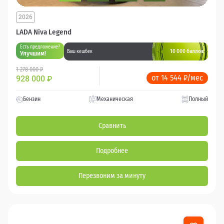
2026
LADA Niva Legend
Есть предложение?
10 000 баллов
Ваш кешбек
Улучшим!
1 278 000 ₽
от 14 544 ₽/мес
928 000
₽
Бензин
Механическая
Полный
Сравнить
Подробнее
Перезвоним за минуту