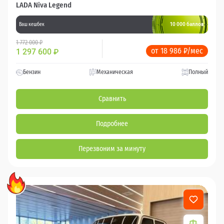
LADA Niva Legend
10 000 баллов
Ваш кешбек
1 772 000 ₽
от 18 986 ₽/мес
1 297 600
₽
Бензин
Механическая
Полный
Сравнить
Подробнее
Перезвоним за минуту