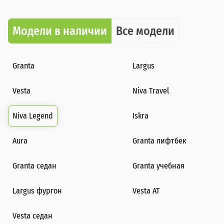
Модели в наличии
Все модели
Granta
Largus
Vesta
Niva Travel
Niva Legend
Iskra
Aura
Granta лифтбек
Granta седан
Granta учебная
Largus фургон
Vesta AT
Vesta седан