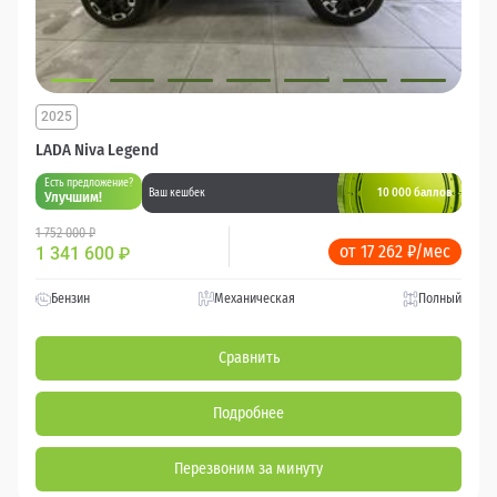
2025
LADA Niva Legend
Есть предложение?
10 000 баллов
Ваш кешбек
Улучшим!
1 752 000 ₽
от 17 262 ₽/мес
1 341 600
₽
Бензин
Механическая
Полный
Сравнить
Подробнее
Перезвоним за минуту