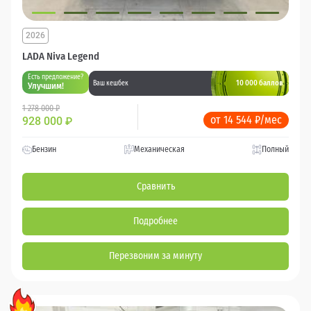
2026
LADA Niva Legend
Есть предложение?
10 000 баллов
Ваш кешбек
Улучшим!
1 278 000 ₽
от 14 544 ₽/мес
928 000
₽
Бензин
Механическая
Полный
Сравнить
Подробнее
Перезвоним за минуту