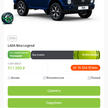
2026
LADA Niva Legend
Есть предложение?
10 000 баллов
Ваш кешбек
Улучшим!
1 259 000 ₽
от 14 544 ₽/мес
911 200
₽
Бензин
Механическая
Полный
Сравнить
Подробнее