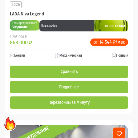
2026
LADA Niva Legend
Есть предложение?
10 000 баллов
Ваш кешбек
Улучшим!
1 205 000 ₽
от 14 544 ₽/мес
868 000
₽
Бензин
Механическая
Полный
Сравнить
Подробнее
Перезвоним за минуту