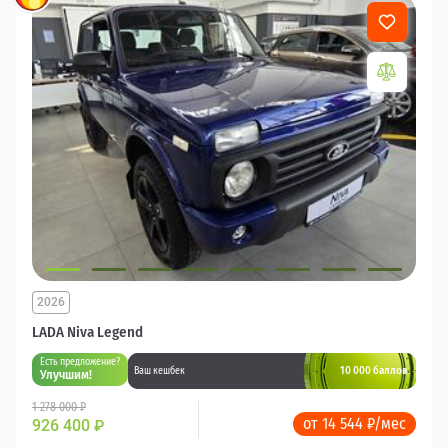
2026
LADA Niva Legend
Есть предложение?
10 000 баллов
Ваш кешбек
Улучшим!
1 278 000 ₽
от 14 544 ₽/мес
926 400
₽