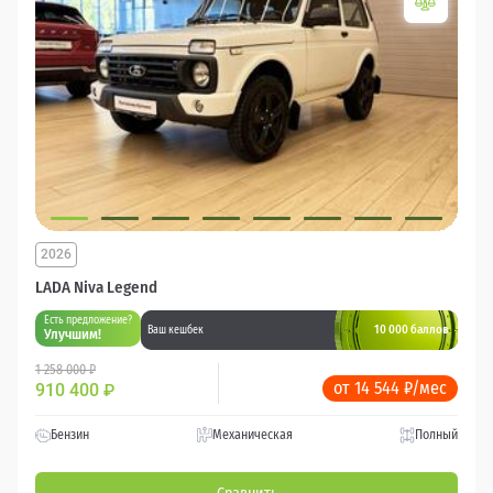
2026
LADA Niva Legend
Есть предложение?
10 000 баллов
Ваш кешбек
Улучшим!
1 258 000 ₽
от 14 544 ₽/мес
910 400
₽
Бензин
Механическая
Полный