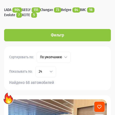
LADA
904
GEELY
151
Changan
73
Belgee
64
ВИС
16
Evolute
7
XCITE
5
Фильтр
Сортировать по:
По умолчанию
Показывать по:
24
Найдено 68 автомобилей