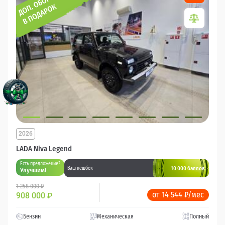
2026
LADA Niva Legend
Есть предложение?
10 000 баллов
Ваш кешбек
Улучшим!
1 258 000 ₽
от 14 544 ₽/мес
908 000
₽
Бензин
Механическая
Полный