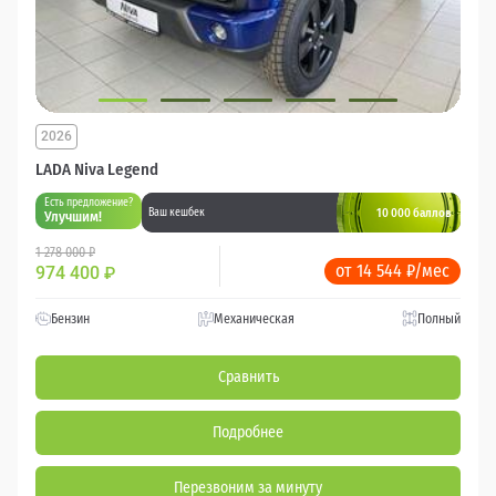
2026
LADA Niva Legend
Есть предложение?
10 000 баллов
Ваш кешбек
Улучшим!
1 278 000 ₽
от 14 544 ₽/мес
974 400
₽
Бензин
Механическая
Полный
Сравнить
Подробнее
Перезвоним за минуту