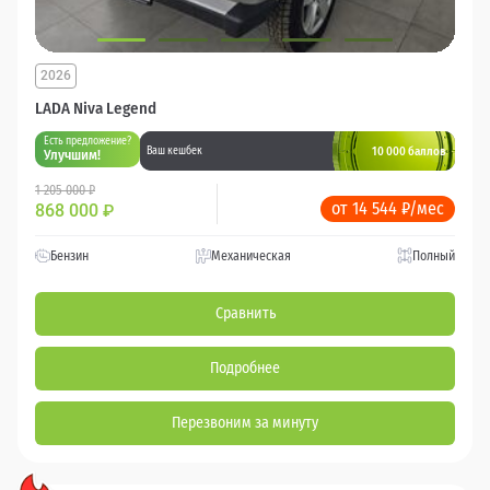
2026
LADA Niva Legend
Есть предложение?
10 000 баллов
Ваш кешбек
Улучшим!
1 205 000 ₽
от 14 544 ₽/мес
868 000
₽
Бензин
Механическая
Полный
Сравнить
Подробнее
Перезвоним за минуту