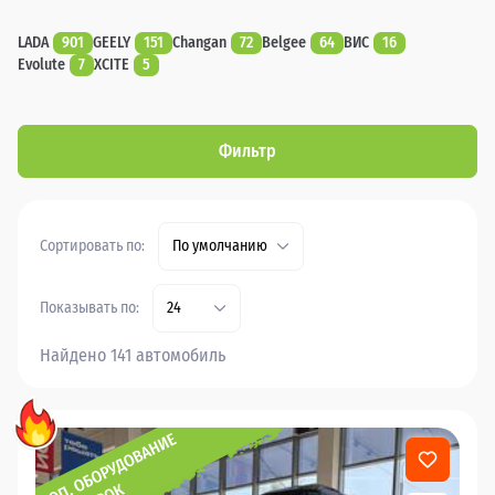
LADA
901
GEELY
151
Changan
72
Belgee
64
ВИС
16
Evolute
7
XCITE
5
Фильтр
Сортировать по:
По умолчанию
Показывать по:
24
Найдено 141 автомобиль