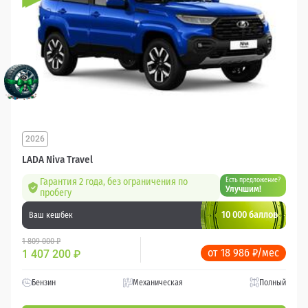
2026
LADA Niva Travel
Гарантия 2 года, без ограничения по
Есть предложение?
Улучшим!
пробегу
10 000 баллов
Ваш кешбек
1 809 000 ₽
от 18 986 ₽/мес
1 407 200
₽
Бензин
Механическая
Полный