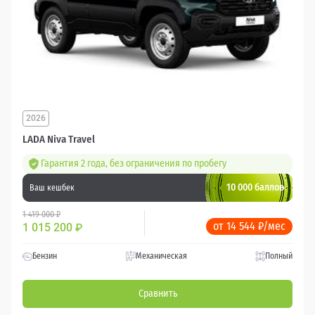
2026
LADA Niva Travel
Гарантия 2 года, без ограничения по пробегу
10 000 баллов
Ваш кешбек
1 419 000 ₽
от 14 544 ₽/мес
1 015 200
₽
Бензин
Механическая
Полный
Сравнить