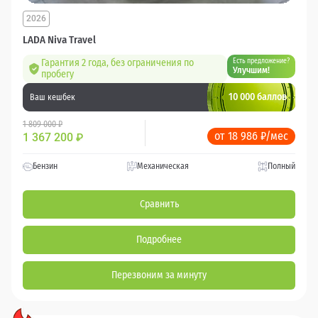
2026
LADA Niva Travel
Гарантия 2 года, без ограничения по
Есть предложение?
Улучшим!
пробегу
10 000 баллов
Ваш кешбек
1 809 000 ₽
от 18 986 ₽/мес
1 367 200
₽
Бензин
Механическая
Полный
Сравнить
Подробнее
Перезвоним за минуту