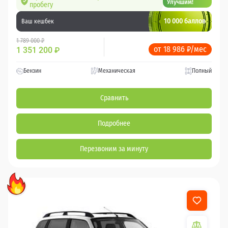
Улучшим!
пробегу
10 000 баллов
Ваш кешбек
1 789 000 ₽
от 18 986 ₽/мес
1 351 200
₽
Бензин
Механическая
Полный
Сравнить
Подробнее
Перезвоним за минуту