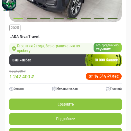
2025
LADA Niva Travel
Гарантия 2 года, без ограничения по
Есть предложение?
Улучшим!
пробегу
10 000 баллов
Ваш кешбек
1 603 000 ₽
от 14 544 ₽/мес
1 242 400
₽
Бензин
Механическая
Полный
Сравнить
Подробнее