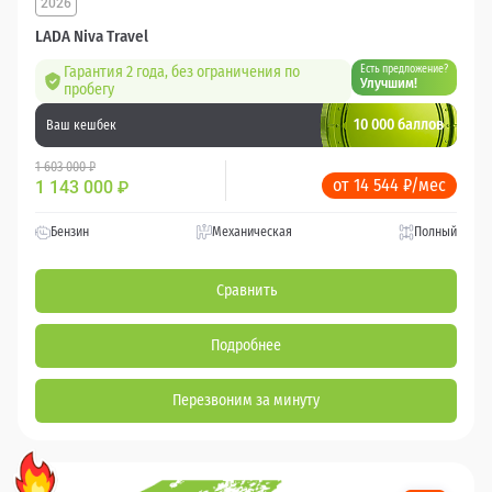
2026
LADA Niva Travel
Гарантия 2 года, без ограничения по
Есть предложение?
Улучшим!
пробегу
10 000 баллов
Ваш кешбек
1 603 000 ₽
от 14 544 ₽/мес
1 143 000
₽
Бензин
Механическая
Полный
Сравнить
Подробнее
Перезвоним за минуту