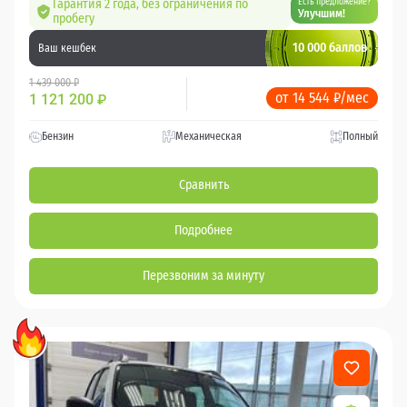
Гарантия 2 года, без ограничения по
Есть предложение?
Улучшим!
пробегу
10 000 баллов
Ваш кешбек
1 439 000 ₽
от 14 544 ₽/мес
1 121 200
₽
Бензин
Механическая
Полный
Сравнить
Подробнее
Перезвоним за минуту