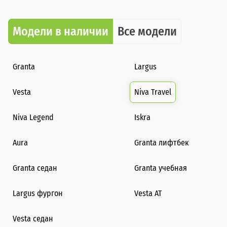
Модели в наличии
Все модели
Granta
Largus
Vesta
Niva Travel
Niva Legend
Iskra
Aura
Granta лифтбек
Granta седан
Granta учебная
Largus фургон
Vesta AT
Vesta седан