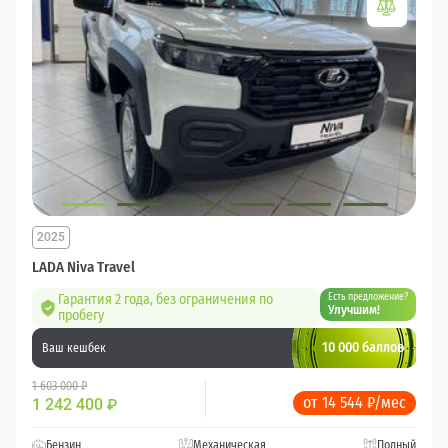
2025
LADA Niva Travel
Гарантия 2 года, без ограничения по
Есть предложение?
Улучшим!
пробегу
10 000 баллов
Ваш кешбек
1 603 000 ₽
от 14 544 ₽/мес
1 242 400
₽
Бензин
Механическая
Полный