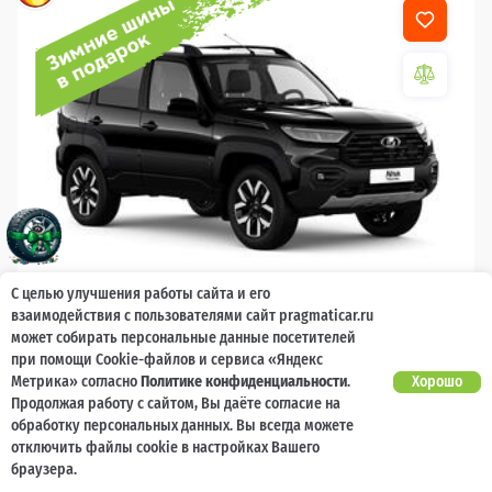
С целью улучшения работы сайта и его
взаимодействия с пользователями сайт pragmaticar.ru
2026
может собирать персональные данные посетителей
LADA Niva Travel
при помощи Cookie-файлов и сервиса «Яндекс
Метрика» согласно
Политике конфиденциальности
.
Хорошо
Гарантия 2 года, без ограничения по
Есть предложение?
Продолжая работу с сайтом, Вы даёте согласие на
Улучшим!
пробегу
обработку персональных данных. Вы всегда можете
отключить файлы cookie в настройках Вашего
10 000 баллов
Ваш кешбек
браузера.
1 789 000 ₽