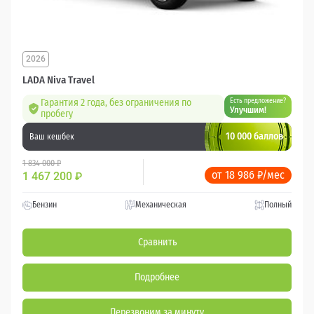
2026
LADA Niva Travel
Гарантия 2 года, без ограничения по
Есть предложение?
Улучшим!
пробегу
10 000 баллов
Ваш кешбек
1 834 000 ₽
от 18 986 ₽/мес
1 467 200
₽
Бензин
Механическая
Полный
Сравнить
Подробнее
Перезвоним за минуту