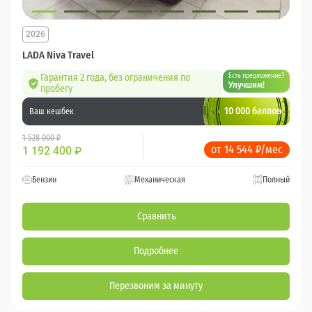
2026
LADA Niva Travel
Гарантия 2 года, без ограничения по
Есть предложение?
Улучшим!
пробегу
10 000 баллов
Ваш кешбек
1 528 000 ₽
от 14 544 ₽/мес
1 192 400
₽
Бензин
Механическая
Полный
Сравнить
Подробнее
Перезвоним за минуту