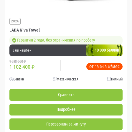
2026
LADA Niva Travel
Гарантия 2 года, без ограничения по пробегу
10 000 баллов
Ваш кешбек
1 528 000 ₽
от 14 544 ₽/мес
1 102 400
₽
Бензин
Механическая
Полный
Сравнить
Подробнее
Перезвоним за минуту