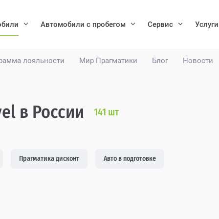
обили
Автомобили с пробегом
Сервис
Услуги
рамма лояльности
Мир Прагматики
Блог
Новости
el в России
141
шт
Прагматика дисконт
Авто в подготовке