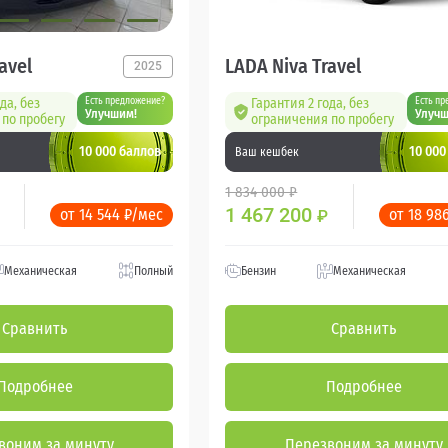
avel
LADA Niva Travel
2025
да, без
Есть предложение?
Гарантия 2 года, без
Есть пр
Улучшим!
Улучш
по пробегу
ограничения по пробегу
10 000 баллов
10 000
Ваш кешбек
1 834 000 ₽
1 467 200
от 14 544 ₽/мес
от 18 98
₽
Механическая
Полный
Бензин
Механическая
Сравнить
Сравнить
Подробнее
Подробнее
воним за минуту
Перезвоним за минуту