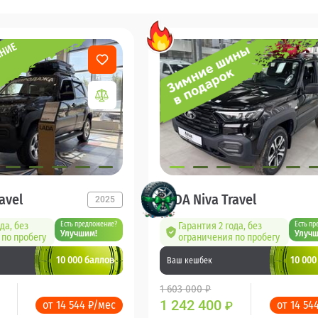
avel
LADA Niva Travel
2025
да, без
Есть предложение?
Гарантия 2 года, без
Есть пр
Улучшим!
Улучш
по пробегу
ограничения по пробегу
10 000 баллов
10 000
Ваш кешбек
1 603 000 ₽
1 242 400
от 14 544 ₽/мес
от 14 54
₽