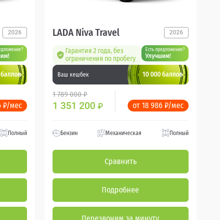
LADA Niva Travel
2026
2026
едложение?
Гарантия 2 года, без
Есть предложение?
им!
Улучшим!
ограничения по пробегу
 баллов
10 000 баллов
Ваш кешбек
1 789 000 ₽
1 351 200
6 ₽/мес
от 18 986 ₽/мес
₽
Полный
Бензин
Механическая
Полный
Сравнить
Подробнее
Перезвоним за минуту