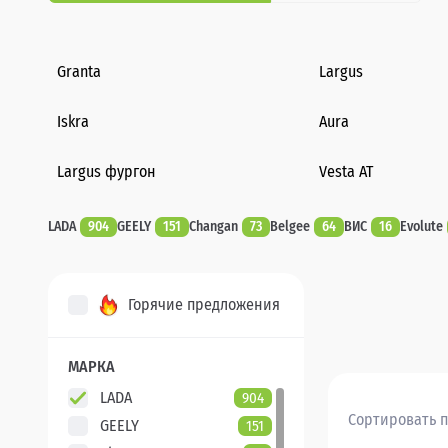
Granta
Largus
Iskra
Aura
Largus фургон
Vesta AT
LADA
904
GEELY
151
Changan
73
Belgee
64
ВИС
16
Evolute
Горячие предложения
МАРКА
LADA
904
Сортировать п
GEELY
151