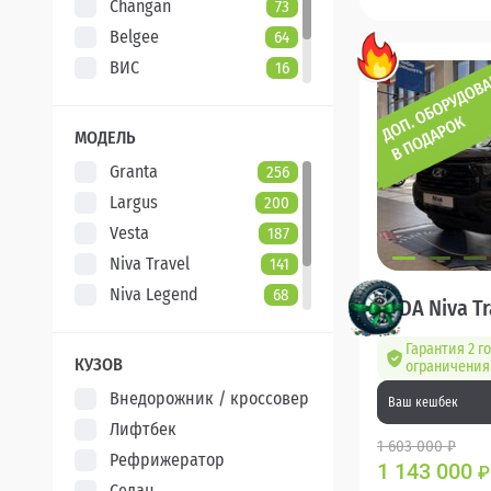
Changan
73
Belgee
64
ВИС
16
Evolute
7
XCITE
5
МОДЕЛЬ
Granta
256
Largus
200
Vesta
187
Niva Travel
141
Niva Legend
68
LADA Niva Tr
Iskra
47
Гарантия 2 го
Aura
5
КУЗОВ
ограничения 
Внедорожник / кроссовер
Ваш кешбек
Лифтбек
1 603 000 ₽
Рефрижератор
1 143 000
₽
Седан