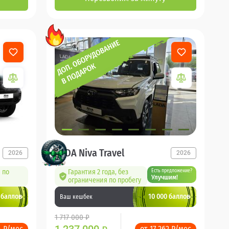
LADA Niva Travel
2026
2026
 по
Гарантия 2 года, без
Есть предложение?
Улучшим!
ограничения по пробегу
 баллов
10 000 баллов
Ваш кешбек
1 717 000 ₽
4 ₽/мес
от 17 262 ₽/мес