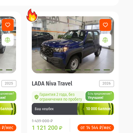
LADA Niva Travel
2025
2026
едложение?
Гарантия 2 года, без
Есть предложение?
им!
Улучшим!
ограничения по пробегу
 баллов
10 000 баллов
Ваш кешбек
1 439 000 ₽
1 121 200
4 ₽/мес
от 14 544 ₽/мес
₽