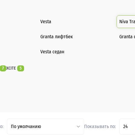
Vesta
Niva Tr
Granta лифтбек
Granta 
Vesta седан
7
XCITE
5
о:
По умолчанию
Показывать по:
24