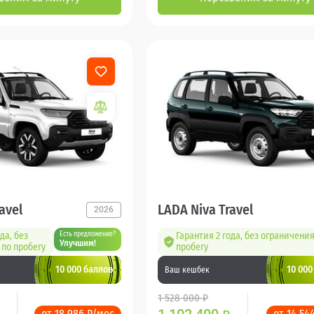
avel
LADA Niva Travel
2026
да, без
Есть предложение?
Гарантия 2 года, без ограничения
Улучшим!
по пробегу
пробегу
10 000 баллов
10 000
Ваш кешбек
1 528 000 ₽
от 18 986 ₽/мес
от 14 54