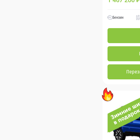
1 467 200
₽
Бензин
Перез