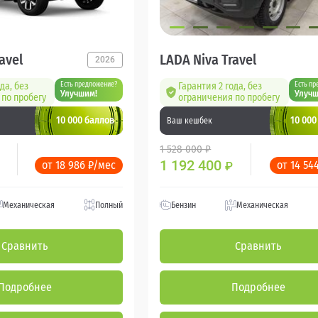
avel
LADA Niva Travel
2026
да, без
Есть предложение?
Гарантия 2 года, без
Есть пр
Улучшим!
Улучш
по пробегу
ограничения по пробегу
10 000 баллов
10 000
Ваш кешбек
1 528 000 ₽
1 192 400
от 18 986 ₽/мес
от 14 54
₽
Механическая
Полный
Бензин
Механическая
Сравнить
Сравнить
Подробнее
Подробнее