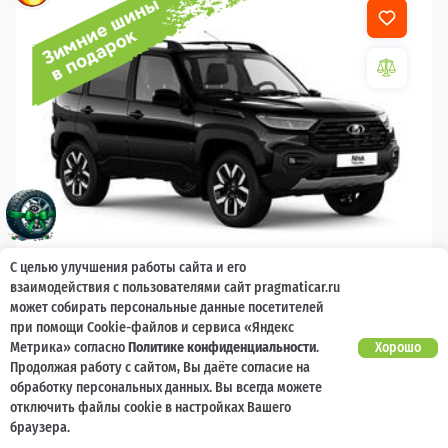
С целью улучшения работы сайта и его
взаимодействия с пользователями сайт pragmaticar.ru
2026
может собирать персональные данные посетителей
LADA Niva Travel
при помощи Cookie-файлов и сервиса «Яндекс
Метрика» согласно
Политике конфиденциальности
.
Хорошо
Гарантия 2 года, без ограничения по
Есть предложение?
Продолжая работу с сайтом, Вы даёте согласие на
Улучшим!
пробегу
обработку персональных данных. Вы всегда можете
отключить файлы cookie в настройках Вашего
10 000 баллов
Ваш кешбек
браузера.
1 789 000 ₽