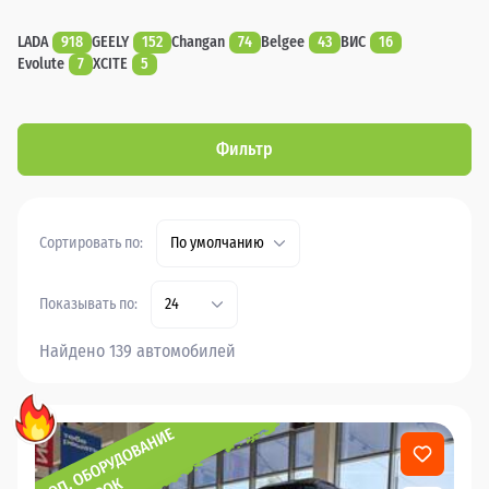
LADA
918
GEELY
152
Changan
74
Belgee
43
ВИС
16
Evolute
7
XCITE
5
Фильтр
Сортировать по:
По умолчанию
Показывать по:
24
Найдено 139 автомобилей