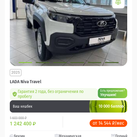
2025
LADA Niva Travel
Гарантия 2 года, без ограничения по
Есть предложение?
Улучшим!
пробегу
10 000 баллов
Ваш кешбек
1 603 000 ₽
от 14 544 ₽/мес
1 242 400
₽
Бензин
Механическая
Полный