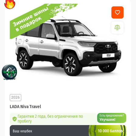
2026
LADA Niva Travel
Гарантия 2 года, без ограничения по
Есть предложение?
Улучшим!
пробегу
10 000 баллов
Ваш кешбек