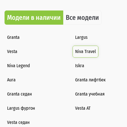
Модели в наличии
Все модели
Granta
Largus
Vesta
Niva Travel
Niva Legend
Iskra
Aura
Granta лифтбек
Granta седан
Granta учебная
Largus фургон
Vesta AT
Vesta седан