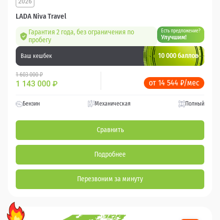
2026
LADA Niva Travel
Гарантия 2 года, без ограничения по
Есть предложение?
Улучшим!
пробегу
10 000 баллов
Ваш кешбек
1 603 000 ₽
от 14 544 ₽/мес
1 143 000
₽
Бензин
Механическая
Полный
Сравнить
Подробнее
Перезвоним за минуту