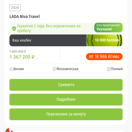
2026
LADA Niva Travel
Гарантия 2 года, без ограничения по
Есть предложение?
Улучшим!
пробегу
10 000 баллов
Ваш кешбек
1 809 000 ₽
от 18 986 ₽/мес
1 367 200
₽
Бензин
Механическая
Полный
Сравнить
Подробнее
Перезвоним за минуту