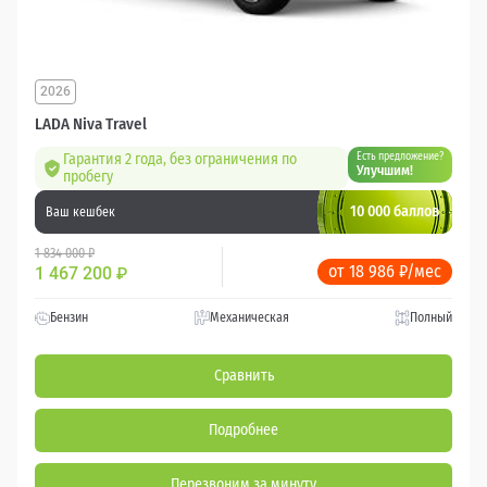
2026
LADA Niva Travel
Гарантия 2 года, без ограничения по
Есть предложение?
Улучшим!
пробегу
10 000 баллов
Ваш кешбек
1 834 000 ₽
от 18 986 ₽/мес
1 467 200
₽
Бензин
Механическая
Полный
Сравнить
Подробнее
Перезвоним за минуту