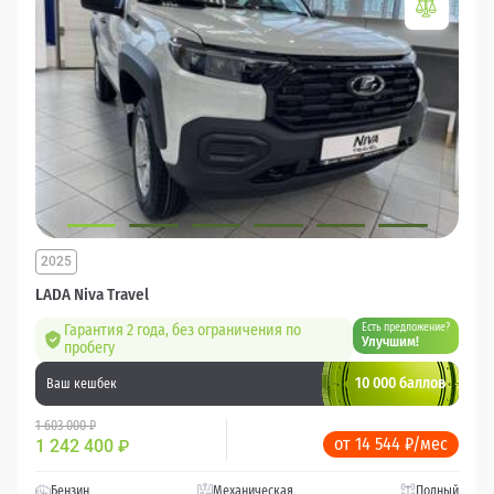
2025
LADA Niva Travel
Гарантия 2 года, без ограничения по
Есть предложение?
Улучшим!
пробегу
10 000 баллов
Ваш кешбек
1 603 000 ₽
от 14 544 ₽/мес
1 242 400
₽
Бензин
Механическая
Полный