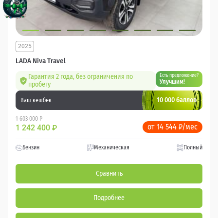
2025
LADA Niva Travel
Гарантия 2 года, без ограничения по
Есть предложение?
Улучшим!
пробегу
10 000 баллов
Ваш кешбек
1 603 000 ₽
от 14 544 ₽/мес
1 242 400
₽
Бензин
Механическая
Полный
Сравнить
Подробнее