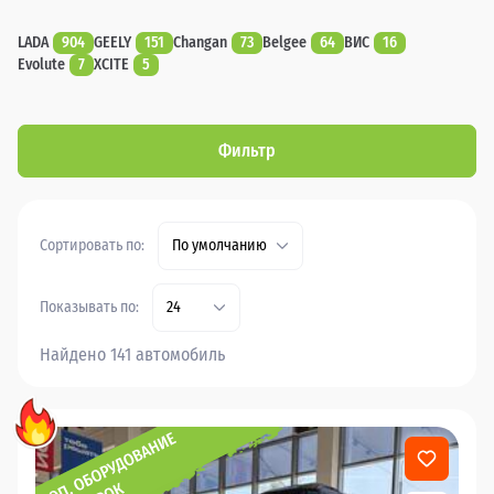
LADA
904
GEELY
151
Changan
73
Belgee
64
ВИС
16
Evolute
7
XCITE
5
Фильтр
Сортировать по:
По умолчанию
Показывать по:
24
Найдено 141 автомобиль