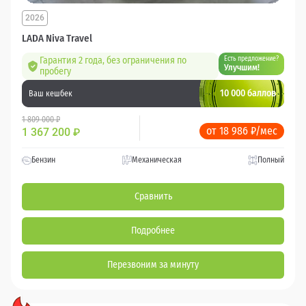
2026
LADA Niva Travel
Гарантия 2 года, без ограничения по
Есть предложение?
Улучшим!
пробегу
10 000 баллов
Ваш кешбек
1 809 000 ₽
от 18 986 ₽/мес
1 367 200
₽
Бензин
Механическая
Полный
Сравнить
Подробнее
Перезвоним за минуту