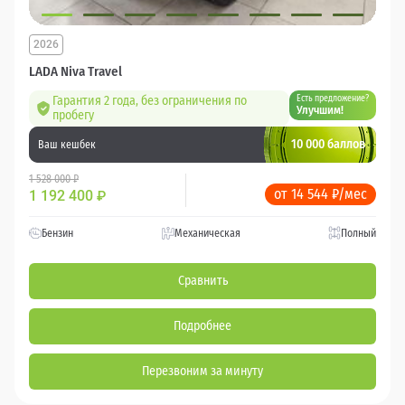
2026
LADA Niva Travel
Гарантия 2 года, без ограничения по
Есть предложение?
Улучшим!
пробегу
10 000 баллов
Ваш кешбек
1 528 000 ₽
от 14 544 ₽/мес
1 192 400
₽
Бензин
Механическая
Полный
Сравнить
Подробнее
Перезвоним за минуту