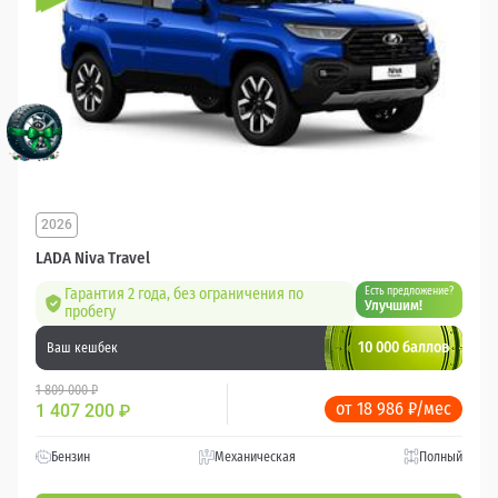
2026
LADA Niva Travel
Гарантия 2 года, без ограничения по
Есть предложение?
Улучшим!
пробегу
10 000 баллов
Ваш кешбек
1 809 000 ₽
от 18 986 ₽/мес
1 407 200
₽
Бензин
Механическая
Полный