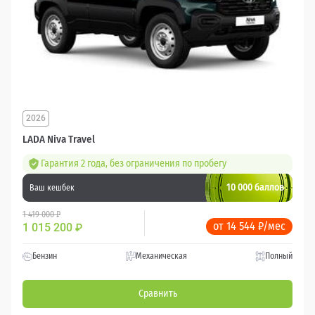
2026
LADA Niva Travel
Гарантия 2 года, без ограничения по пробегу
10 000 баллов
Ваш кешбек
1 419 000 ₽
от 14 544 ₽/мес
1 015 200
₽
Бензин
Механическая
Полный
Сравнить