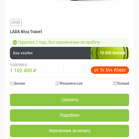
2026
LADA Niva Travel
Гарантия 2 года, без ограничения по пробегу
10 000 баллов
Ваш кешбек
1 528 000 ₽
от 14 544 ₽/мес
1 102 400
₽
Бензин
Механическая
Полный
Сравнить
Подробнее
Перезвоним за минуту