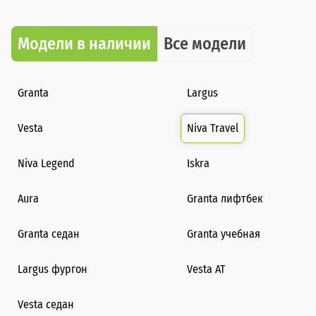
Модели в наличии
Все модели
Granta
Largus
Vesta
Niva Travel
Niva Legend
Iskra
Aura
Granta лифтбек
Granta седан
Granta учебная
Largus фургон
Vesta AT
Vesta седан