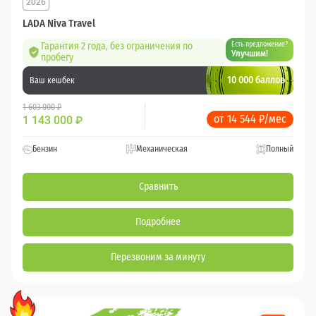
2026
LADA Niva Travel
Гарантия 2 года, без ограничения по
Есть предложение?
Улучшим!
пробегу
10 000 баллов
Ваш кешбек
1 603 000 ₽
от 14 544 ₽/мес
1 143 000
₽
Бензин
Механическая
Полный
Сравнить
Подробнее
Перезвоним за минуту