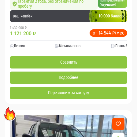
Гарантия 2 года, без ограничения по
Есть предложение?
Улучшим!
пробегу
10 000 баллов
Ваш кешбек
1 439 000 ₽
от 14 544 ₽/мес
1 121 200
₽
Бензин
Механическая
Полный
Сравнить
Подробнее
Перезвоним за минуту