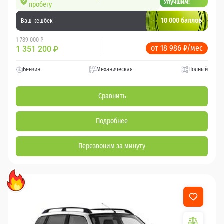
Улучшим!
пробегу
10 000 баллов
Ваш кешбек
1 789 000 ₽
от 18 986 ₽/мес
1 351 200
₽
Бензин
Механическая
Полный
Сравнить
Подробнее
Перезвоним за минуту