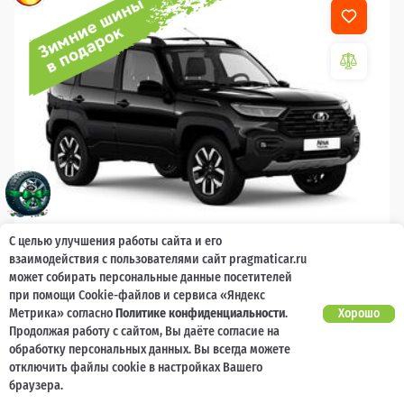
С целью улучшения работы сайта и его
взаимодействия с пользователями сайт pragmaticar.ru
2026
может собирать персональные данные посетителей
LADA Niva Travel
при помощи Cookie-файлов и сервиса «Яндекс
Метрика» согласно
Политике конфиденциальности
.
Хорошо
Гарантия 2 года, без ограничения по
Есть предложение?
Продолжая работу с сайтом, Вы даёте согласие на
Улучшим!
пробегу
обработку персональных данных. Вы всегда можете
отключить файлы cookie в настройках Вашего
10 000 баллов
Ваш кешбек
браузера.
1 789 000 ₽