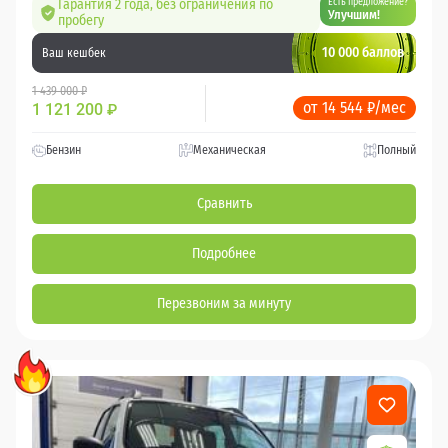
Гарантия 2 года, без ограничения по
Есть предложение?
Улучшим!
пробегу
10 000 баллов
Ваш кешбек
1 439 000 ₽
от 14 544 ₽/мес
1 121 200
₽
Бензин
Механическая
Полный
Сравнить
Подробнее
Перезвоним за минуту