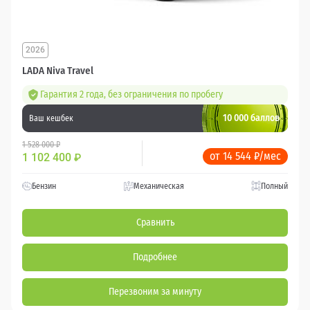
2026
LADA Niva Travel
Гарантия 2 года, без ограничения по пробегу
10 000 баллов
Ваш кешбек
1 528 000 ₽
от 14 544 ₽/мес
1 102 400
₽
Бензин
Механическая
Полный
Сравнить
Подробнее
Перезвоним за минуту