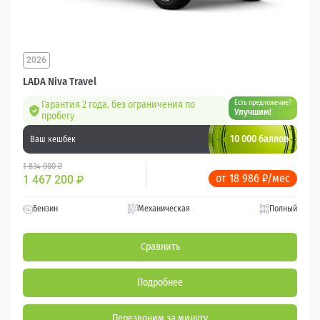
2026
LADA Niva Travel
Гарантия 2 года, без ограничения по
Есть предложение?
Улучшим!
пробегу
10 000 баллов
Ваш кешбек
1 834 000 ₽
от 18 986 ₽/мес
1 467 200
₽
Бензин
Механическая
Полный
Сравнить
Подробнее
Перезвоним за минуту