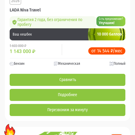
2026
LADA Niva Travel
Гарантия 2 года, без ограничения по
Есть предложение?
Улучшим!
пробегу
10 000 баллов
Ваш кешбек
1 603 000 ₽
от 14 544 ₽/мес
1 143 000
₽
Бензин
Механическая
Полный
Сравнить
Подробнее
Перезвоним за минуту