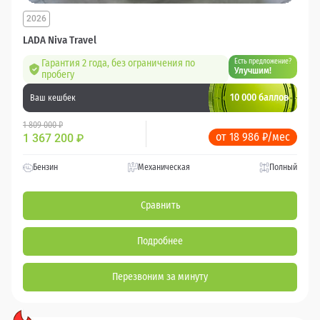
2026
LADA Niva Travel
Гарантия 2 года, без ограничения по
Есть предложение?
Улучшим!
пробегу
10 000 баллов
Ваш кешбек
1 809 000 ₽
от 18 986 ₽/мес
1 367 200
₽
Бензин
Механическая
Полный
Сравнить
Подробнее
Перезвоним за минуту