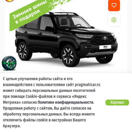
С целью улучшения работы сайта и его
взаимодействия с пользователями сайт pragmaticar.ru
2026
может собирать персональные данные посетителей
LADA Niva Travel
при помощи Cookie-файлов и сервиса «Яндекс
Метрика» согласно
Политике конфиденциальности
.
Хорошо
Гарантия 2 года, без ограничения по
Есть предложение?
Продолжая работу с сайтом, Вы даёте согласие на
Улучшим!
пробегу
обработку персональных данных. Вы всегда можете
отключить файлы cookie в настройках Вашего
10 000 баллов
Ваш кешбек
браузера.
1 789 000 ₽