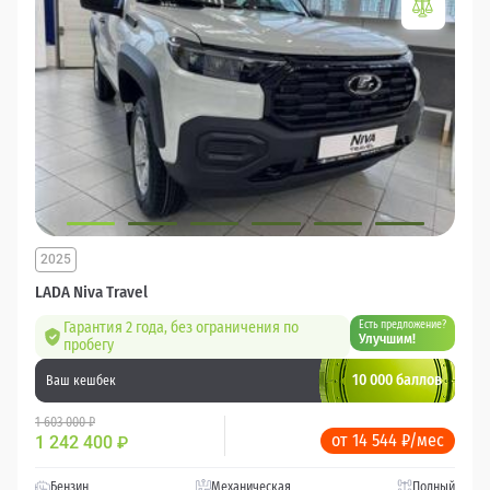
2025
LADA Niva Travel
Гарантия 2 года, без ограничения по
Есть предложение?
Улучшим!
пробегу
10 000 баллов
Ваш кешбек
1 603 000 ₽
от 14 544 ₽/мес
1 242 400
₽
Бензин
Механическая
Полный