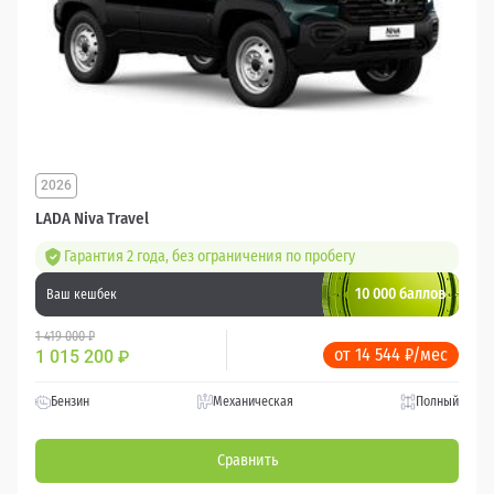
2026
LADA Niva Travel
Гарантия 2 года, без ограничения по пробегу
10 000 баллов
Ваш кешбек
1 419 000 ₽
от 14 544 ₽/мес
1 015 200
₽
Бензин
Механическая
Полный
Сравнить