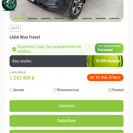
2025
LADA Niva Travel
Гарантия 2 года, без ограничения по
Есть предложение?
Улучшим!
пробегу
10 000 баллов
Ваш кешбек
1 603 000 ₽
от 14 544 ₽/мес
1 242 400
₽
Бензин
Механическая
Полный
Сравнить
Подробнее