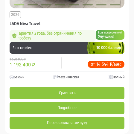
2026
LADA Niva Travel
Гарантия 2 года, без ограничения по
Есть предложение?
Улучшим!
пробегу
10 000 баллов
Ваш кешбек
1 528 000 ₽
от 14 544 ₽/мес
1 192 400
₽
Бензин
Механическая
Полный
Сравнить
Подробнее
Перезвоним за минуту