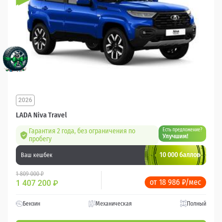
2026
LADA Niva Travel
Гарантия 2 года, без ограничения по
Есть предложение?
Улучшим!
пробегу
10 000 баллов
Ваш кешбек
1 809 000 ₽
от 18 986 ₽/мес
1 407 200
₽
Бензин
Механическая
Полный