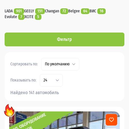
LADA
901
GEELY
151
Changan
72
Belgee
64
ВИС
16
Evolute
7
XCITE
5
Фильтр
Сортировать по:
По умолчанию
Показывать по:
24
Найдено 141 автомобиль