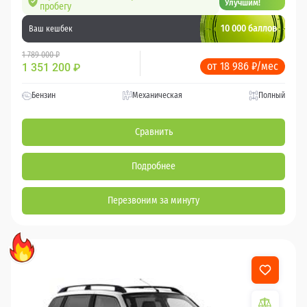
Улучшим!
пробегу
10 000 баллов
Ваш кешбек
1 789 000 ₽
от 18 986 ₽/мес
1 351 200
₽
Бензин
Механическая
Полный
Сравнить
Подробнее
Перезвоним за минуту