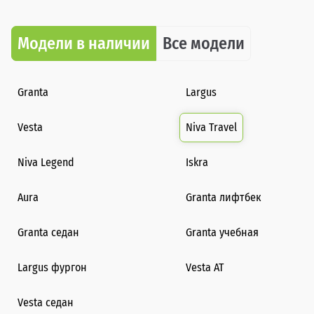
Модели в наличии
Все модели
Granta
Largus
Vesta
Niva Travel
Niva Legend
Iskra
Aura
Granta лифтбек
Granta седан
Granta учебная
Largus фургон
Vesta AT
Vesta седан