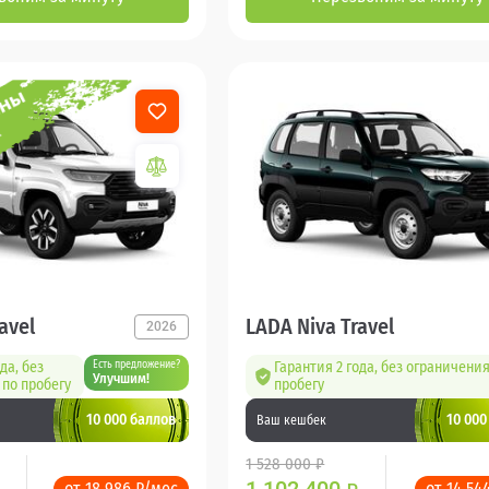
avel
LADA Niva Travel
2026
да, без
Есть предложение?
Гарантия 2 года, без ограничения
Улучшим!
по пробегу
пробегу
10 000 баллов
10 000
Ваш кешбек
1 528 000 ₽
от 18 986 ₽/мес
от 14 54