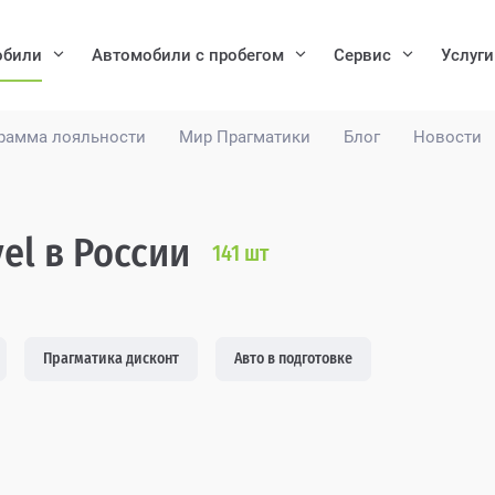
обили
Автомобили с пробегом
Сервис
Услуги
рамма лояльности
Мир Прагматики
Блог
Новости
el в России
141
шт
Прагматика дисконт
Авто в подготовке