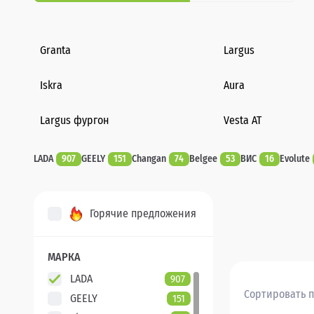
Granta
Largus
Iskra
Aura
Largus фургон
Vesta AT
LADA
907
GEELY
151
Changan
74
Belgee
53
ВИС
16
Evolute
Горячие предложения
МАРКА
LADA
907
Сортировать п
GEELY
151