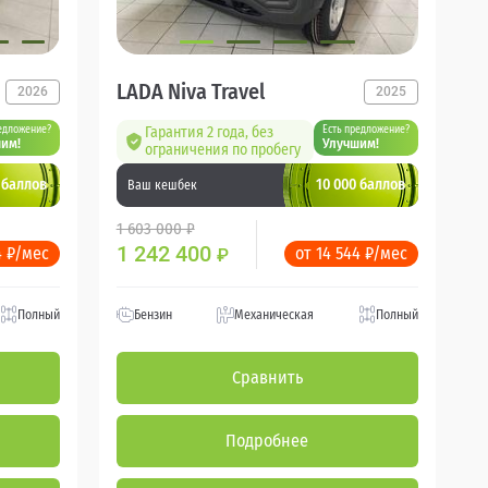
LADA Niva Travel
2026
2025
едложение?
Гарантия 2 года, без
Есть предложение?
им!
Улучшим!
ограничения по пробегу
 баллов
10 000 баллов
Ваш кешбек
1 603 000 ₽
1 242 400
4 ₽/мес
от 14 544 ₽/мес
₽
Полный
Бензин
Механическая
Полный
Сравнить
Подробнее