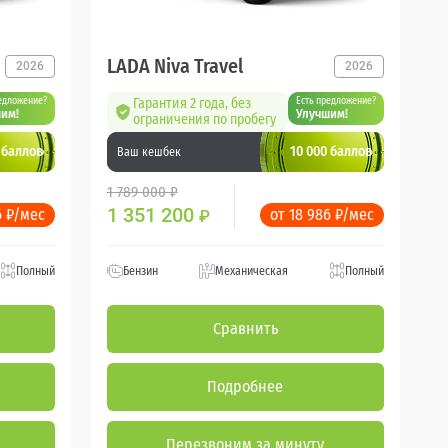
LADA Niva Travel
2026
2026
едложение?
Гарантия 2 года, без
Есть предложение?
им!
Улучшим!
ограничения по пробегу
 баллов
10 000 баллов
Ваш кешбек
1 789 000 ₽
1 351 200
6 ₽/мес
от 18 986 ₽/мес
₽
Полный
Бензин
Механическая
Полный
Сравнить
Подробнее
Перезвоним за минуту