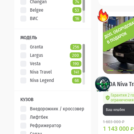
Changan
74
Belgee
53
ВИС
16
Evolute
7
XCITE
5
МОДЕЛЬ
Granta
256
Largus
200
Vesta
190
Niva Travel
141
Niva Legend
68
LADA Niva Tr
Iskra
47
Гарантия 2 го
Aura
5
КУЗОВ
ограничения 
Внедорожник / кроссовер
Ваш кешбек
Лифтбек
1 603 000 ₽
Рефрижератор
1 143 000
₽
Седан