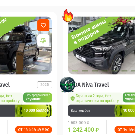
avel
LADA Niva Travel
2025
да, без
Есть предложение?
Гарантия 2 года, без
Есть пр
Улучшим!
Улучш
по пробегу
ограничения по пробегу
10 000 баллов
10 000
Ваш кешбек
1 603 000 ₽
1 242 400
от 14 544 ₽/мес
от 14 54
₽