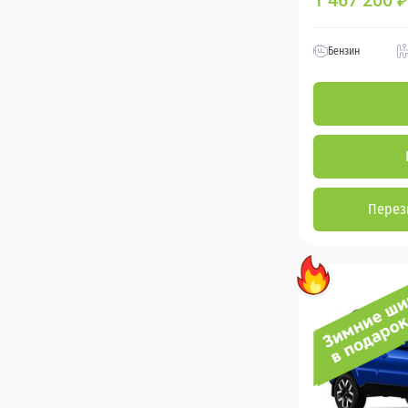
1 467 200
₽
Бензин
Перез