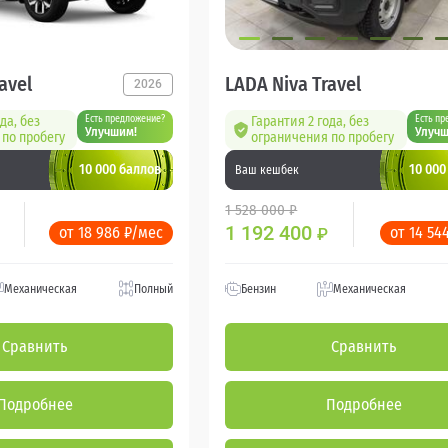
avel
LADA Niva Travel
2026
да, без
Есть предложение?
Гарантия 2 года, без
Есть пр
Улучшим!
Улучш
по пробегу
ограничения по пробегу
10 000 баллов
10 000
Ваш кешбек
1 528 000 ₽
1 192 400
от 18 986 ₽/мес
от 14 54
₽
Механическая
Полный
Бензин
Механическая
Сравнить
Сравнить
Подробнее
Подробнее