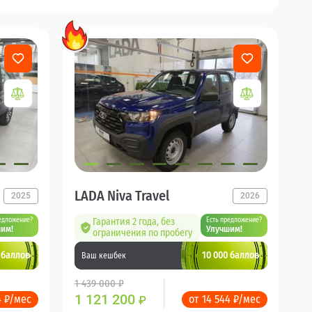
LADA Niva Travel
2025
2026
едложение?
Гарантия 2 года, без
Есть предложение?
им!
Улучшим!
ограничения по пробегу
 баллов
10 000 баллов
Ваш кешбек
1 439 000 ₽
1 121 200
4 ₽/мес
от 14 544 ₽/мес
₽