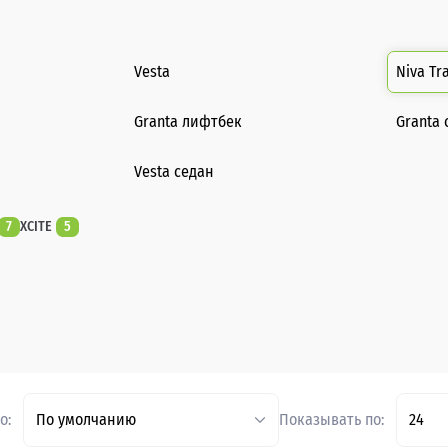
Vesta
Niva Tr
Granta лифтбек
Granta 
Vesta седан
7
XCITE
5
о:
По умолчанию
Показывать по:
24