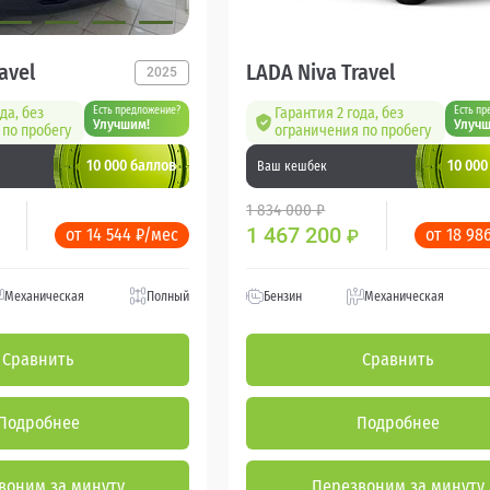
avel
LADA Niva Travel
2025
да, без
Есть предложение?
Гарантия 2 года, без
Есть пр
Улучшим!
Улучш
по пробегу
ограничения по пробегу
10 000 баллов
10 000
Ваш кешбек
1 834 000 ₽
1 467 200
от 14 544 ₽/мес
от 18 98
₽
Механическая
Полный
Бензин
Механическая
Сравнить
Сравнить
Подробнее
Подробнее
воним за минуту
Перезвоним за минуту