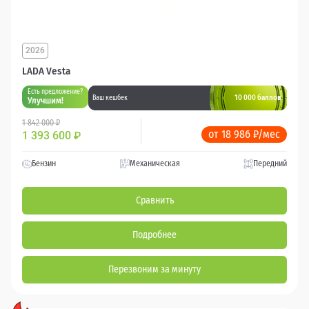
2026
LADA Vesta
Есть предложение?
10 000 баллов
Ваш кешбек
Улучшим!
1 842 000 ₽
от 18 986 ₽/мес
1 393 600
₽
Бензин
Механическая
Передний
Сравнить
Подробнее
Перезвоним за минуту