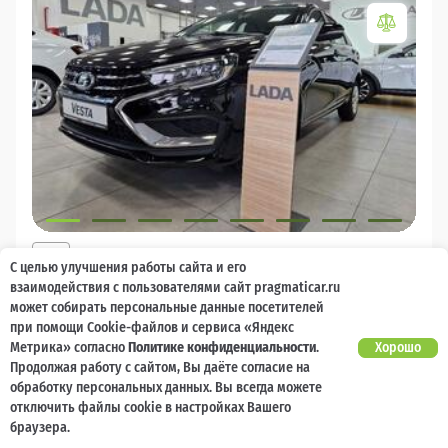
2026
С целью улучшения работы сайта и его
LADA Vesta
взаимодействия с пользователями сайт pragmaticar.ru
может собирать персональные данные посетителей
Есть предложение?
10 000 баллов
Ваш кешбек
Улучшим!
при помощи Cookie-файлов и сервиса «Яндекс
Метрика» согласно
Политике конфиденциальности
.
Хорошо
1 785 000 ₽
Продолжая работу с сайтом, Вы даёте согласие на
от 18 986 ₽/мес
1 348 000
₽
обработку персональных данных. Вы всегда можете
отключить файлы cookie в настройках Вашего
Бензин
Механическая
Передний
браузера.