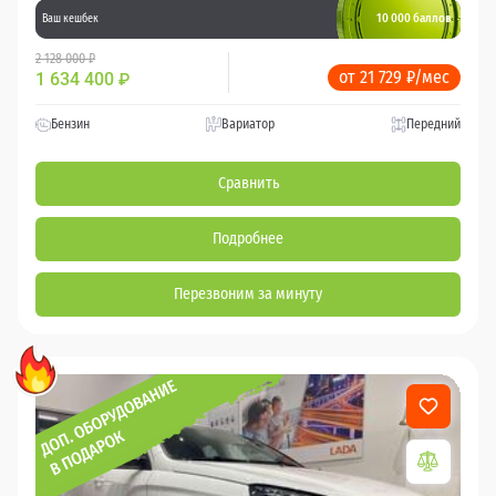
10 000 баллов
Ваш кешбек
2 128 000 ₽
от 21 729 ₽/мес
1 634 400
₽
Бензин
Вариатор
Передний
Сравнить
Подробнее
Перезвоним за минуту