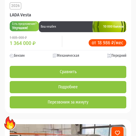
2026
LADA Vesta
Есть предложение?
10 000 баллов
Ваш кешбек
Улучшим!
1 805 000 ₽
от 18 986 ₽/мес
1 364 000
₽
Бензин
Механическая
Передний
Сравнить
Подробнее
Перезвоним за минуту