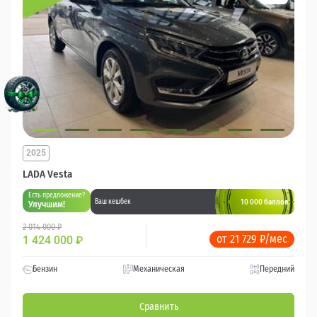
2025
LADA Vesta
Есть предложение?
10 000 баллов
Ваш кешбек
Улучшим!
2 014 000 ₽
от 21 729 ₽/мес
1 424 000
₽
Бензин
Механическая
Передний
Сравнить