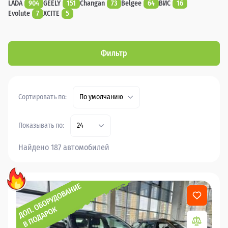
LADA
904
GEELY
151
Changan
73
Belgee
64
ВИС
16
Evolute
7
XCITE
5
Фильтр
Сортировать по:
По умолчанию
Показывать по:
24
Найдено 187 автомобилей