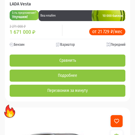
LADA Vesta
Есть предложение?
10 000 баллов
Ваш кешбек
Улучшим!
2 271 000 ₽
от 21 729 ₽/мес
1 671 000
₽
Бензин
Вариатор
Передний
Сравнить
Подробнее
Перезвоним за минуту