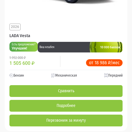
2026
LADA Vesta
Есть предложение?
10 000 баллов
Ваш кешбек
Улучшим!
1 992 000 ₽
от 18 986 ₽/мес
1 505 600
₽
Бензин
Механическая
Передний
Сравнить
Подробнее
Перезвоним за минуту