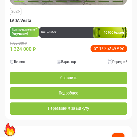
2026
LADA Vesta
Есть предложение?
10 000 баллов
Ваш кешбек
Улучшим!
1 755 000 ₽
от 17 262 ₽/мес
1 324 000
₽
Бензин
Вариатор
Передний
Сравнить
Подробнее
Перезвоним за минуту