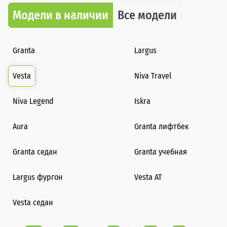
Модели в наличии
Все модели
Granta
Largus
Vesta
Niva Travel
Niva Legend
Iskra
Aura
Granta лифтбек
Granta седан
Granta учебная
Largus фургон
Vesta AT
Vesta седан