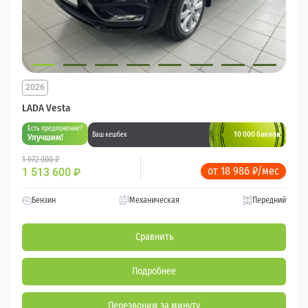
2026
LADA Vesta
Есть предложение?
10 000 баллов
Ваш кешбек
Улучшим!
1 972 000 ₽
от 18 986 ₽/мес
1 513 600
₽
Бензин
Механическая
Передний
Сравнить
Подробнее
Перезвоним за минуту