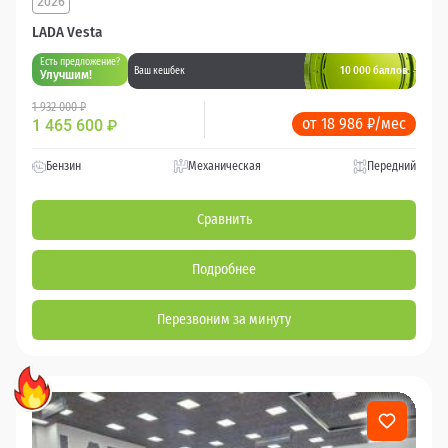
2026
LADA Vesta
Есть предложение?
10 000 баллов
Ваш кешбек
Улучшим!
1 932 000 ₽
от 18 986 ₽/мес
1 465 600
₽
Бензин
Механическая
Передний
Сравнить
Подробнее
Перезвоним за минуту