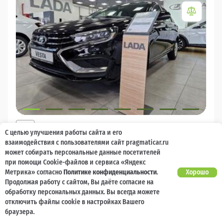
2026
С целью улучшения работы сайта и его
LADA Vesta
взаимодействия с пользователями сайт pragmaticar.ru
может собирать персональные данные посетителей
Есть предложение?
10 000 баллов
Ваш кешбек
Улучшим!
при помощи Cookie-файлов и сервиса «Яндекс
Метрика» согласно
Политике конфиденциальности
.
Хорошо
1 785 000 ₽
Продолжая работу с сайтом, Вы даёте согласие на
от 18 986 ₽/мес
1 348 000
₽
обработку персональных данных. Вы всегда можете
отключить файлы cookie в настройках Вашего
Бензин
Механическая
Передний
браузера.