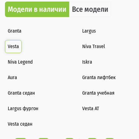
Модели в наличии
Все модели
Granta
Largus
Vesta
Niva Travel
Niva Legend
Iskra
Aura
Granta лифтбек
Granta седан
Granta учебная
Largus фургон
Vesta AT
Vesta седан