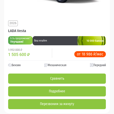
2026
LADA Vesta
Есть предложение?
10 000 баллов
Ваш кешбек
Улучшим!
1 992 000 ₽
от 18 986 ₽/мес
1 505 600
₽
Бензин
Механическая
Передний
Сравнить
Подробнее
Перезвоним за минуту