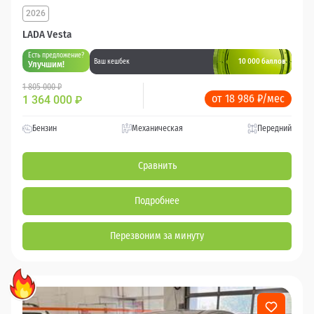
2026
LADA Vesta
Есть предложение?
10 000 баллов
Ваш кешбек
Улучшим!
1 805 000 ₽
от 18 986 ₽/мес
1 364 000
₽
Бензин
Механическая
Передний
Сравнить
Подробнее
Перезвоним за минуту