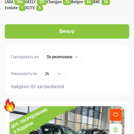
LADA
904
GEELY
151
Changan
73
Belgee
64
ВИС
16
Evolute
7
XCITE
5
Фильтр
Сортировать по:
По умолчанию
Показывать по:
24
Найдено 187 автомобилей