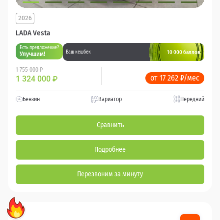
2026
LADA Vesta
Есть предложение?
10 000 баллов
Ваш кешбек
Улучшим!
1 755 000 ₽
от 17 262 ₽/мес
1 324 000
₽
Бензин
Вариатор
Передний
Сравнить
Подробнее
Перезвоним за минуту