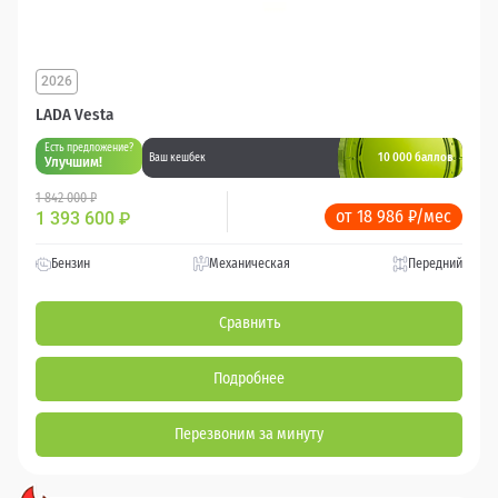
2026
LADA Vesta
Есть предложение?
10 000 баллов
Ваш кешбек
Улучшим!
1 842 000 ₽
от 18 986 ₽/мес
1 393 600
₽
Бензин
Механическая
Передний
Сравнить
Подробнее
Перезвоним за минуту