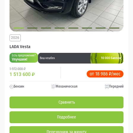
2026
LADA Vesta
Есть предложение?
10 000 баллов
Ваш кешбек
Улучшим!
1 972 000 ₽
от 18 986 ₽/мес
1 513 600
₽
Бензин
Механическая
Передний
Сравнить
Подробнее
Перезвоним за минуту