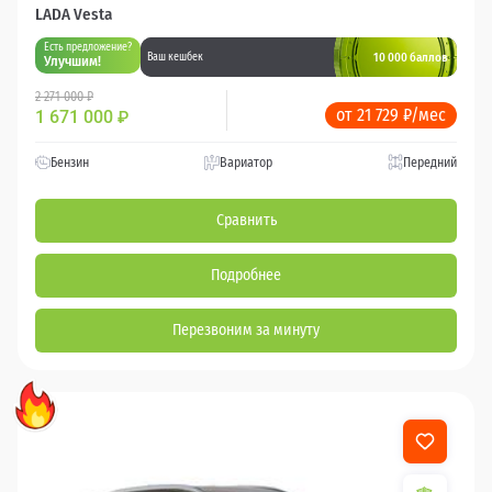
LADA Vesta
Есть предложение?
10 000 баллов
Ваш кешбек
Улучшим!
2 271 000 ₽
от 21 729 ₽/мес
1 671 000
₽
Бензин
Вариатор
Передний
Сравнить
Подробнее
Перезвоним за минуту