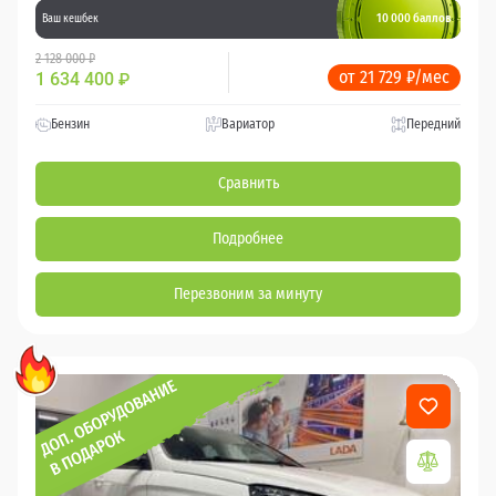
10 000 баллов
Ваш кешбек
2 128 000 ₽
от 21 729 ₽/мес
1 634 400
₽
Бензин
Вариатор
Передний
Сравнить
Подробнее
Перезвоним за минуту