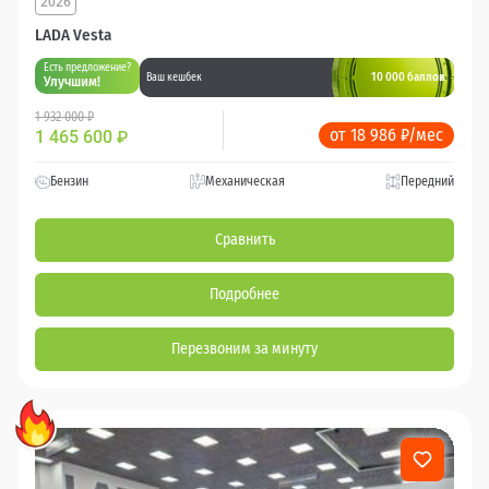
2026
LADA Vesta
Есть предложение?
10 000 баллов
Ваш кешбек
Улучшим!
1 932 000 ₽
от 18 986 ₽/мес
1 465 600
₽
Бензин
Механическая
Передний
Сравнить
Подробнее
Перезвоним за минуту