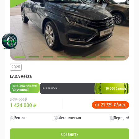
2025
LADA Vesta
Есть предложение?
10 000 баллов
Ваш кешбек
Улучшим!
2 014 000 ₽
от 21 729 ₽/мес
1 424 000
₽
Бензин
Механическая
Передний
Сравнить