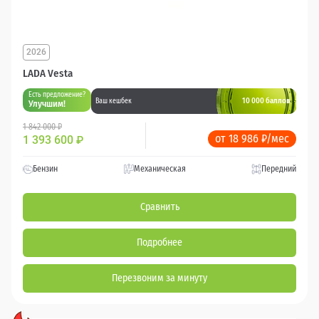
2026
LADA Vesta
Есть предложение?
10 000 баллов
Ваш кешбек
Улучшим!
1 842 000 ₽
от 18 986 ₽/мес
1 393 600
₽
Бензин
Механическая
Передний
Сравнить
Подробнее
Перезвоним за минуту