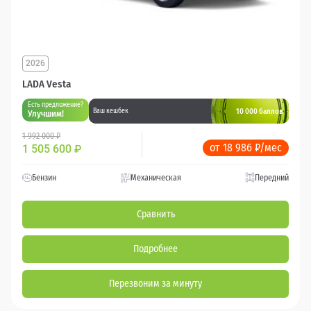
2026
LADA Vesta
Есть предложение?
10 000 баллов
Ваш кешбек
Улучшим!
1 992 000 ₽
от 18 986 ₽/мес
1 505 600
₽
Бензин
Механическая
Передний
Сравнить
Подробнее
Перезвоним за минуту