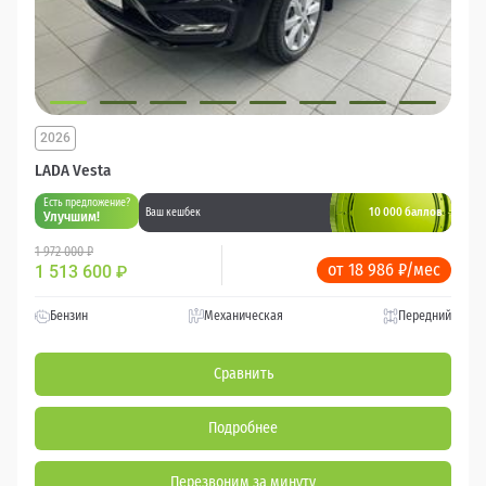
2026
LADA Vesta
Есть предложение?
10 000 баллов
Ваш кешбек
Улучшим!
1 972 000 ₽
от 18 986 ₽/мес
1 513 600
₽
Бензин
Механическая
Передний
Сравнить
Подробнее
Перезвоним за минуту