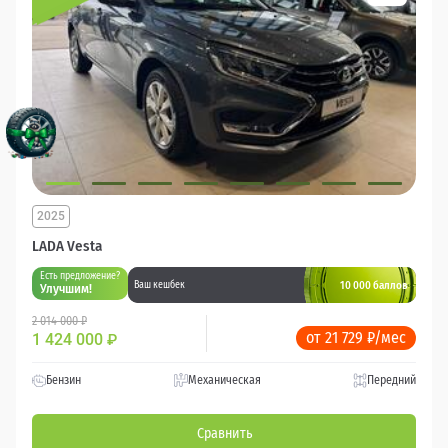
2025
LADA Vesta
Есть предложение?
10 000 баллов
Ваш кешбек
Улучшим!
2 014 000 ₽
от 21 729 ₽/мес
1 424 000
₽
Бензин
Механическая
Передний
Сравнить