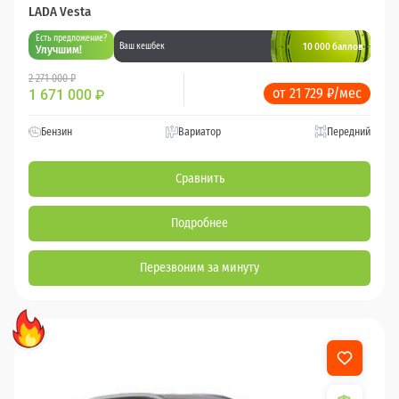
LADA Vesta
Есть предложение?
10 000 баллов
Ваш кешбек
Улучшим!
2 271 000 ₽
от 21 729 ₽/мес
1 671 000
₽
Бензин
Вариатор
Передний
Сравнить
Подробнее
Перезвоним за минуту