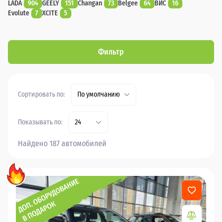
LADA
904
GEELY
151
Changan
73
Belgee
64
ВИС
16
Evolute
7
XCITE
5
Фильтр
Сортировать по:
По умолчанию
Показывать по:
24
Найдено 187 автомобилей