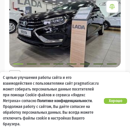
2026
С целью улучшения работы сайта и его
LADA Vesta
взаимодействия с пользователями сайт pragmaticar.ru
может собирать персональные данные посетителей
Есть предложение?
10 000 баллов
Ваш кешбек
Улучшим!
при помощи Cookie-файлов и сервиса «Яндекс
Метрика» согласно
Политике конфиденциальности
.
Хорошо
1 785 000 ₽
Продолжая работу с сайтом, Вы даёте согласие на
от 18 986 ₽/мес
1 348 000
₽
обработку персональных данных. Вы всегда можете
отключить файлы cookie в настройках Вашего
Бензин
Механическая
Передний
браузера.