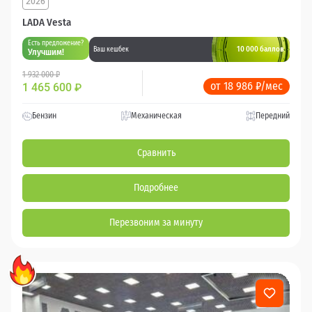
2026
LADA Vesta
Есть предложение?
10 000 баллов
Ваш кешбек
Улучшим!
1 932 000 ₽
от 18 986 ₽/мес
1 465 600
₽
Бензин
Механическая
Передний
Сравнить
Подробнее
Перезвоним за минуту