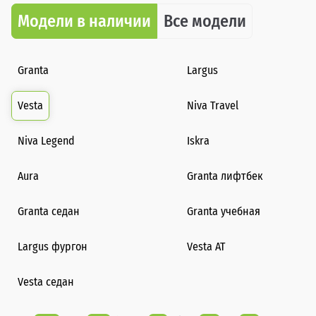
Модели в наличии
Все модели
Granta
Largus
Vesta
Niva Travel
Niva Legend
Iskra
Aura
Granta лифтбек
Granta седан
Granta учебная
Largus фургон
Vesta AT
Vesta седан