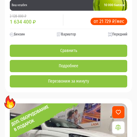
10 000 баллов
Ваш кешбек
2 128 000 ₽
от 21 729 ₽/мес
1 634 400
₽
Бензин
Вариатор
Передний
Сравнить
Подробнее
Перезвоним за минуту