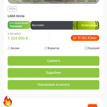
2026
LADA Vesta
Есть предложение?
10 000 баллов
Ваш кешбек
Улучшим!
1 755 000 ₽
от 17 262 ₽/мес
1 324 000
₽
Бензин
Вариатор
Передний
Сравнить
Подробнее
Перезвоним за минуту