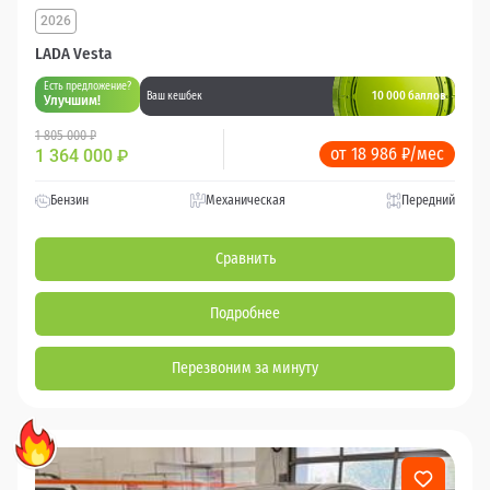
2026
LADA Vesta
Есть предложение?
10 000 баллов
Ваш кешбек
Улучшим!
1 805 000 ₽
от 18 986 ₽/мес
1 364 000
₽
Бензин
Механическая
Передний
Сравнить
Подробнее
Перезвоним за минуту