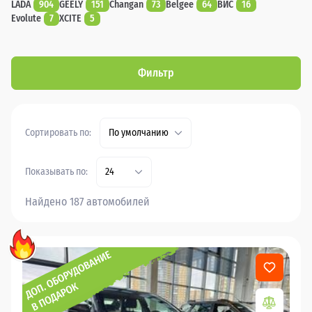
LADA
904
GEELY
151
Changan
73
Belgee
64
ВИС
16
Evolute
7
XCITE
5
Фильтр
Сортировать по:
По умолчанию
Показывать по:
24
Найдено 187 автомобилей