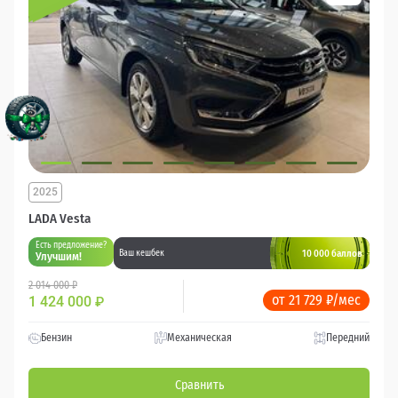
2025
LADA Vesta
Есть предложение?
10 000 баллов
Ваш кешбек
Улучшим!
2 014 000 ₽
от 21 729 ₽/мес
1 424 000
₽
Бензин
Механическая
Передний
Сравнить