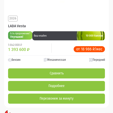
2026
LADA Vesta
Есть предложение?
10 000 баллов
Ваш кешбек
Улучшим!
1 842 000 ₽
от 18 986 ₽/мес
1 393 600
₽
Бензин
Механическая
Передний
Сравнить
Подробнее
Перезвоним за минуту