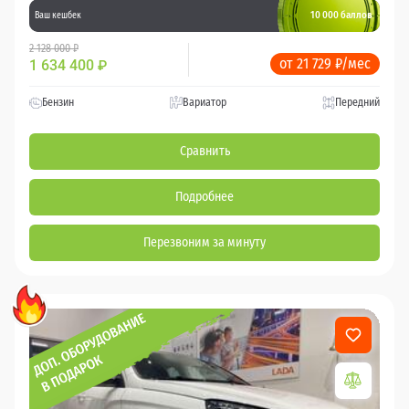
10 000 баллов
Ваш кешбек
2 128 000 ₽
от 21 729 ₽/мес
1 634 400
₽
Бензин
Вариатор
Передний
Сравнить
Подробнее
Перезвоним за минуту