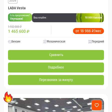
2026
LADA Vesta
Есть предложение?
10 000 баллов
Ваш кешбек
Улучшим!
1 932 000 ₽
от 18 986 ₽/мес
1 465 600
₽
Бензин
Механическая
Передний
Сравнить
Подробнее
Перезвоним за минуту