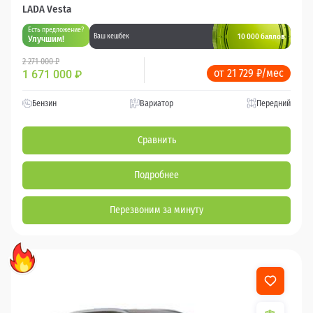
LADA Vesta
Есть предложение?
10 000 баллов
Ваш кешбек
Улучшим!
2 271 000 ₽
от 21 729 ₽/мес
1 671 000
₽
Бензин
Вариатор
Передний
Сравнить
Подробнее
Перезвоним за минуту