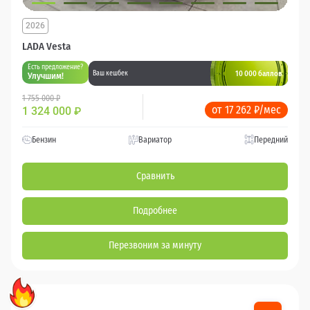
2026
LADA Vesta
Есть предложение?
10 000 баллов
Ваш кешбек
Улучшим!
1 755 000 ₽
от 17 262 ₽/мес
1 324 000
₽
Бензин
Вариатор
Передний
Сравнить
Подробнее
Перезвоним за минуту