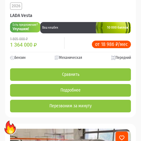
2026
LADA Vesta
Есть предложение?
10 000 баллов
Ваш кешбек
Улучшим!
1 805 000 ₽
от 18 986 ₽/мес
1 364 000
₽
Бензин
Механическая
Передний
Сравнить
Подробнее
Перезвоним за минуту