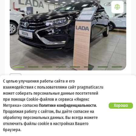
2026
С целью улучшения работы сайта и его
LADA Vesta
взаимодействия с пользователями сайт pragmaticar.ru
может собирать персональные данные посетителей
Есть предложение?
10 000 баллов
Ваш кешбек
Улучшим!
при помощи Cookie-файлов и сервиса «Яндекс
Метрика» согласно
Политике конфиденциальности
.
Хорошо
1 785 000 ₽
Продолжая работу с сайтом, Вы даёте согласие на
от 18 986 ₽/мес
1 348 000
₽
обработку персональных данных. Вы всегда можете
отключить файлы cookie в настройках Вашего
Бензин
Механическая
Передний
браузера.