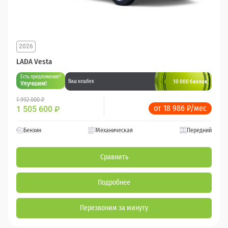
2026
LADA Vesta
Есть предложение?
10 000 баллов
Ваш кешбек
Улучшим!
1 992 000 ₽
от 18 986 ₽/мес
1 505 600
₽
Бензин
Механическая
Передний
Сравнить
Подробнее
Перезвоним за минуту