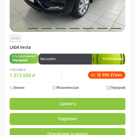
2026
LADA Vesta
Есть предложение?
10 000 баллов
Ваш кешбек
Улучшим!
1 972 000 ₽
от 18 986 ₽/мес
1 513 600
₽
Бензин
Механическая
Передний
Сравнить
Подробнее
Перезвоним за минуту