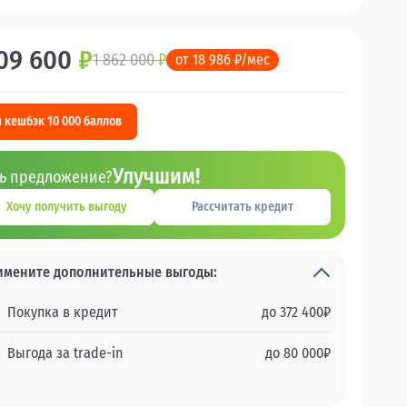
09 600
₽
1 862 000
₽
от 18 986 ₽/мес
 кешбэк 10 000 баллов
Улучшим!
ть предложение?
Хочу получить выгоду
Рассчитать кредит
имените дополнительные выгоды:
Покупка в кредит
до
372 400
₽
Выгода за trade-in
до
80 000
₽