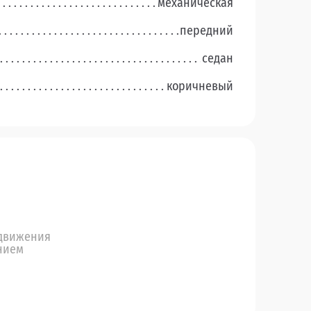
механическая
передний
седан
коричневый
 движения
нием