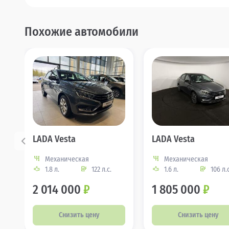
Похожие автомобили
LADA Vesta
LADA Vesta
Механическая
Механическая
1.8 л.
122 л.с.
1.6 л.
106 л.с
2 014 000
₽
1 805 000
₽
Снизить цену
Снизить цену