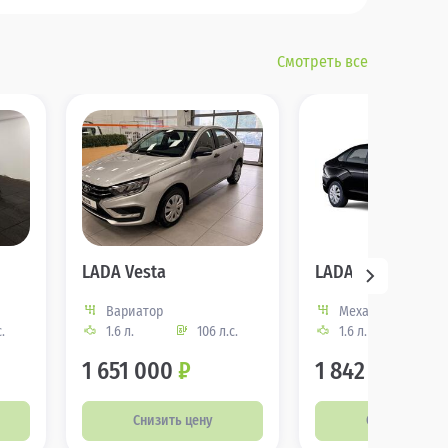
Смотреть все
LADA Vesta
LADA Vesta
Вариатор
Механическая
.
1.6 л.
106 л.с.
1.6 л.
106
1 651 000
₽
1 842 000
₽
Снизить цену
Снизить цену