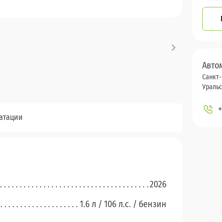
Авто
Санкт-
Уральск
+
уатации
2026
1.6 л / 106 л.c. / бензин