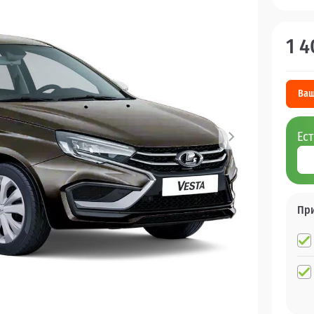
1 4
Ваш
Ес
Пр