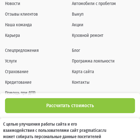
Новости
Автомобили с пробегом
Отзывы клиентов
Выкуп
Наша команда
Акции
Карьера
Кузовной ремонт
Спецпредложения
Блог
Услуги
Программа лояльности
Страхование
Карта сайта
Кредитование
Контакты
Помощь при ДТП
Рассчитать стоимость
Информация о технических характеристиках, составе комплектаций, цветовой
С целью улучшения работы сайта и его
гамме и стоимости автомобилей, а также действующих акциях, сроках и условиях
взаимодействия с пользователями сайт pragmaticar.ru
их проведения, указанных на сайте www.pragmaticar.ru, носит информационный
характер и ни при каких условиях не является публичной офертой,
может собирать персональные данные посетителей
определяемой положениями пунктом 2 статьи 437 Гражданского кодекса