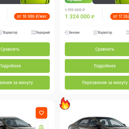
1 755 000 ₽
1 324 000
от 18 986 ₽/мес
от 17 26
₽
Вариатор
Передний
Бензин
Вариатор
Сравнить
Сравнить
Подробнее
Подробнее
воним за минуту
Перезвоним за минуту