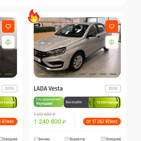
LADA Vesta
2026
2026
Есть предложение?
00 баллов
10 000 баллов
Ваш кешбек
Улучшим!
1 651 000 ₽
1 240 800
6 ₽/мес
от 17 262 ₽/мес
₽
Передний
Бензин
Вариатор
Передний