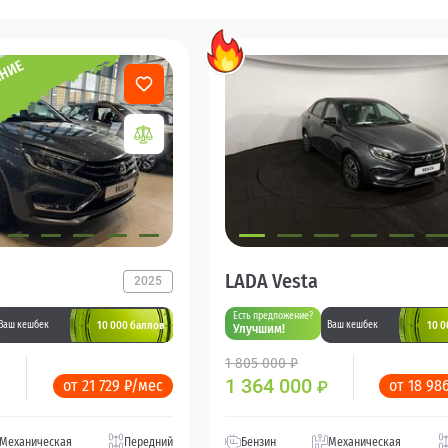
LADA Vesta
2025
Есть предложение?
10 000 баллов
10 0
Ваш кешбек
Ваш кешбек
Улучшим!
1 805 000 ₽
1 364 000
от 21 729 ₽/мес
от 18 98
₽
Механическая
Передний
Бензин
Механическая