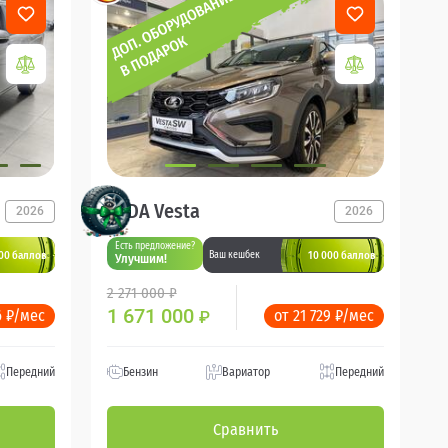
LADA Vesta
2026
2026
Есть предложение?
00 баллов
10 000 баллов
Ваш кешбек
Улучшим!
2 271 000 ₽
1 671 000
6 ₽/мес
от 21 729 ₽/мес
₽
Передний
Бензин
Вариатор
Передний
Сравнить