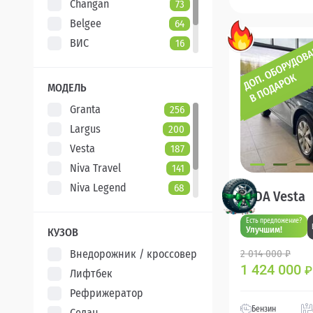
Changan
73
Belgee
64
ВИС
16
Evolute
7
XCITE
5
МОДЕЛЬ
Granta
256
Largus
200
Vesta
187
Niva Travel
141
Niva Legend
68
LADA Vesta
Iskra
47
Есть предложение?
Aura
5
Улучшим!
КУЗОВ
Внедорожник / кроссовер
2 014 000 ₽
1 424 000
₽
Лифтбек
Рефрижератор
Бензин
Седан