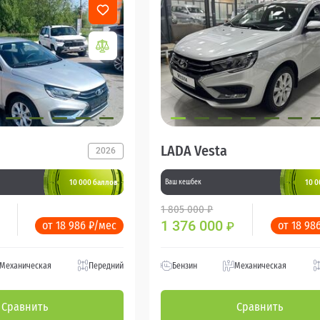
LADA Vesta
2026
10 000 баллов
10 0
Ваш кешбек
1 805 000 ₽
1 376 000
от 18 986 ₽/мес
от 18 98
₽
Механическая
Передний
Бензин
Механическая
Сравнить
Сравнить