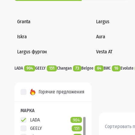
Granta
Largus
Iskra
Aura
Largus фургон
Vesta AT
LADA
904
GEELY
151
Changan
73
Belgee
64
ВИС
16
Evolute
Горячие предложения
МАРКА
LADA
904
Сортировать п
GEELY
151