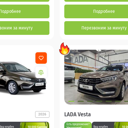
Подробнее
Подробнее
воним за минуту
Перезвоним за минуту
LADA Vesta
2026
Есть предложение?
10 000 баллов
10 0
Ваш кешбек
Ваш кешбек
Улучшим!