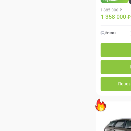
1 885 000 ₽
1 358 000
₽
Бензин
Перез