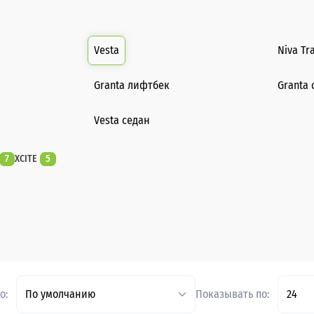
Vesta
Niva Tr
Granta лифтбек
Granta 
Vesta седан
7
XCITE
5
о:
По умолчанию
Показывать по:
24