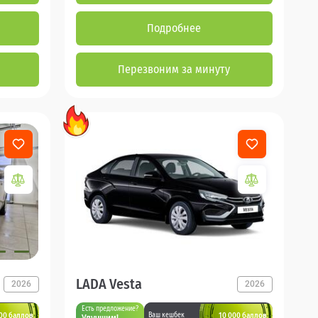
Подробнее
Перезвоним за минуту
LADA Vesta
2026
2026
Есть предложение?
00 баллов
10 000 баллов
Ваш кешбек
Улучшим!