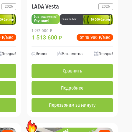
LADA Vesta
2026
2026
Есть предложение?
00 баллов
10 000 баллов
Ваш кешбек
Улучшим!
1 972 000 ₽
1 513 600
6 ₽/мес
от 18 986 ₽/мес
₽
Передний
Бензин
Механическая
Передний
Сравнить
Подробнее
Перезвоним за минуту