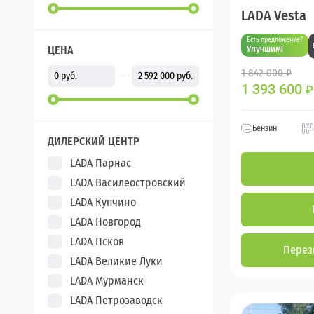
LADA Vesta
Есть предложение?
ЦЕНА
Улучшим!
1 842 000 ₽
1 393 600
₽
Бензин
ДИЛЕРСКИЙ ЦЕНТР
LADA Парнас
LADA Василеостровский
LADA Купчино
LADA Новгород
LADA Псков
Перез
LADA Великие Луки
LADA Мурманск
LADA Петрозаводск